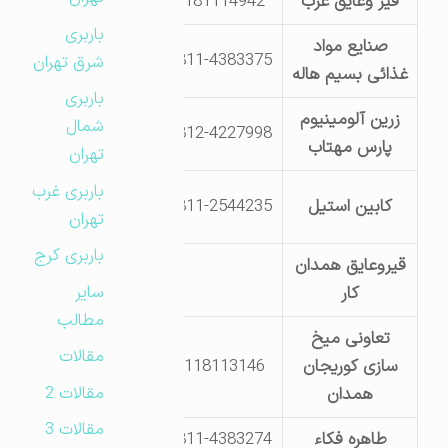
قیر وعایق غرب
9181114942
جاده ملایر ک 12
باربری
صنایع مواد
بلواردوم خیابان
0811-4383375
شرق تهران
غذائی بسیم هاله
سی ام پ 11
باربری
زرین آلومینیوم
جاده کرمانشاه ک
شمال
0812-4227998
پارس مهتاب
7
تهران
باربری غرب
بلوار فرودگاه
کابین استیل
0811-2544235
تهران
جنب گمرک
باربری کرج
قیروعایق همدان
جاده ملایر
سایر
کار
کیلومتر 12
مطالب
تعاونی میخ
همدان جاده
مقالات
سازی کوریجان
9118113146
تهران – ابتدای
مقالات 2
همدان
جاده قهاوند
مقالات 3
طاهره فکاء
0811-4383274
بلوار دوم خ 28