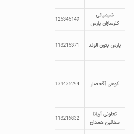
استان همدان
شیمیائی
شهرک صنعتی
8125345149
کلرسازان پارس
ویان خ 16
کیلومتر6جاده
پارس بتون الوند
8118215371
تهران راه روستای
آق حصار
جاده تهران- جاده
روستای
کوهی آقحصار
8134435294
آقحصار-2
کیلومتر بعد از
روستای آقحصار
تعاونی آریانا
قهاوند روستای
8118216832
سفالین همدان
کوزره