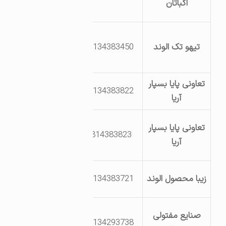
اکباتان
راه تهران
بلوار یکم خیابان
تیهو تک الوند
8134383450
شانزدهم قطعات
86 و 87
تعاونی پایا بسپار
8134383822
آریا
شهرک صنعتی
تعاونی پایا بسپار
814383823
بوعلی – بلوار 2-
آریا
خیابان 26
خیابان چهاردهم
زیبا محصول الوند
8134383721
قطعه 54
بلوار سوم خیابان
صنایع مفتولی
8134293738
33 قطعات 202 تا