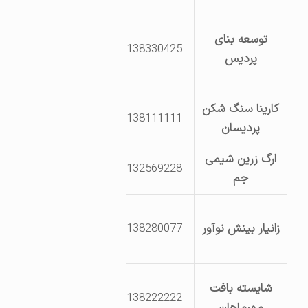
بلوار صنعت
توسعه بنای
خیابان دوم غربی
8138330425
پردیس
انتهای خیابان
چهارم قطعه 41
کارینا سنگ شکن
بلوار سوم خیابان
8138111111
پردیسان
33 پلاک 199
ارگ زرین شیمی
خ سی و چهارم
8132569228
جم
قطعه 166
خ شهید همدانی
زانیار بینش نوآور
8138280077
پارک علم و
فناوری واحد5
خ مهدیه انتهای
شایسته بافت
8138222222
کوچه
مهرماهان