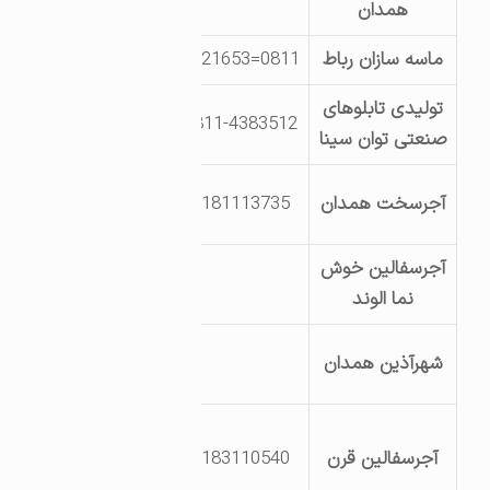
همدان
هیجده
ماسه سازان رباط
0811=2521653
اراضی رباط شورین
تولیدی تابلوهای
بلوار یکم خیابان
0811-4383512
صنعتی توان سینا
10
قهاوند – روستای
آجرسخت همدان
9181113735
عبدالرحیم
آجرسفالین خوش
قهاوند- روستای
نما الوند
عبدالرحیم
قهاوند اراضی
شهرآذین همدان
عبدالرحیم
قهاوند – اراضی
آجرسفالین قرن
9183110540
خماجین مجتمع
کوزره