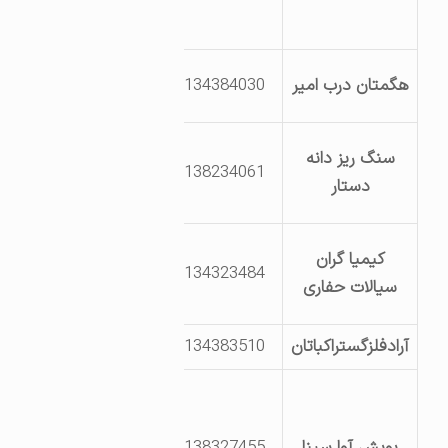
استان همدان
بلوار سوم خیابان
هگمتان درب امیر
8134384030
سی دوم
کیلومتر 10جاده
سنگ ریز دانه
8138234061
ملایر اراضی ایوک
دستار
پلاک30
کیلومتر8جاده
کیمیا گران
8134323484
ملایر نرسیده به
سیالات حفاری
دوراهی احرار
آرادفلزگستراکباتان
8134383510
خیابان34
12 متری شکریه-
مرکز رشد فناوری
پویش آوا سینا
8138327455
سلامت دانشگاه