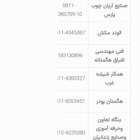
صنایع آریان چوب
0811-
بلوار دوم خیابان
پارس
4383709-10
26
جاده ملایر جنب
الوند مکش
0811-4345387
روستای گنبد
فنی مهندسی
بلوار یکم خیابان
9183130896
اشراق هگمتانه
10 قطعه 420
همکار شیشه
بلوار سوم خیابان
0811-4383327
غرب
34 قطعه 181
جاده ملایر
هگمتان پودر
0811-8263451
روستای عربلو
بنگاه تعاون
جاده کرمانشاه
وحرفه آموزی
0812-4229280
روبروی پادگان
وصنایع زندانیان