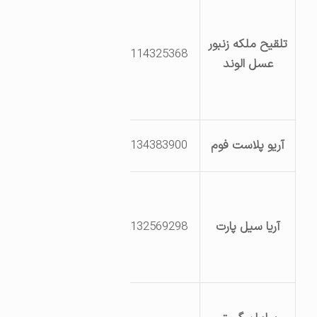
کیلومتر 4 جاده
ملایر کوی
تلقیح ملکه زنبور
سنگستان شرکت
8114325368
عسل الوند
تلقیح مصنوعی
ملکه زنبور عسل
الوند
بلوار دوم نبش
آریو پلاست فوم
8134383900
خیابان 23
بلوار شهید
همدانی
آریا سیل پارت
8132569298
(فرودگاه)، پارک
علم و فناوری
استان همدان
همدان بعد از