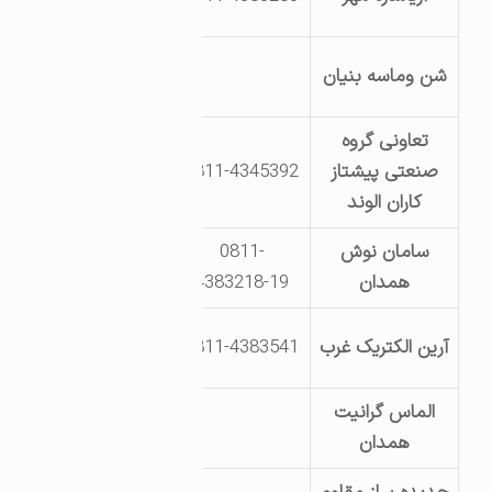
15
جاده ملایر ک 11
شن وماسه بنیان
اراضی مرادبلاغی
تعاونی گروه
جاده ملایر ک 25
صنعتی پیشتاز
0811-4345392
ناحیه صنعتی
کاران الوند
گنبد قطعه 623
سامان نوش
0811-
بلوار یکم خیابان
همدان
4383218-19
14
بلوار یکم خیابان
آرین الکتریک غرب
0811-4383541
دهم
الماس گرانیت
جاده ملایر شهر
همدان
سنگ ک 9