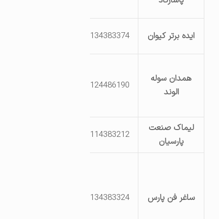
پاسارگاد
خیابان ششم
بلوار یکم، خیابان
ایده برتر کیوان
8134383374
دهم، قطعه 411
شهرک صنعتی
همدان سوله
بهاران قسمت
8124486190
الوند
فلزات خیابان
دهم
لیماک صنعت
8114383212
پارسیان
همدان کیلومتر 5
جاده تهران – مرکز
تحقیقات ،
ساغر فن پارس
8134383324
آموزش کشاورزی
و منابع طبیعی