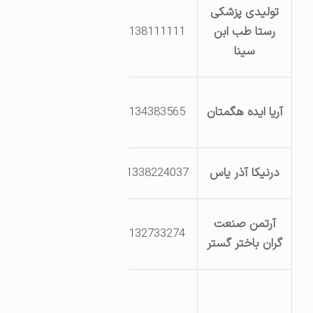
کیلومتر 5 جاده
تولیدی پزشکی
تهران مرکز
رستا طب ابن
8138111111
تحقیقات
سینا
کشاورزی
بلوار یکم خیابان
آریا ایده هگمتان
8134383565
شانزدهم قطعه
81
محل سابق بخش
درنیکا آذر یاس
81338224037
خدماتی(رستوران)
کیلومتر 5 محور
آرتمن صنعت
8132733274
همدان به تهران
گران باختر گستر
جنب چرم شهباز
همدان- شهرک
صنعتی بوعلی –