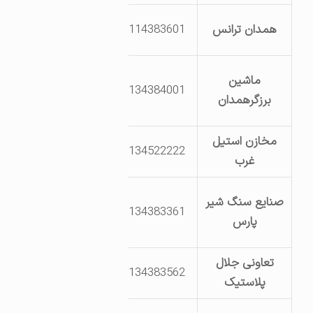
تقاطع بلوار دوم
همدان ترانس
8114383601
وسوم
بلوار یکم خیابان
ماشین
8134384001
15قطعات 60تا
برزگرهمدان
64
مخازن استیل
بلوار سوم خیابان
8134522222
غرب
34 قطعه 182
بلوار سوم انتهای
صنایع سنگ شیر
8134383361
خیابان 19 قطعه
پارس
129
تعاونی جلال
بلوار دوم خیابان
8134383562
پلاستیک
28 قطعه 483