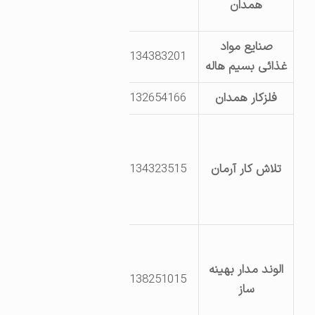
همدان
205 و 210 و 211
صنایع مواد
8134383201
غذائی بسیم هاله
فلزکار همدان
8132654166
کیلومتر10 جاده
ملایر
تلاش کار آرمان
8134323515
بعدازروستای
کنجینه پشت
بوتان گاز
بلوار شهید
همدانی
الوند مدار بهینه
8138251015
(فرودگاه)، پارک
ساز
علم و فناوری