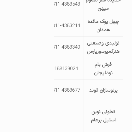
حدیده ساز مقاوم
بلوار سوم خیابان
0811-4383543
میهن
33پ 219
چهل پوک مائده
بلوار دوم خیابان
0811-4383214
همدان
28
تولیدی وصنعتی
بلوار یکم خیابان
0811-4383340
هنرکمپرسورپارس
15
فرش بام
اراضی روستای
9188139024
نودلیجان
دینگله کهریز
بلوار سوم خیابان
پرتوسازان الوند
0811-4383677
34
جاده کرمانشاه
تعاونی نوین
پشت آردسینا
استیل پرهام
قطعه 64