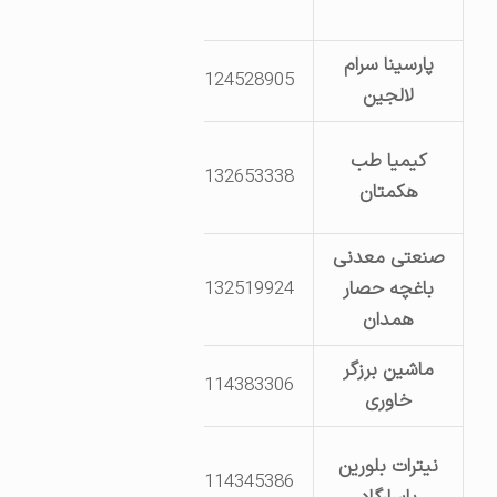
آریاسا
پارسینا سرام
8124528905
لالجین
بلواردوم خیابان
کیمیا طب
8132653338
سی ودوم قطعه
هکمتان
218
صنعتی معدنی
باغچه حصار
8132519924
روستای آق حصار
همدان
ماشین برزگر
بلوار یکم خیابان
8114383306
خاوری
پانزدهم
جاده ملایر- ناحیه
نیترات بلورین
8114345386
صنعتی گنبد-