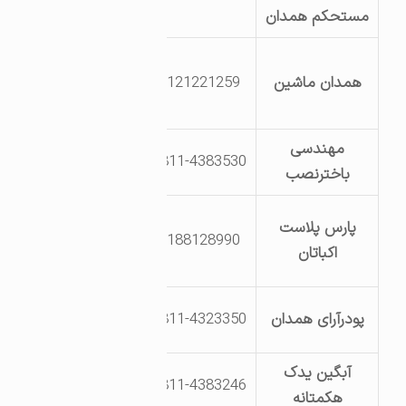
مستحکم همدان
عبدالرحیم
بلوارفرودگاه کوچه
همدان ماشین
9121221259
اداره راه ونرابری
استان
مهندسی
بلوار سوم خیابان
0811-4383530
باخترنصب
33 شماره 217
جاده کرمانشاه
پارس پلاست
9188128990
فلکه مریانج پشت
اکباتان
پمپ بنزین
جاده ملایر اراضی
پودرآرای همدان
0811-4323350
ایوک کیلومتر 10
آبگین یدک
بلوار سوم خیابان
0811-4383246
هکمتانه
33 پ 200