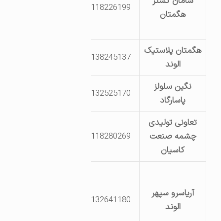
سامان گستر
روستای شورین
8118226199
هگمتان
جاده پهن اباد
سمت چپ
هگمتان پلاستیک
بلوار سوم- خیابان
8138245137
الوند
19
نگین سلولز
بلوار دوم خیابان
8132525170
پاسارگاد
28 قطعه 480
تعاونی تولیدی
روستای چشمه
چشمه صنعت
8118280269
قصابان
کاسیان
کیلومتر 8 بزرگراه
خلیج فارس(جاده
آریاسرو سپهر
8132641180
ملایر)-جنب پمپ
الوند
بنزین-شرکت