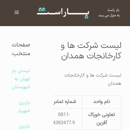
فهرست
ا
لیست شرکت ها و
صفحات
منتخب:
کارخانجات همدان
نیسان بار
لیست شرکت ها و کارخانجات
تهران به
همدان
شهرستان
نام واحد
شماره تماس
آدرس
باربری
شهریار
تعاونی خوراک
0811-
بلواریکم خیابان
آفرین
4383477.9
12
باربری