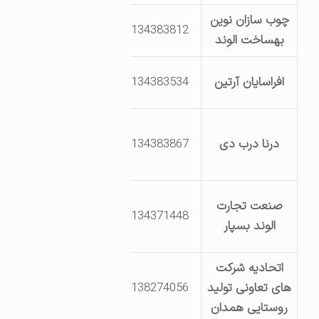
چوب سازان نوین
بلوار سوم نبش
8134383812
بهساخت الوند
خیابان 35
بلوار یکم –
افراسایان آرتین
8134383534
خیابان 10
بلوار دوم خیابان
درنا درب دی
8134383867
چهاردهم قطعه
53
بلوار دوم خیابان
صنعت تجارت
8134371448
23 جنب سیلوار
الوند بسپار
بتن
اتحادیه شرکت
انتهای بلوار سوم
های تعاونی تولید
8138274056
نبش خیابان
روستایی همدان
نوزدهم