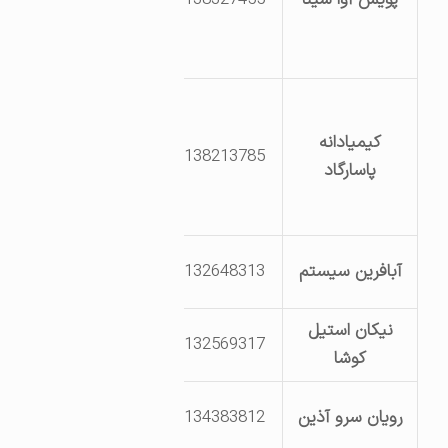
علوم پزشکی
همدان
بزرگراه امام رضا
بعد از جورقان
کیمیادانه
8138213785
جاده شهر چوب
پاسارگاد
فرعی راست پلاک
6
بلوار سوم خیابان
آبافرین سیستم
8132648313
18 ام قطعه 120
نیکان استیل
بلوار فرودگاه
8132569317
کوشا
جنب اداره گمرک
بلوارسوم خیابان
رویان سرو آذین
8134383812
35 قطعه 151