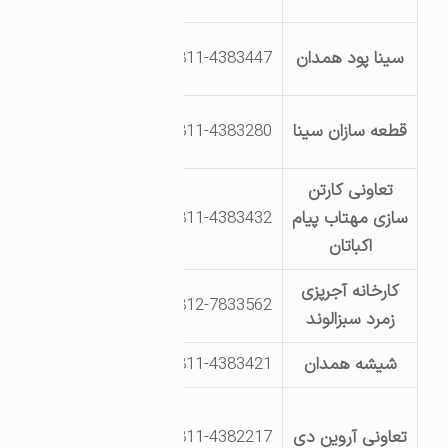
بلوار یکم خیابان
سینا پود همدان
0811-4383447
16
بلوار سوم خیابان
قطعه سازان سینا
0811-4383280
34
تعاونی کارتن
بلوار دوم خیابان
سازی مهتاب پیام
0811-4383432
26
اکباتان
کارخانه آجرپزی
0812-7833562
اراضی عبدالرحیم
زمرد سبزالوند
شیشه همدان
0811-4383421
جاده تهران ? 12
بلوار یکم خیابان
تعاونی آروین دی
0811-4382217
17 جنب تصفیه