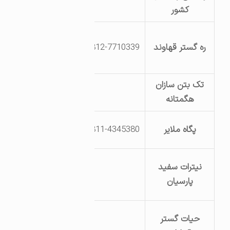
قهرمان
کشور
قهاوند اراضی
ره گستر قهاوند
0812-7710339
جیحون آباد
کیلومتر 7
تک بتن سازان
جاده ملایر اراضی
هگمتانه
ایوک
جاده ملایر
پگاه ملایر
0811-4345380
کیلومتر 25
ناحیه صنعتی
نیترات سفید
قهاوند بلوار
پارسیان
صنعت قطعه 39
جاده تهران
حیات گستر
نرسیده به پلیس