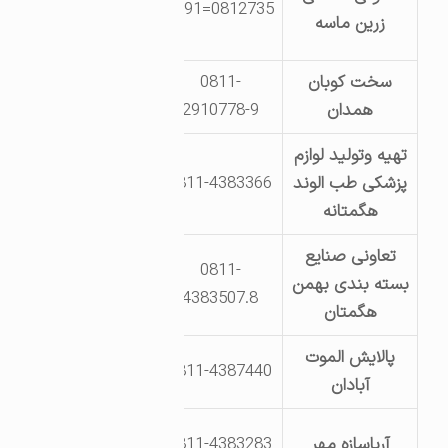
0812735=3391
بعدازسه راهی
زرین ماسه
ساوه
سخت کوبان
0811-
جاده ملایرروستای
همدان
2910778-9
دینگله کهریز
تهیه وتولید لوازم
بلوار سوم خیابان
پزشکی طب الوند
0811-4383366
32
هگمتانه
تعاونی صنایع
0811-
بلوار سوم خیابان
بسته بندی بهمن
33
4383507.8
هگمتان
پالایش الموت
بلوارسوم خیابان
0811-4387440
آبادان
33
بلوار یکم خیابان
آریاسازه مهر
0811-4383283