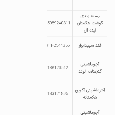
خانه
بسته بندی
گوشت هگمتان
0811=4250892
حصارمطهری
ایده آل
جاده گراچغا
قند سپیدابرار
0811-2544356
روستای دهپیاز
قهاوند-اراضی
آجرماشینی
9188123512
روستای
گنجنامه الوند
عبدالرحیم
قهاوند – اراضی
آجرماشینی آذرین
9183121895
روستای
هکمتانه
عبدالرحیم
آجرماشینی
قهاوند – اراضی