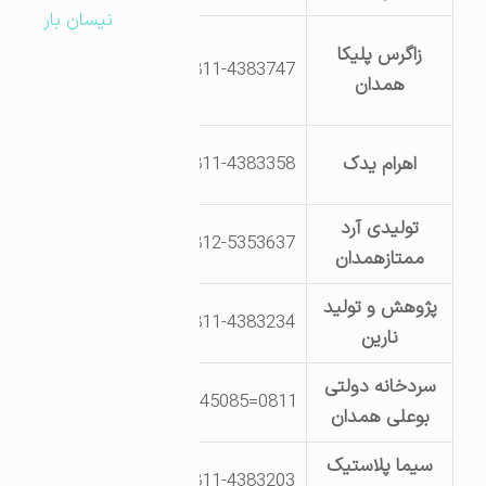
نیسان بار
شهرک صنعتی
زاگرس پلیکا
0811-4383747
بوعلی بلوار سوم
همدان
خیابان 18
بلوار سوم خیابان
اهرام یدک
0811-4383358
33
تولیدی آرد
جاده قهاوند
0812-5353637
ممتازهمدان
کوریجان
پژوهش و تولید
بلوار یکم خیابان
0811-4383234
نارین
13 پ 15
سردخانه دولتی
جاده تهران
0811=2545085
بوعلی همدان
کیلومتر 2
سیما پلاستیک
بلوار دوم خیابان
0811-4383203