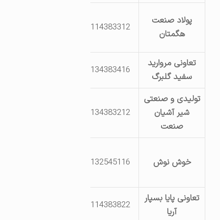
بلوار سوم خیابان
پولاد صنعت
8114383312
33 قطعات 202-
هگمتان
203-204
تعاونی مروارید
8134383416
بلوار یکم خ 13
سفید گلبرگ
تولیدی و صنعتی
بلوار یکم خیابان
شیر آشیان
8134383212
دهم قطعه 419
صنعت
بلوار فرودگاه
خوش نوش
8132545116
جنب شرکت
کیوان
تعاونی پایا بسپار
بلوار چهارم نبش
8114383822
آریا
خیابان 42