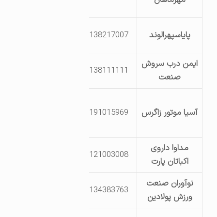
شهیدقاسمی
بلواردوم خیابان
پایاسپهرالوند
8138217007
23
ایمن درب سروش
8138111111
جنب شهر چوب
صنعت
بلوار سوم خیابان
آسیا موتور زاگرس
2191015969
32 قطعات 213 و
214
مداوا داروی
تلاش شمالی-
9121003008
اکباتان پارت
خیابان سیزدهم
نوآوران صنعت
بلوار یکم خیابان
8134383763
ورزش پولادین
پانزدهم قطعه 77