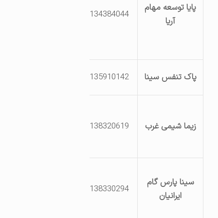
پایا توسعه مهام
بلوار یکم –
8134384044
آریا
خیابان دهم –
قطعه 425-426-
427
گراچقا خ اندیشه
پاک تنفس سینا
8135910142
جنب پایگاه بسیج
همدان – میدان
فرودگاه- پارک علم
زیما شیمی غرب
8138320619
و فناوری استان
همدان
ابتدای جاده قدیم
سینا پارس گام
امزاجرد جاده
8138330294
ایرانیان
گلخانه خیابان
اول