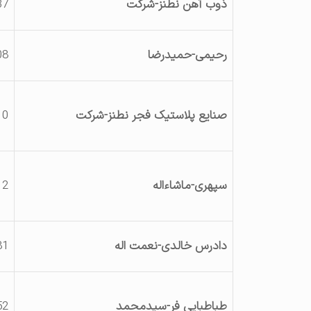
ذوب آهن نطنز-شرکت
37
رحیمی-حمیدرضا
08
صنایع پلاستیک فجر نطنز-شرکت
0
سپهری-ماشاءاله
12
دادرس خالدی-نعمت اله
81
طباطبایی فر-سیدمحمد
52