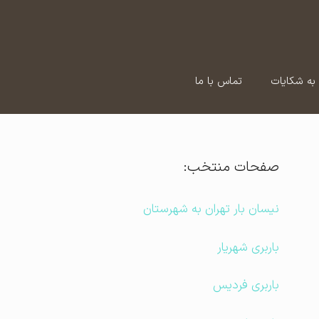
به شکایات
تماس با ما
صفحات منتخب:
نیسان بار تهران به شهرستان
باربری شهریار
باربری فردیس