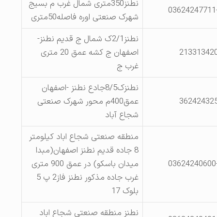
نطنز350متری شمال غرب م بسیج
03624247711
شهرک صنعتی اوره فاصله50متری
نطنز2/1ک شمال ج قدیم نطنز-
21331342
اصفهان ج کشه عمق 20 متری
غرب ج
نطنزک8/5جادع نطنز -اصفهان
36242432
عمق400م محور شهرک صنعتی
شجاع آباد
منطقه صنعتی شجاع اباد کیلومتر
8 جاده قدیم نطنز اصفهان(مبدا
03624240600
میدان باسکو) در عمق 900 متری
غرب جاده مذکور نطنز فاز2 پ 5
بلوک 17
نطنز منطقه صنعتی شجاع اباد