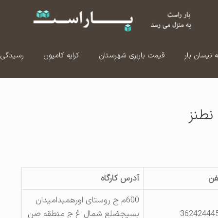
ه نیسان بار
قیمت باربری شهرستان
کرایه کامیون
رسیدگی 
نطنز
فن
آدرس کارگاه
600م ج روستای اورهمبدامیدان
36242444
بسیجضلع شمال غ ج منطقه صن