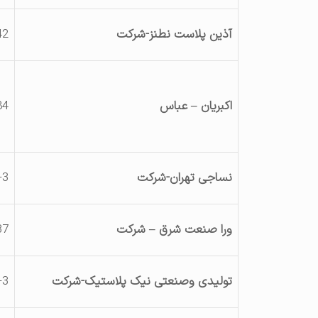
آذین پلاست نطنز-شرکت
42
اکبریان – عباس
84
نساجی تهران-شرکت
-3
ورا صنعت شرق – شرکت
37
تولیدی وصنعتی نیک پلاستیک-شرکت
-3