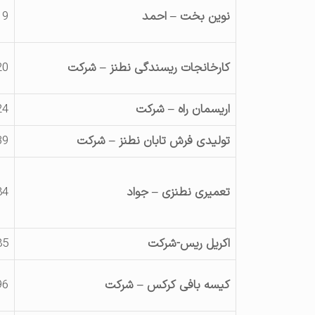
نوین بخت – احمد
19
کارخانجات ریسندگی نطنز – شرکت
20
اریسمان راه – شرکت
24
تولیدی فرش تابان نطنز – شرکت
39
تعمیری نطنزی – جواد
84
اکریل ریس-شرکت
85
کیسه بافی کرکس – شرکت
96