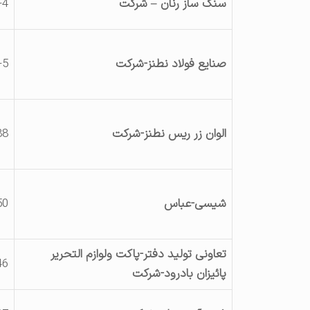
سنگ ساز رنان – شرکت
-4
صنایع فولاد نطنز-شرکت
-5
الوان زر ریس نطنز-شرکت
88
شیسی-عباس
50
تعاونی تولید دفتر-پاکت ولوازم التحریر
46
پائیزان بادرود-شرکت