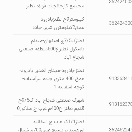
36242400
مجتمع کارخانجات فولاد نطنز
کیلومتر9ج نظنزبادرود
36242430
عمق2کیلومتری شرق جاده
نطنزک7/5ج اصفهان-مبدام
باسکول نطنزع500منطقه صنعتی
شجاع آباد
نطنز-بادرود-میدان الغدیر بادرود-
91336341
عمق 400 متری جاده سرآسیاب-
کوچه آسفالته 1
شهرک صنعتی شجاع اباد ک9/5ج
91316237
قدیم نطنز ع400م غرب ج مذکور0
نطنز1/1ک غرب ج اسفالته
36245224
اورهمبدام بسیج عمق700م شمال