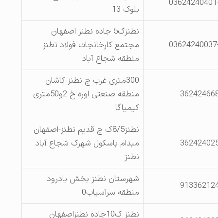
03624240401
بلوک 13
نطنزک5 جاده نطنز اصفهان
03624240037
مجتمع کارخانجات فولاد نطنز
منطقه شجاع آباد
300متری غرب ج نطنز-کاشان
36242466
منطقه صنعتی اوره خ 2و50متری
کیمیاگا
نطنز8/5ک ج قدیم نطنز-اصفهان
36242402
مبدام باسکول شهرک شجاع آباد
نطنز
شهرستان نطنز بخش بادرود
91336212
منطقه سرآسیاب0
نطنز ک10جاده نطنزاصفهان