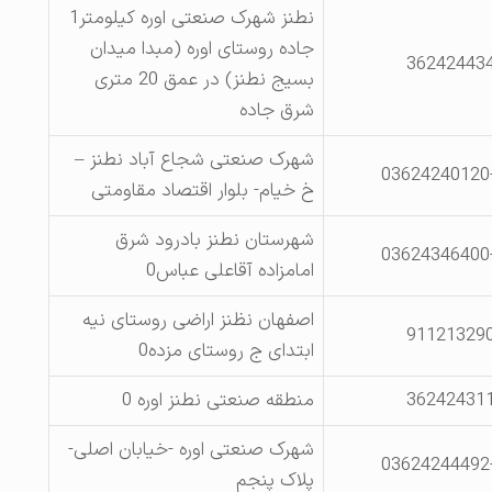
نطنز شهرک صنعتی اوره کیلومتر1
جاده روستای اوره (مبدا میدان
36242443
بسیج نطنز) در عمق 20 متری
شرق جاده
شهرک صنعتی شجاع آباد نطنز –
03624240120
خ خیام- بلوار اقتصاد مقاومتی
شهرستان نطنز بادرود شرق
03624346400
امامزاده آقاعلی عباس0
اصفهان نظنز اراضی روستای نیه
91121329
ابتدای ج روستای مزده0
36242431
منطقه صنعتی نطنز اوره 0
شهرک صنعتی اوره -خیابان اصلی-
03624244492
پلاک پنجم