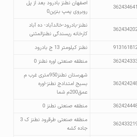
اصفهان نطنز بادرود بعد از پل
36243464
روبروی پمپ بنزین0
نطنز-بادرود-خالدآباد- ده آباد
36243420
کارخانه ریسندگی نطنزالمثنی
91316181
نطنز کیلومتر 13 ج بادرود
36242433
منطقه صنعتی اوره نطنز 0
شهرستان نطنز950متری غرب م
36242424
بسیج امتدادج نطنز-اوره
عمق200م شما
36242444
منطقه صنعتی نطنز 0
منطقه صنعتی طرقرود نطنز ک 3
36243321
جاده کشه