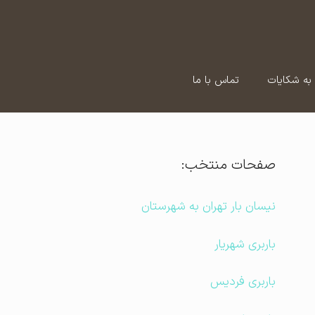
به شکایات
تماس با ما
صفحات منتخب:
نیسان بار تهران به شهرستان
باربری شهریار
باربری فردیس