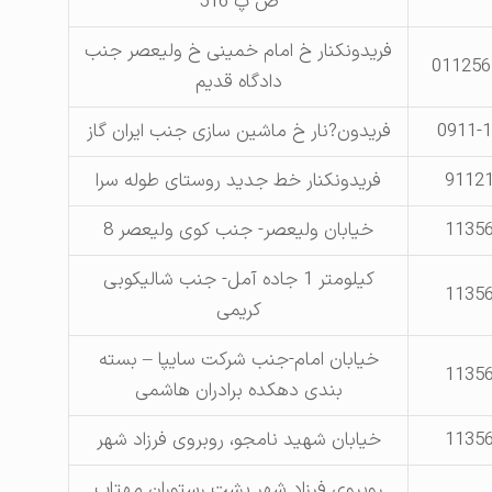
ص پ 516
فریدونکنار خ امام خمینی خ ولیعصر جنب
011256
دادگاه قدیم
0911-
فریدون?نار خ ماشین سازی جنب ایران گاز
9112
فریدونکنار خط جدید روستای طوله سرا
1135
خیابان ولیعصر- جنب کوی ولیعصر 8
کیلومتر 1 جاده آمل- جنب شالیکوبی
1135
کریمی
خیابان امام-جنب شرکت سایپا – بسته
1135
بندی دهکده برادران هاشمی
1135
خیابان شهید نامجو، روبروی فرزاد شهر
روبروی فرزاد شهر پشت رستوران مهتاب