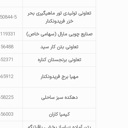
تعاونی تولیدی تور ماهیگیری بحر
50844-5
خزر فریدونکنار
صنایع چوبی مارال (سهامی خاص)
1119331
تعاونی بتن کار سید
156488
تعاونی برنجستان کناره
652371
مهیا برج فریدونکنار
665912
دهکده سبز ساحلی
658225
کیمیا کاران
656003
بتن آماده زیباساز بخشی باقرتنگه