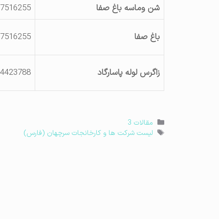
شن وماسه باغ صفا
7516255
باغ صفا
7516255
زاگرس لوله پاسارگاد
4423788
دسته‌ها
مقالات 3
برچسب‌ها
لیست شرکت ها و کارخانجات سرچهان (فارس)