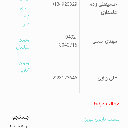
بسته
حسینقلی زاده
9134920329
روبروی پارکینگ
بندی
علمداری
کامیونداران
وسایل
منزل
جلفا-
هادیشهرخ
0492-
باربری
مهدی امامی
پاسداران پشت
3040716
مبلمان
حسینه حضرت
قاسم
باربری
جلفا -هادیشهر
آنلاین
علی ولایی
4923173646
دهستان ارسی
محله پایین
مطالب مرتبط
جستجو
لیست باربری تبریز
در سایت