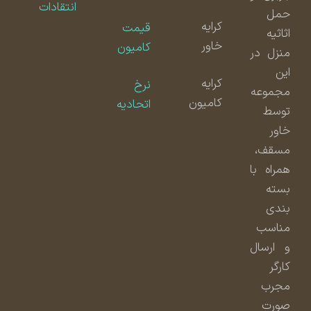
انتقادات
حمل
کرایه
قیمت
اثاثیه
خاور
کامیون
منزل در
این
کرایه
نرخ
مجموعه
کامیون
اتحادیه
توسط
خاور
مسقف،
همراه با
بسته
بندی
مناسب
و ارسال
کارگر
مجرب
صورت