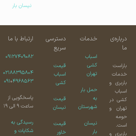
نیسان بار
درباره‌ی
خدمات
دسترسی
ارتباط با ما
ما
سریع
اسباب
۰۹۱۲۷۴۰۹۰۸۲
کشی
باراست
قیمت
۰۲۱۸۸۳۹۵۸۰۴
تهران
خدمات
اسباب
۰۹۱
۰
۴۹۶۸۵۶۳
باربری و
کشی
حمل بار
اسباب
پاسخگویی از
به
قیمت
کشی در
ساعت ۹ الی ۱۹
شهرستان
نیسان
تهران و
حومه
رسیدگی به
نیسان
قیمت
است.
شکایات و
بار
خاور
باربری و