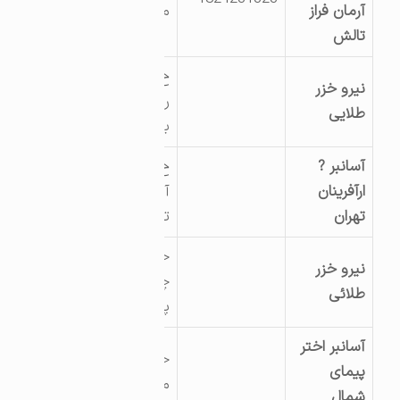
آرمان فراز
مفتح
تالش
خ امام خمینی –
نیرو خزر
روبروی پمپ
طلایی
بنزین رضوانی
آسانبر ?
خ قدس- شر?ت
ارآفرینان
آسانبر ?ارآفرینان
تهران
تهران
خیابان سعدی
نیرو خزر
چهارراه فارابی
طلائی
پلاک115
آسانبر اختر
خیابان مفتح بین
پیمای
مفتح 2 و 3
شمال