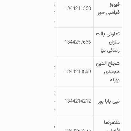
فیروز
مروارید2-جنب
1344211358
فیاضی حور
شرکت گلبافت
امیر
تعاونی پالت
سازان
1344267666
رضائی نیا
شجاع الدین
شهرک صنعتی
مجیدی
1344210860
تالش
ویزنه
نبش میدان امام
نبی بابا پور
1344214212
– سردخانه خزر
حویق
غلامرضا
خیابان جانبازان
افضلی
1344285335