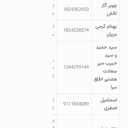
چوبر گاز
تالش شهرک
1824362653
تالش
صنعتی
بهنام کرمی
تالش انتهای بلوار
1824238374
مریان
سید نیکی
سید حمید
و سید
روستای قروق-
حبیب میر
1344299144
بخش 28 گیلان-
سعادت
پلا? 204
هشتپر اطاق
سرا
اسماعیل
تالش طولارود
9111834089
اصغری
کنده سر
اسالم-خاله سرای