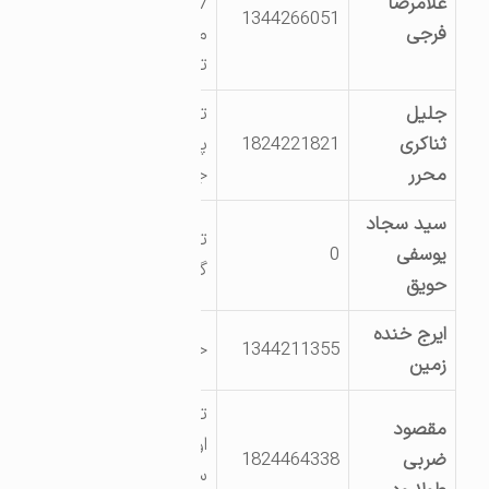
غلامرضا
57-ابتدای ?
1344266051
فرجی
مربندی اسالم به
تالش-پلا? 82
جلیل
تالش خ امیر کبیر
ثناکری
1824221821
پشت مسجد
محرر
جامع پ 2
سید سجاد
تالش چوبر
یوسفی
0
گرکانرود شمالی
حویق
ایرج خنده
1344211355
خیابان مروارید 4
زمین
تالش روستای
مقصود
اولرکری طولارود
ضربی
1824464338
سه راه شهید