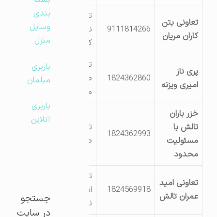
بسته
بندی
تالش سه راه سید
تعاونی بتن
وسایل
9111814266
نیکی روستای
کاران مریان
منزل
کواکری
تالش شهرک
باربری
پری ناز
1824362860
صنعتی کشلی 20
مبلمان
امیری ویزنه
متری کشاورزی
باربری
خزر باران
آنلاین
تالش با
تالش شهرک
1824362993
مسئولیت
صنعتی
محدود
تالش خلیف اباد
تعاونی امید
1824569918
اسالم جنب اتش
عمران تالش
جستجو
نشانی
در سایت