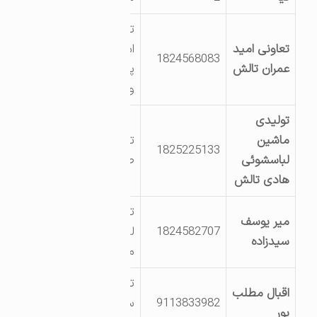
تالش خلیف آباد
تعاونی امید
اسالم کمربندی
1824568083
عمران تالش
پونل روستای
وارده سرا
تولیدی
ماشین
تالش شهرک
1825225133
لباسشوئی
صنعتی کشلی
هادی تالش
تالش دهستان
میر یوسف
1824582707
لیسار بخش
سیدزاده
مرکزی
تالش اسالم خاله
اقبال مطلب
9113833982
سزای 57 روستای
پور