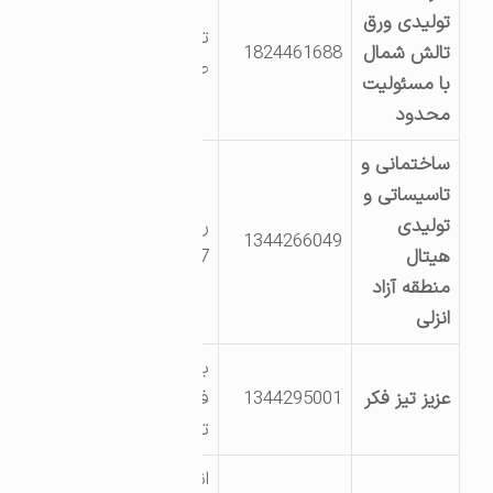
تولیدی ورق
تالش قریه
تالش شمال
1824461688
طولارود
با مسئولیت
محدود
ساختمانی و
تاسیساتی و
تولیدی
روستای خاله سرا
1344266049
هیتال
57 کوچه هیتال
منطقه آزاد
انزلی
بالا ده جنب
عزیز تیز فکر
1344295001
فرآورده های بتنی
تیز فکر
انتهای خیابان