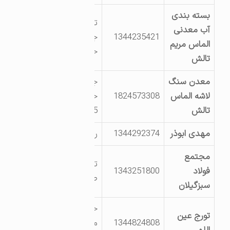
بسته بندی
تالش کیلومتر 57
آب معدنی
1344235421
جاده اسالم به
الماس مریم
خلخال
تالش
معدن سنگ
جاده اسالم به
لاشه الماس
1824573308
خلخال کیلومتر
تالش
55
مهدی ابوذر
1344292374
روستای اوله کری
مجتمع
تالش شهرک
فولاد
1343251800
صنعتی
سبزگیلان
خیابان ساحل –
تورج عین
1344824808
مروارید4 – صدف