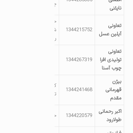
چوببری نائینی
نایئنی
خیابان امام جنب
تعاونی
1344215752
شرکت تعاونی
آیلین عسل
روستایی
تعاونی
تولیدی افرا
1344267319
چوب آسنا
بیژن
کیلومتر 1 جاده
قهرمانی
1344241468
تالش به رشت
مقدم
اکبر رحمانی
1344220579
خیابان مروارید 4
طولارود