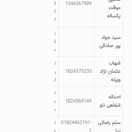
1344267989
59-حوزه ثبتی 27
موقت
گیلان-شماره نسق
یکساله
7
تالش بخش اسالم
سید جواد
قریه اوله کری بالا
پور صادقی
ده
شهاب
تالش بعد از چوبر
عثمان نژاد
1824373235
روستای لمر جنب
ویزنه
ایران پل
تالش ـ شهر اسالم
احداله
1824568149
سه راه شهید ستار
شفاهی ناو
نیک قلب
سلم رضائی
01824462191-
تالش طولارود خ
نیا
2
شهید رجائی