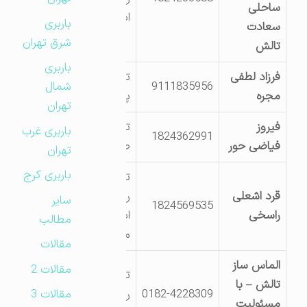
ساحلی
اباد
باربری
سعادت
شرق تهران
تالش
باربری
فرزاد لطفی
تالش خلیف اباد
9111835956
شمال
مجره
پالت سازی لطفی
تهران
فیروز
تالش شهرک
باربری غرب
1824362991
فیاضی حور
صنعتی
تهران
باربری کرج
تالش اسالم
قرد اشعلی
روستای خلیف
سایر
1824569535
راسخی
اباد روبروی بانک
مطالب
ملی
مقالات
الماس ساز
مقالات 2
تالش هشتپر
تالش – با
0182-4228309
روبروی دانشگاه
مقالات 3
مسئولیت