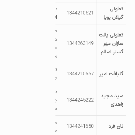
تعاونی
بلوار دریا-مروارید
1344210521
گیلان پویا
4-موج 4
طولارود-روبروی
تعاونی پالت
دانشگاه پیام نور-
سازان مهر
1344263149
جنب مسجد
گستر اسالم
سیدالشهدا
تالش شهرک
گلبافت امیر
1344210657
صنعتی کشلی
دهستان طولارود-
سید مجید
1344245222
جنب مسجد
زاهدی
سیدالشهدا
میدان امام
نان فرد
1344241650
حسین