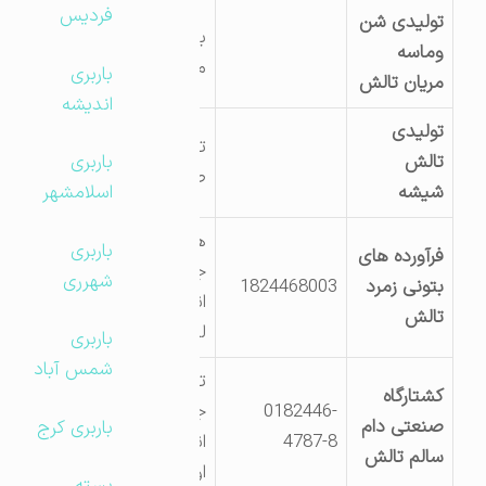
فردیس
تولیدی شن
بالا دست پل قریه
وماسه
مریان
باربری
مریان تالش
اندیشه
تولیدی
تالش – شهرک
تالش
باربری
صنعتی
شیشه
اسلامشهر
هشتپر اسالم
باربری
فرآورده های
جنب پاسگاه
شهرری
بتونی زمرد
1824468003
انتظامی اسالم
تالش
لمرسفلی
باربری
شمس آباد
تالش کیلومتر 10
کشتارگاه
0182446-
جاده تالش به
صنعتی دام
باربری کرج
4787-8
انزلی روستای
سالم تالش
اولاکری اسالم