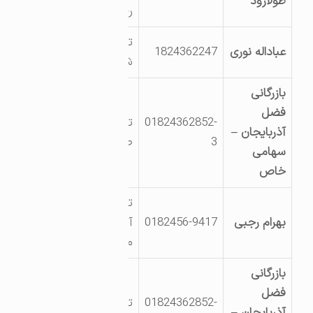
طولارود
رجائی
تالش روستای
عباداله نوری
1824362247
شیراباد
بازرگانی
فضل
01824362852-
تالش شهرک
آذربایجان –
3
صنعتی
سهامی
خاص
تالش اسالم خلیف
بهرام رجبی
0182456-9417
آباد کوچه بانک
ملی
بازرگانی
فضل
01824362852-
تالش شهرک
آذربایجان –