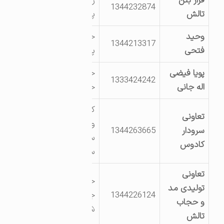
فراز بتن
روستای عنبرا
1344232874
تالش
پشت- طولارود
وحید
خیابان امام جنب
1344213317
فتحی
پاسگاه حویق
پویا فیضی
خیابان موج 4-
1333424242
اله جانی
خیابان مروارید5
کمربندی اسالم
تعاونی
ورودی جاده کله
سرودار
1344263665
سرا ذومین سوله
کادوس
سمت راست
تعاونی
خیابان 8شهریور
تولیدی مد
1344226124
جنب درمانگاه
و حجاب
شفا
تالش