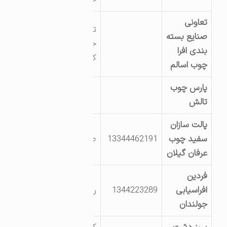
تعاونی
تالش خلیف اباد
صنایع بسته
جنب نمایندگی
بندی افرا
کاشی نیلو
چوب اسالم
پارس چوب
تالش
پالت سازان
سفید چوب
13344462191
طولارود-اوله کری
عرفان گیلان
فردین
افراسیابی
1344223289
روستای بالاده
جولندان