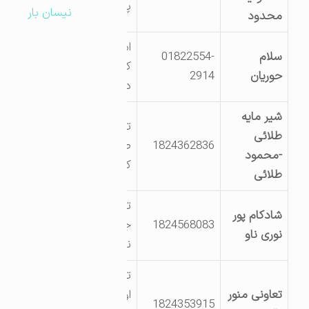
پیام نور
نیسان بار
محدود
استارا روستای
سلام
01822554-
کوته کومه
حوریان
2914
دهستان لوندویل
شیر مایه
تالش شهرک
طلائی
1824362836
صنعتی تالش
-محمود
کشلی
طلائی
تالش خلیف اباد
شادکام پور
1824568083
جنب کوچه شهید
نوری ناو
نیک قلب
تالش جوکندان
تعاونی منور
اول ماشین سازی
1824353915