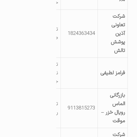
خاله سرا
شرکت
تعاونی
تالش شهرک
آذین
1824363434
صنعتی
پوشش
تالش
تالش سه راه سید
فرامز لطیفی
نیکی روستای
جوکندان
بازرگانی
الماس
تالش اسالم
9113815273
رویال خزر –
روستای لمر سفلی
موقت
شرکت