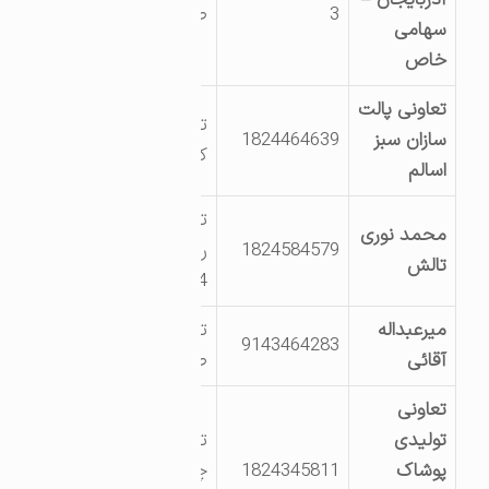
3
صنعتی
سهامی
خاص
تعاونی پالت
تالش روستای اوله
سازان سبز
1824464639
کری طولارود
اسالم
تالش لیسار
محمد نوری
1824584579
روبروی کلانتری
تالش
14 خ خیام
میرعبداله
تالش شهرک
9143464283
آقائی
صنعتی
تعاونی
تولیدی
تالش چوبر
پوشاک
1824345811
چهارراه نرگس