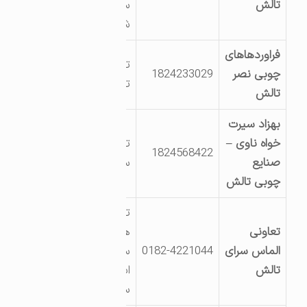
تالش
سید منور میر
شهابی
فراوردهاهای
تالش روستای تی
چوبی نصر
1824233029
تک جوکندان
تالش
بهزاد سیرت
خواه ناوی –
تالش اسالم بین
1824568422
صنایع
سه راه خلخال
چوبی تالش
تالش
تعاونی
هشتپرمیدان نماز
الماس سرای
0182-4221044
سه راه تکی تازه
تالش
اباد روستای کنده
سر