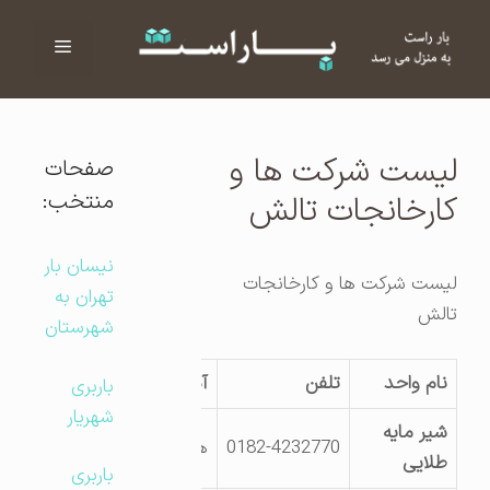
فهرست
ا
لیست شرکت ها و
صفحات
منتخب:
کارخانجات تالش
نیسان بار
لیست شرکت ها و کارخانجات
تهران به
تالش
شهرستان
نام واحد
تلفن
آدرس کارگاه
باربری
شهریار
شیر مایه
0182-4232770
هشتپربلوارولیعصر
طلایی
باربری