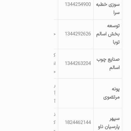
سوزی خطبه
1344254900
سرا
توسعه
بخش اسالم
1344292626
خیابان مروارید 3
توبا
کیلومتر 60 جاده
صنایع چوب
1344263204
انزلی- آستارا –
اسالم
خلیف آباد اسالم
روستای خلیف
پونه
آباد جنب
مرتضوی
آتشنشانی
نرسیده به
سپهر
1824462144
کمربندی اسالم-
پارسیان ناو
خیابان ناوان