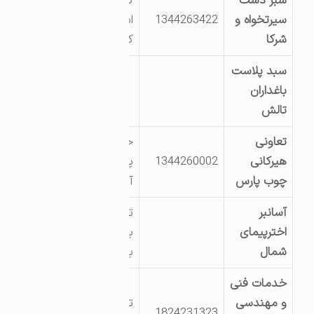
سبز دشت
کمربندی اسالم
سیرتخواه و
1344263422
ابتدای روستای
شرکا
کله سرا
سبد پلاست
باغداران
تالش
تعاونی
خاله سرا 59-جنب
هیرکانی
1344260002
پل-کارگاه پالت زنی
چوب پارس
آزموده
آسانبر
تالش خ شهرداری
اخترپیمای
بالاتر از اداره
شمال
بازرگانی
خدمات فنی
و مهندسی
تالش خ شهید
1824231323