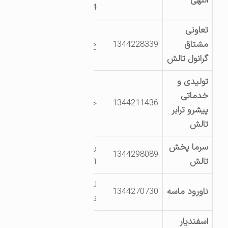
اللهی
4
تعاونی
مشتاق
1344228339
خ صدف 2
گرانول تالش
تولیدی و
خدماتی
1344211436
خیابان مروارید-1
پیشرو ترابر
تالش
سرما پخش
روستای تکی تازه
1344298089
تالش
آباد
لمر سفلی شرکت
ناورود ماسه
1344270730
ناورود ماسه
اسفندیار