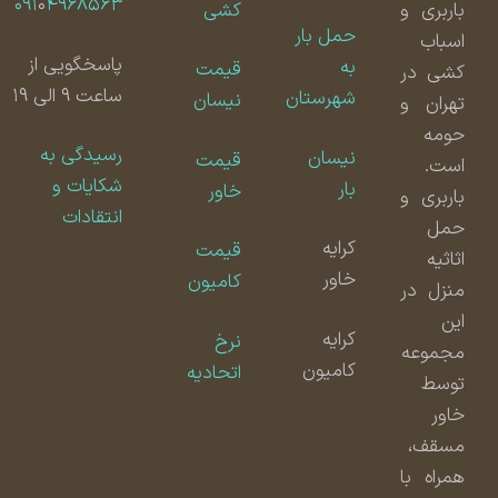
۰۹۱
۰
۴۹۶۸۵۶۳
باربری و
کشی
حمل بار
اسباب
پاسخگویی از
به
قیمت
کشی در
ساعت ۹ الی ۱۹
شهرستان
نیسان
تهران و
حومه
رسیدگی به
نیسان
قیمت
است.
شکایات و
بار
خاور
باربری و
انتقادات
حمل
کرایه
قیمت
اثاثیه
خاور
کامیون
منزل در
این
کرایه
نرخ
مجموعه
کامیون
اتحادیه
توسط
خاور
مسقف،
همراه با