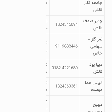
جامعه نگار
خاتون
تالش
چوبر صدف
تالش بخش
1824345094
تالش
حویق روستای لمر
لمر گاز –
تالش – اسالم
سهامی
9119888446
روستای لمر سفلی
خاص
دیبا پود
تالش-شهرک
0182-4221680
تالش
صنعتی
الیاس هما
تالش شهرک
1824363361
دوست
صنعتی
دهستان خاله
مهین
سرای 59 جنب پل
محبی –