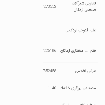
تعاونی شیرآلات
راه اردکان-نائین
3527273552
صنعتی اردکان
شهرک صنعتی
بلوارکاج
اردکان – خیابان
علی فتوحی اردکانی
خاتمی
یزداردکان بلوارشهید
فتح ا… مختاری اردکان
3527226186
بهشتی روبروی پمپ
بنزین
یزد اردکان عقدا
عباس افخمی
3527352458
محله اسلام آباد
یزد- اردکان
مصطفی برزگری خانقاه
1140
بلوارشهیددشتی
یزداردکان شهرک