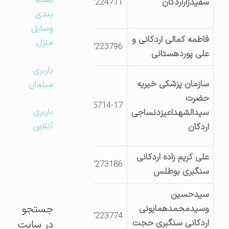
بسته
سفیدزاراردکان
3527224711
امام کیلومتر 7 جاده
بندی
خرانق
وسایل
فاطمه کمالی اردکانی و
یزداردکان خ امام
منزل
3527223796
علی پوردهستانی
سنگبری ایران مرمر
باربری
اردکان ابتدای جاده
سازمان پزشکی خیریه
مبلمان
نائین خ
حضرت
5714-17
مجدآبادتهران8
باربری
سیدالشهداعیزدنساجی
0216463395-
آنلاین
اردکان
7413123
علی کریم زاده اردکانی
یزداردکان جاده
3527273186
سنگبری بوطلس
احمدآباد
سیدحسین
جستجو
وسیدمحمدهمایونی
یزداردکان خ سنتو
3527223774
اردکانی سنگبری حجت
جنب اداره راه
در سایت