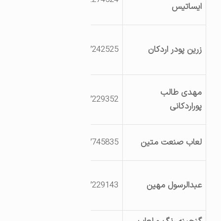
ایساتیس
نبش خیابان 7E
کیلومتر 15 جاده
زرین پودر اردکان
3527242525
اردکان – نائین جنب
مرکز مکانیزه خودرو
میدان چادرملو
مهدی طالب
3527229352
انتهای خیابان جنب
پوراردکانی
اداره راه
میدان اول سمت
لعاب صنعت متین
3527745835
راست
ابتدای شهرک
عبدالرسول مهین
3527229143
صنعتی ، روبروی
پلیس راه