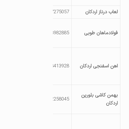
لعاب درناز اردکان
3527275057
بلوار کاج
کیلومتر 25 جاده
فولادماهان طوبی
2188982885
اردکان -نائین، جنب
مجتمع گندله سازی
کیلومتر 20 جاده
اردکان به نایین،
اهن اسفنجی اردکان
3538413928
روبروی امامزاده سید
نورالدین احمد
کیلومتر12جاده
بهمن کاشی بلورین
3532258045
نائین- پشت شرکت
اردکان
کاشی برج
کیلومتر 8 بزرگراه
ریاست جمهوری بلوار