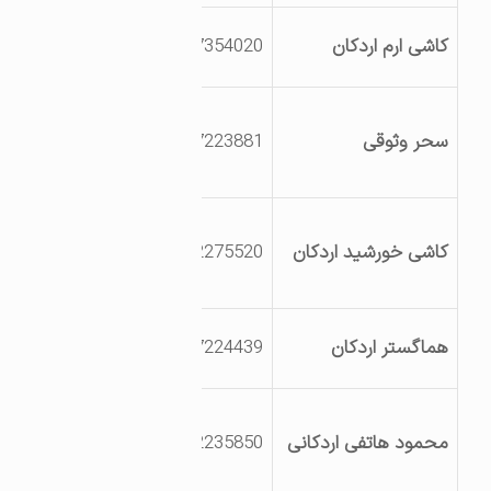
اردکان ، کیلومتر 20
کاشی ارم اردکان
3527354020
جاده تهران
یزد اردکان
سحر وثوقی
3527223881
-بلوارولیعصر-جنب
سرویس آبگرم
بلوار نخل روبروی
کاشی خورشید اردکان
3532275520
سرامیکهای صنعتی
اردکان
اردکان کیلومتر 12
هماگستر اردکان
3527224439
جاده چک چک
کیلومتر 9جاده چک
محمود هاتفی اردکانی
3532235850
چک-مسیر فرعی
آسفالت هامون