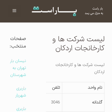
فهرست
ا
لیست شرکت ها و
صفحات
منتخب:
کارخانجات اردکان
نیسان بار
لیست شرکت ها و کارخانجات
تهران به
اردکان
شهرستان
نام واحد
تلفن
آدرس کارگاه
باربری
شهریار
صدرآباد خیابان
گلدانه
3046
بفروئیه
باربری