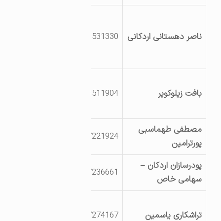
یزداردکان روستای
ترک آباد میدان
ناصر دهستانی اردکانی
9131531330
چادرملو ک اداره راه
وترابری
یزد اردکان ترک اباد
بافت زیلوکویر
9133511904
مجتمع پژوهشی
شهیدعاصی زاده
مصطفی طهماسبی
یزداردکان شهرک
3527221924
پورترامین
صنعتی
پودرسازان اردکان –
یزداردکان
3527236661
سهامی خاص
کیلومتر8جاده خرانق
یزداردکان بلوارریاست
تراشکاری یاسمین
3527274167
جمهوری خ جنب