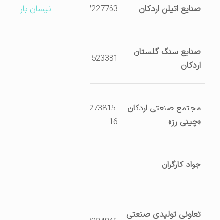
صنایع اتیلن اردکان
3527227763
نیسان بار
پشت بیمارستان
ضیایی
روبروی پلیس راه
صنایع سنگ گلستان
9131523381
شهرک صنعتی خ
اردکان
سنگبری ها
یزداردکان
مجتمع صنعتی اردکان
03527273815-
کیلومتر5جاده
«چینی رز»
16
اردکان-نائین روبروی
پلیس راه
اردکان خیابان
جواد کارگران
ولیعصرقطعه 4
یزداردکان
کیلومتر8جاده
تعاونی تولیدی صنعتی