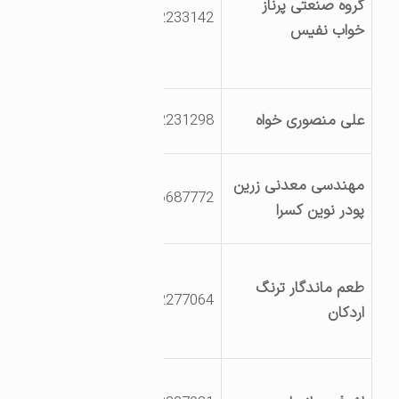
گروه صنعتی پرناز
3532233142
خیابان پمپ گاز –
خواب نفیس
کوچه سوم سمت
راست
فاز خوشه کنجدی ،
علی منصوری خواه
3532231298
خیابان 7 E، گذر 8 E
خرانق،نفیس
مهندسی معدنی زرین
3136687772
آباد،جاده معدن
پودر نوین کسرا
زاجات
بلوار کاج-خوشه
طعم ماندگار ترنگ
محصولات کنجدی-
3532277064
اردکان
خیابان7E- گذر12E-
بلوک5
انتهای بلوار کاج-