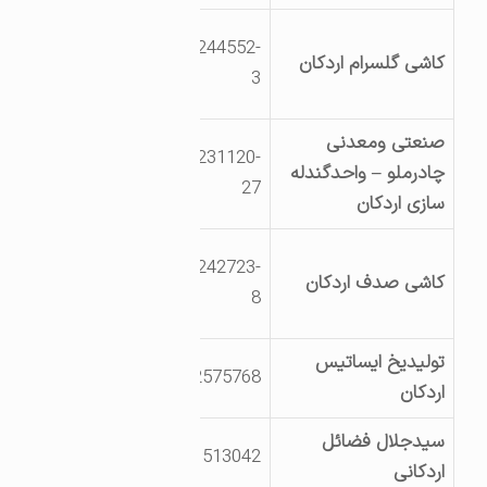
یزداردکان
03527244552-
کاشی گلسرام اردکان
کیلومتر10بزرگراه
3
ریاست جمهوری
صنعتی ومعدنی
یزد جاده اردکان-
03527231120-
چادرملو – واحدگندله
نائین
27
سازی اردکان
کیلومتر25اردکان
یزداردکان
03527242723-
کاشی صدف اردکان
km10بزرگراه ریاست
8
جمهوری بلوارصدف
تولیدیخ ایساتیس
یزد اردکان شهرک
9132575768
اردکان
صنعتی
سیدجلال فضائل
یزد اردکان میدان
9131513042
اردکانی
چادرملو خ ولیعصر