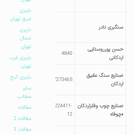
=7223725
باربری
شرق تهران
اردکان شهرک
سنگبری نادر
صنعتی تلفن
باربری
7223722
شمال
تهران
حسن پورروستایی
اردکان جاده نائین
4840
اردکانی
باربری غرب
جنب اداره راه ترابری
تهران
یزداردکان خ
صنایع سنگ عقیق
باربری کرج
3527273465
صدرآبادقدیم جنب
اردکان
سایر
منزل حسن شاکر
مطالب
یزد اردکان خ آیت ا…
صنایع چوب وفلزاردکان
03527224411-
مقالات
طالقانی تقاطع
«چوفا»
12
مقالات 2
بلواربهشتی
مقالات 3
یزداردکان بلوارمعلم