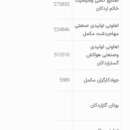
صنایع کاشی وسرامیک
3527273852
صنعتی انتهای
خاتم اردکان
بلوارنخل
تعاونی تولیدی صنعتی
اردکان کیلومتر8
7224846
مهاجردشت مکمل
جاده نائین
تعاونی تولیدی
یزد اردکان شهرک
وصنعتی هواکش
9131513510
صنعتی
گستراردکان
اردکان خ ولی عصر-
جوادکارگران مکمل
5589
قطعه 4
اردکان جاده اردکان –
بوتان گازاردکان
نائین خ شرکت
نساجی سیدالشهدا
یزداردکان بزرگراه