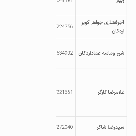
ریبار
3517249191
5کیلومتری معادن
چادرملو
آجرفشاری جواهر کویر
یزد اردکان
3527224756
اردکان
کیلومتر5جاده خرانق
یزداردکان بعدازپل راه
شن وماسه عماداردکان
9133534902
آهن پشت کارگاه راه
آهن کیلومتر3
ج یزد-طبس
کیلومتر110یزدموازات
غلامرضا کارگر
3527221661
راه‏آهن
چادرملو25کیلومترج
اصلی
یزد اردکان شهرک
سیدرضا شاکر
3527272040
صنعتی اردکان