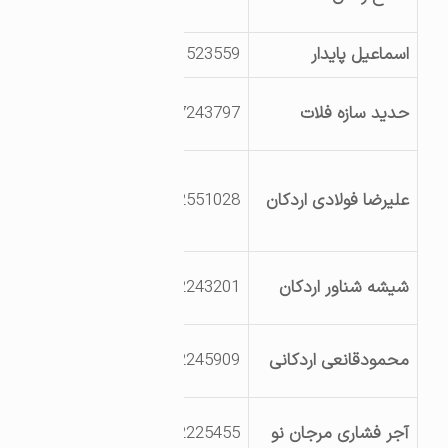
خ پادگان ولیعصر
اسماعیل پایدار
9131523559
فازشیمیایی
یزد اردکان عقدا
حدید سازه فلات
3527243797
ناحیه صنعتی عقدا
یزد اردکان بلوارآیت
علیرضا فولادی اردکان
9132551028
ا…خاتمی ک
بسیجیان
کیلومتر 9 بزرگراه
شیشه شناور اردکان
3532243201
ریاست جمهوری
جنب تصفیه خانه
محمودقانعی اردکانی
3532245909
شهرک
کیلومتر 7 جاده
آجر فشاری مرجان نو
3532225455
خرانق