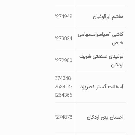
یزد اردکان شهرک
هاشم ابرقوئیان
3527274948
صنعتی بلوارکاج
کاشی آسیاسرامسهامی
یزداردکان شهرک
3527273824
خاص
صنعتی
تولیدی صنعتی شریف
یزداردکان کیلومتر6
3527272900
اردکان
جاده نائین
03532274348-
کیلومتر45 جاده ارد?
آسفالت گستر نصریزد
8263414-
ان چوپانان
8264366
یزد اردکان شهرک
احسان بتن اردکان
3527274878
صنعتی خ کاج
روبروی لعاب مروارید