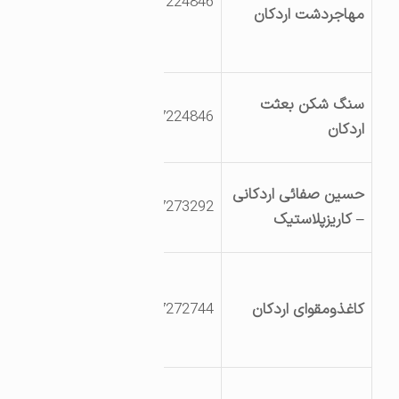
3527224846
اصفهان جنب شرکت
مهاجردشت اردکان
سه مه آبی
ص.پ157
یزداردکان
سنگ شکن بعثت
3527224846
کیلومتر9جاده
اردکان
هریشت
یزداردکان میدان
حسین صفائی اردکانی
3527273292
چادرملو بعدازاداره راه
– کاریزپلاستیک
وترابری
یزداردکان جاده
اردکان به تهران
کاغذومقوای اردکان
3527272744
کیلومتر2جاده چاه
افضل
اردکان روبروی پلیس