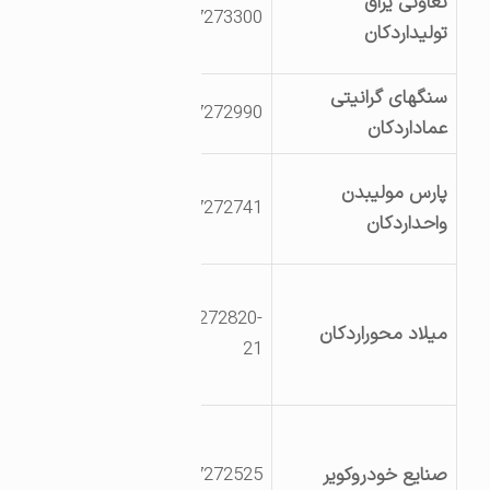
تعاونی یراق
3527273300
ریاست جمهوری
تولیداردکان
کیلومتر10اردکان
سنگهای گرانیتی
یزد اردکان شهرک
3527272990
عماداردکان
صنعتی
یزد اردکان شهرک
پارس مولیبدن
3527272741
صنعتی انتهای
واحداردکان
بلوارورودی
یزداردکان شهرک
03527272820-
صنعتی روبروی
میلاد محوراردکان
21
شرکت سرامیکهای
صنعتی
یزداردکان
کیلومتر7جاده
صنایع خودروکویر
3527272525