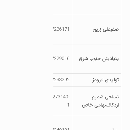
اردکان-نائین پشت
پارک شهیدپایدار
اردکان بلوارآیت‏ا…
صفرعلی زرین
3527226171
خاتمی جاده چاه
مجد
یزد اردکان
بنیادبتن جنوب شرق
3527229016
کیلومتر24جاده چک
چک
تولیدی ایزودژ
3532233292
کیلومتر5 جاده خرانق
یزداردکان مقابل
نساجی شمیم
03527273140-
پلیس راه شهرک
اردکانسهامی خاص
1
صنعتی
جاده یزد-طبس