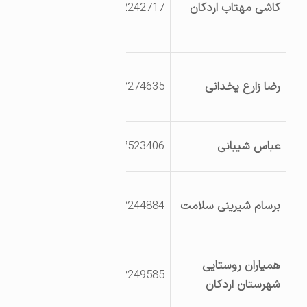
کاشی مهتاب اردکان
3532242717
صدف جنب کاشی
صدف اردکان
انتهای بلوار نخل ،
رضا زارع یخدانی
3527274635
خیابان 12A ، فرعی
چهارم
روستای رباط پشت
عباس شیبانی
3527523406
بادام
خیابان شهید باهنر ،
برسام شیرینی سلامت
3527244884
میدان شهید
فهمیده
کیلومتر 18 جاده
همیاران روستایی
3532249585
نایین – خیابان جنب
شهرستان اردکان
کاشی برج