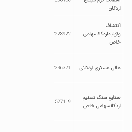
آسفالت گرم میثاق
3527238186
کیلومتر17جاده
اردکان
خرانق
یزداردکان
اکتشاف
کیلومتر12جاده
وتولیداردکانسهامی
3527223922
اردکان هامانه جاده
خاص
معدن طلاورزان
یزداردکان شهرک
هانی عسکری اردکانی
3527236371
صنعتی کارخانه
اطمینان گاز
یزداردکان ابتدای
صنایع سنگ تسنیم
جاده نائین
9131527119
اردکانسهامی خاص
بعدپلیس راه جنب
شرکت شیشه اردکان
یزد اردکان