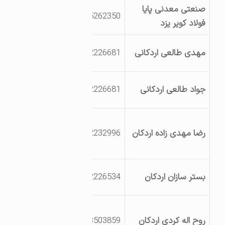
صنعتی معدنی پایا
کیلومتر 150 جاده
3535262350
فولاد کویر یزد
یزد طبس
مجتمع کارگاهی
مهدی طالعی اردکانی
3532226681
فرآورده های کنجدی
مجتمع کارگاهی
جواد طالعی اردکانی
3532226681
فرآورده های کنجدی
بلوار شهید بهشتی
رضا مهدی زاده اردکان
3532232996
کوچه 223 پلاک
2223
کیلومتر 19 جاده
بستر سازان اردکان
3532226534
اردکان_چوپانان
خیابان شهید
روح اله کردی اردکان
9133503859
خیرخواه ،کشتخوان