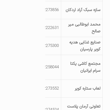
ابتدای شهرک
سازه سبک آراد اردکان
3532273856
صنعتی
محمد ابوطالبی میر
کیلومتر 12 جاده
3532222631
صالح
چوپانان
صنایع غذایی هدیه
شهرک صنعتی بلوار
3532275300
کویر پارسیان
نخل فاز مواد غذایی
کیلومتر 20 جاده
مجتمع کاشی یکتا
3532258044
عقدا-اردکان ، منطقه
سرام ایرانیان
ارجنان
انتهای بلوار کاج-
لعاب ستاره کویر
3532273552
روبروی شرکت بهنور
مجتمع کارگاهی
تعاونی آرمان پلاست
3532274524
خوشه کنجدی ،