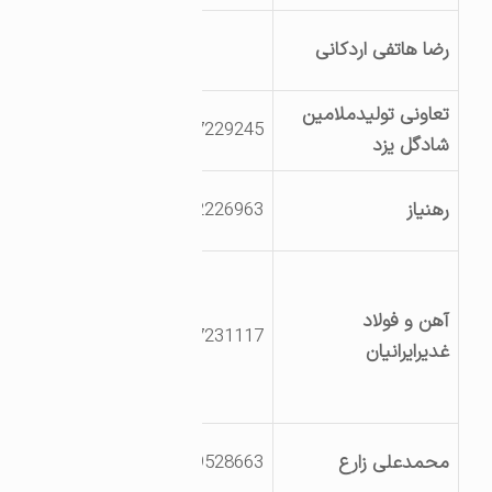
یزد اردکان کیلومتر5
رضا هاتفی اردکانی
جاده چک چک
تعاونی تولیدملامین
3527229245
شهرک صنعتی عقدا
شادگل یزد
ابتدای جاده هریشت
رهنیاز
3532226963
چوپانان
یزداردکان
کیلومتر25جاده
آهن و فولاد
3527231117
اردکان-نائین جنب
غدیرایرانیان
مجتمع گندله سازی
اردکان
یزداردکان شهرک
محمدعلی زارع
9139528663
صنعتی