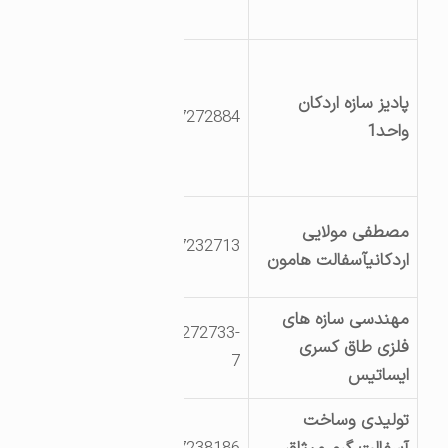
اداره راه وترابری
یزداردکان شهرک
صنعتی
پادیز سازه اردکان
3527272884
بلوار35متریB
واحد1
خ18متریS قطعه
اول
یزداردکان
مصطفی مولایی
3527232713
کیلومتر7جاده اردکان
اردکانیآسفالت هامون
-هامانه
مهندسی سازه های
03527272733-
یزد اردکان شهرک
فلزی طاق کسری
7
صنعتی بلوارکاج
ایساتیس
تولیدی وساخت
یزد اردکان