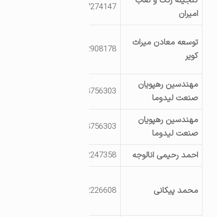
گنجینه رنگ و لعاب
بلوار نخل تقاطع
3527274147
امیران
سوم سمت چپ
کیلومتر 180 جاده
توسعه معادن میراث
2122908178
یزد_طبس، جنب
کویر
مجتمع چادرملو
مهندسین رهپویان
بلوار نخل، کوچه اول
2188756303
صنعت لیدوما
دست راست
مهندسین رهپویان
بعد از میدان نخل
2188756303
صنعت لیدوما
,خیابان 3
احمد رحیمی انالوجه
3532247358
بلوار سپیدار
بلوار کاج- بلوار
محمد پیکانی
3532226608
سپیدار- خیابان 14-
خیابان 3