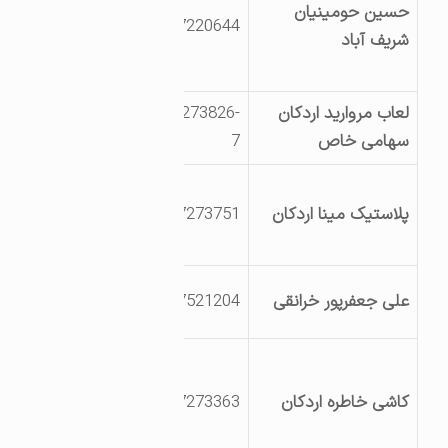
حسین حومینیان
بلوارشهیدبهشتی
3527220644
شریف آباد
نرسیده به پل
مروارید
لعاب مروارید اردکان
03527273826-
یزد اردکان شهرک
سهامی خاص
7
صنعتی
یزداردکان شهرک
پلاستیک مینا اردکان
3527273751
صنعتی خ نخل خ
پلیمر
یزد اردکان خرانق
علی جعفرپور خرانقی
3527521204
ناحیه صنعتی
یزد اردکان شهرک
صنعتی ابتدای
کاشی خاطره اردکان
3527273363
بلوارنخل شرکت
کاشی خاطره اردکان