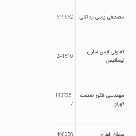
یزد اردکان جاده
کمربندی روبروی
مصطفی یمنی اردکانی
9131519552
امامزاده سیدنورالدین
احمد
یزد اردکان
تعاونی ایمن سازان
بلوارخاتمی جنب
3527241510
ایساتیس
پارک آزادی روبروی
باغ کرباسچی
یزد اردکان
کیلومتر150جاده یزد-
مهندسی فکور صنعت
03517143725-
طبس مجتمع
تهران
7
معدنی وصنعتی
چادرملو
یزد اردکان جاده عقدا
سطح راهان
2144460058