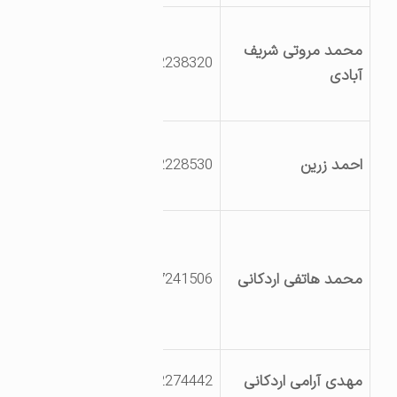
کیلومتر 45 جاده
محمد مروتی شریف
چوپانان، حاجی آباد
3532238320
آبادی
زردین جنب چاه
شهری ها
خوشه محصولات
احمد زرین
3532228530
کنجدی-خیابان
7غربی
میدان چادرملو بلوار
شهید بهشتی کوچه
محمد هاتفی اردکانی
3527241506
جنب راه ترابری جنب
پلاستیک سازی
صفاری
بلوار نخل ، خیابان
مهدی آرامی اردکانی
3532274442
7E ، گذر10E