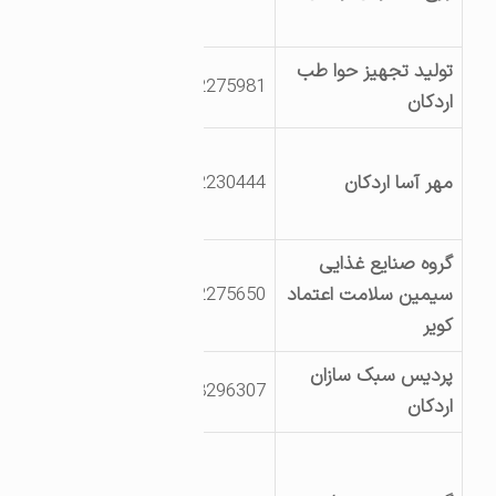
هاشم آباد
تولید تجهیز حوا طب
بلوار سپیدار –
3532275981
اردکان
خیابان نهم
بلوار ولیعصر خیابان
مهر آسا اردکان
3532230444
شهید خیرخواه جنب
کشتخوان قاسم اباد
گروه صنایع غذایی
بلوار سپیدار-انتهای
سیمین سلامت اعتماد
3532275650
کوچه دوم
کویر
پردیس سبک سازان
3558296307
بلوار نخل
اردکان
بلوار ریاست جمهوری
– میدان چادرملو –