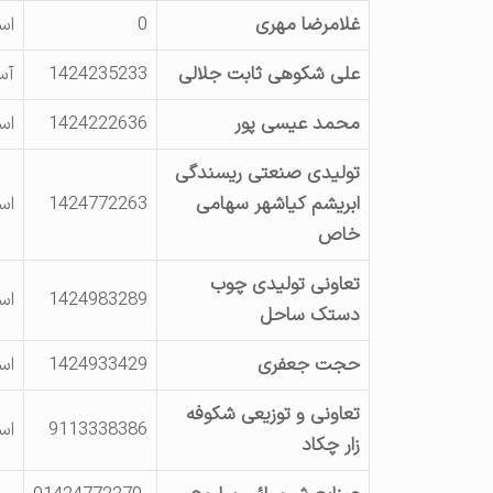
غلامرضا مهری
0
اس
علی شکوهی ثابت جلالی
1424235233
آس
محمد عیسی پور
1424222636
اس
تولیدی صنعتی ریسندگی
ابریشم کیاشهر سهامی
1424772263
اس
خاص
تعاونی تولیدی چوب
1424983289
اس
دستک ساحل
حجت جعفری
1424933429
اس
تعاونی و توزیعی شکوفه
9113338386
اس
زار چکاد