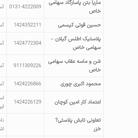
ماریا بتن پاسارگاد سهامی
0131-4222009
آس
خاص
حسین قوتی کیسمی
1424352211
آس
پلاستیک اطلس گیلان –
1424772304
آس
سهامی خاص
شن و ماسه عقاب سهامی
9111309226
آس
خاص
محمود اکبری چوری
1424226866
آس
اعتماد کار امین کوچان
1424226129
ای
تعاونی تابش پلاستی?
نا
خزر
اشر