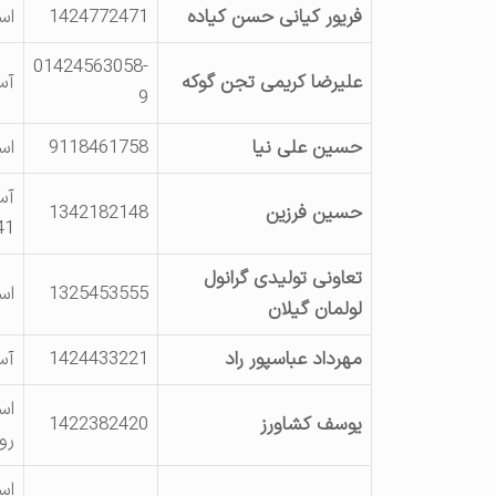
فریور کیانی حسن کیاده
1424772471
اس
01424563058-
علیرضا کریمی تجن گوکه
آس
9
حسین علی نیا
9118461758
اس
حسین فرزین
1342182148
41
تعاونی تولیدی گرانول
1325453555
اس
لولمان گیلان
مهرداد عباسپور راد
1424433221
آس
اس
یوسف کشاورز
1422382420
رو