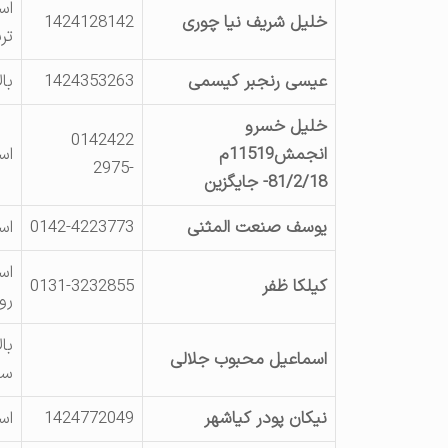
اس
خلیل شریف نیا چوری
1424128142
تر
عیسی رنجبر کیسمی
1424353263
با
خلیل خسرو
0142422
انجمش11519م
اس
-2975
81/2/18- جایگزین
یوسف صنعت المثنی
0142-4223773
اس
اس
کیلکا ظفر
0131-3232855
رو
با
اسماعیل محبوب جلالی
سا
نیکان پودر کیاشهر
1424772049
اس