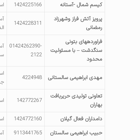
کیسم شمال -آستانه
1424225166
اس
پرویز آتش فراز وشهرزاد
آس
1424228311
رمضانی
ال
فراوردههای بتونی
01424262390-
آس
سنگدشت – با مسئولیت
2122
سن
محدود
اس
مهدی ابراهیمی سالستانی
4224948
جاد
تعاونی تولیدی حریربافت
142772267
اس
بهاران
دامداران فعال گیلان
1424772160
اس
حبیب ابراهیمی سالستان
9113441765
آس