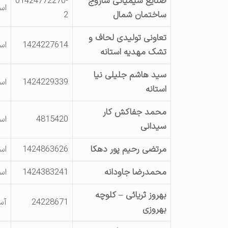
صنایع شیمیائی ساروج
01424772270-
اس
ساختمان شمال
2
تعاونی تولیدی لحاف و
1424227614
اس
تشک مهدیه استانه
سید هاشم جلیلی نیا
1424229339
اس
استانه
محمد جفاکش کار
4815420
اس
سیدانی
مرتضی رحیم پور دهکا
1424863626
اس
محمدرضا جاودانه
1424383241
اس
بهروز ثریائی – کلوچه
24228671
آس
بهروزی