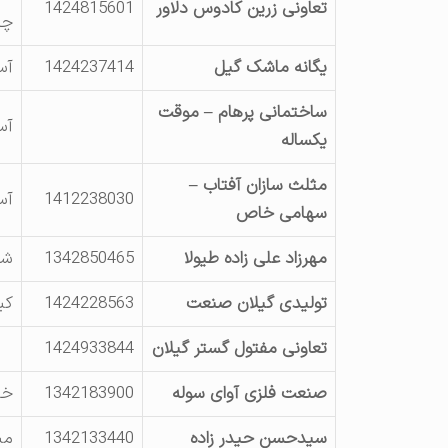
تعاونی زرین کادوس دلاور
1424815601
چم
یگانه ماشک گیل
1424237414
آس
ساختمانی پرهام – موقت
آس
یکساله
مثلث سازان آفتاب –
1412238030
آس
سهامی خاص
مهرزاد علی زاده طیولا
1342850465
شه
تولیدی گیلان صنعت
1424228563
کیلومتر 1 
تعاونی مفتول گستر گیلان
1424933844
صنعت فلزی آوای سوله
1342183900
خی
سیدحسن حیدر زاده
1342133440
می