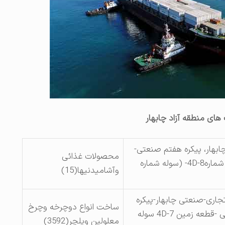
ی منطقه آزاد چابهار
چابهار، پیکره هفتم صنعتی-
محصولات غذائی
قطعه زمین شماره8-4D- (سوله شماره
وآشامیدنیها(15)
تجاری-صنعتی چابهار-پیکره
ساخت انواع دوچرخه وچرخ
هفتم صنعتی -قطعه زمین 4D-7 سوله
معلولین ویلچر(3592)