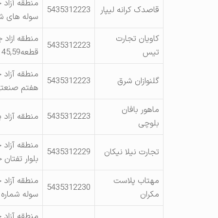
منطقه آزاد 
قاصدک کرانه لیپار
5435312223
سوله های شماره
کاویان تجارت
منطقه ازاد 
5435312223
تیس
قطعه45,59 -3C
منطقه آزاد 
گلنوازان شرق
5435312223
هفتم صنعتی سو
ماهور بافان
5435312223
منطقه آزاد 
بلوچی
منطقه آزاد 
تجارت نیلا نیکان
5435312229
بلوار تفتان خ
مهتاب پلاست
منطقه آزاد 
5435312230
مکران
سوله شماره 4DF – 68
منطقه آزاد چ