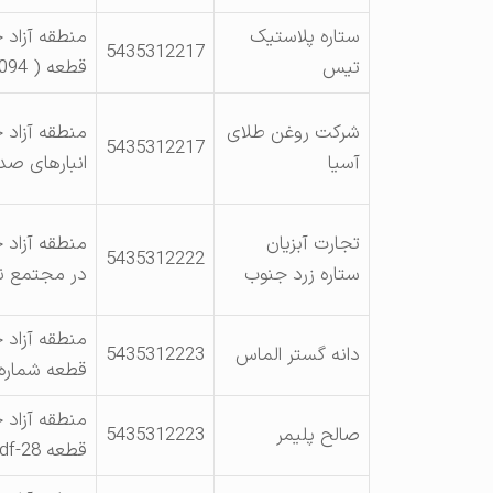
ستاره پلاستیک
منطقه آزاد 
5435312217
تیس
قطعه ( 4D9 , 1A67, 094)
شرکت روغن طلای
منطقه آزاد چ
5435312217
آسیا
انبارهای صدف14
تجارت آبزیان
منطقه آزاد چ
5435312222
ستاره زرد جنوب
در مجتمع ن
منطقه آزاد 
دانه گستر الماس
5435312223
قطعه شماره DF – 54
منطقه آزاد 
صالح پلیمر
5435312223
قطعه 4df-28