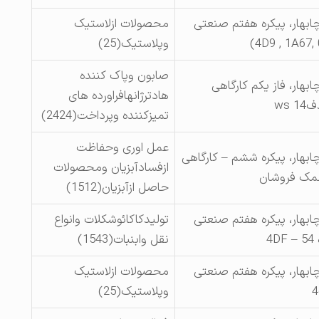
چابهار، پیکره هفتم صنعتی
محصولات ازلاستیک
وپلاستیک(25)
صابون وپاک کننده
ابهار، فاز یکم کارگاهی
هادترژانهافراورده های
ws 
تمیزکننده وپرداخت(2424)
عمل اوری وحفاظت
ابهار، پیکره ششم – کارگاهی
ازفسادآبزیان ومحصولات
مک فروشان
حاصل ازآبزیان(1512)
چابهار، پیکره هفتم صنعتی
تولیدکاکائوشکلات وانواع
4
نقل وابنبات(1543)
چابهار، پیکره هفتم صنعتی
محصولات ازلاستیک
وپلاستیک(25)