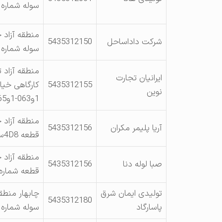
سوله شماره 44
منطقه آزاد 
شرکت داداساحل
5435312150
سوله شماره 3C-89)(2-3-4)پلاک 89
منطقه آزاد 
ایرانیان تجارت
5435312155
نوین
1و063-1و065-1
منطقه آزاد 
آریا پلیمر مکران
5435312156
قطعه 4D8سوله شماره ( 11)
منطقه آزاد 
صبا لوله دنا
5435312156
قطعه شماره 4D10 سوله شماره
تولیدی ایمان شرق
چابهار منطق
5435312180
پاسارگاد
سوله شماره 18