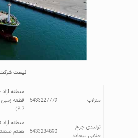
لیست شرکت ها
منطقه آزاد 
منزلاب
5433227779
8،7)
منطقه آزاد 
تولیدی چرخ
5433234890
طلایی بیجاده