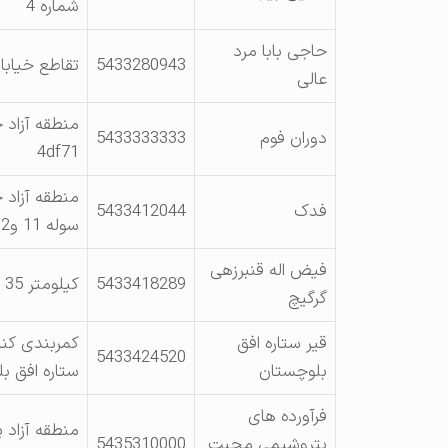
شماره 4
حاجی بابا مرد
5433280943
تقاطع خیابا
عالی
منطقه آزاد چ
دوران فوم
5433333333
4df71
منطقه آزاد 
فدک
5433412044
سوله 11 و12
فیض اله قنبرزهی
5433418289
کیلومتر 35 جاده چابهار-سرباز
گرگیچ
قیر ستاره افق
کمربندی کن
5433424520
بلوچستان
ستاره افق ب
فرآورده های
منطقه آزاد 
پتروشیمی محبت
5435310000