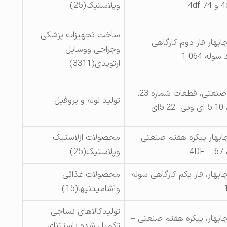
وپلاستیک(25)
ساخت تجهیزات پزشکی
ابهار فاز دوم کارگاهی
وجراحی ووسایل
له 064-1
ارتوپدی(3311)
پیکره هفتم صنعتی، قطعات شماره 23،
تولید لوله و پروفیل
چابهار پیکره هفتم صنعتی
محصولات ازلاستیک
4
وپلاستیک(25)
ابهار، فاز یکم کارگاهی-سوله
محصولات غذائی
وآشامیدنیها(15)
تولیدکالاهای نساجی
چابهار، پیکره هفتم صنعتی –
تکمیل شده باستثنای