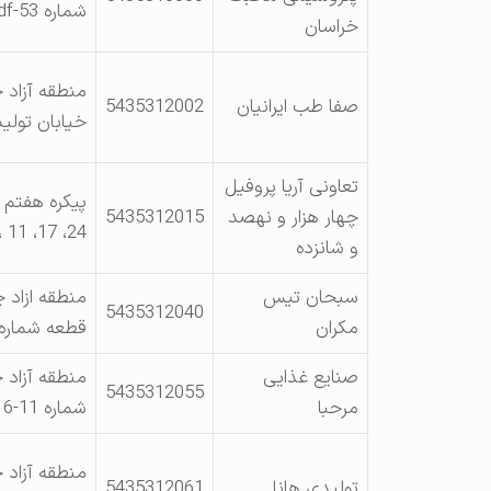
شماره 4df-53 و 4df-74
خراسان
منطقه آزاد چ
صفا طب ایرانیان
5435312002
خیابان تولید سو
تعاونی آریا پروفیل
چهار هزار و نهصد
5435312015
24، 17، 11 ، 10-5 ای وبی -22-5ای
و شانزده
سبحان تیس
منطقه ازاد 
5435312040
مکران
قطعه شماره DF – 67
صنایع غذایی
منطقه آزاد چ
5435312055
مرحبا
شماره 11-16
منطقه آزاد 
تولیدی هانا
5435312061