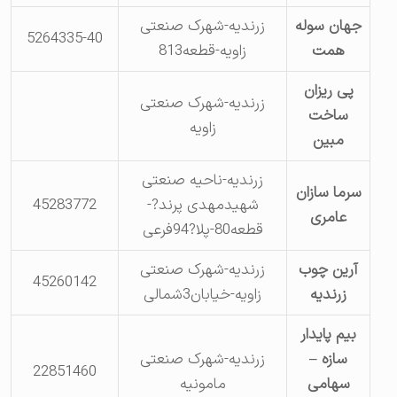
جهان سوله
زرندیه-شهرک صنعتی
5264335-40
همت
زاویه-قطعه813
پی ریزان
زرندیه-شهرک صنعتی
ساخت
زاویه
مبین
زرندیه-ناحیه صنعتی
سرما سازان
شهیدمهدی پرند?-
45283772
عامری
قطعه80-پلا?94فرعی
آرین چوب
زرندیه-شهرک صنعتی
45260142
زرندیه
زاویه-خیابان3شمالی
بیم پایدار
سازه –
زرندیه-شهرک صنعتی
22851460
سهامی
مامونیه