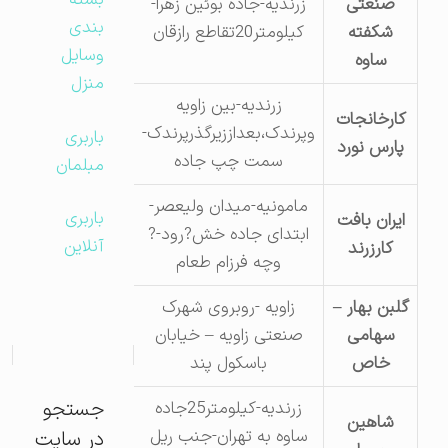
بسته
صنعتی
زرندیه-جاده بوئین زهرا-
بندی
شکفته
کیلومتر20تقاطع رازقان
وسایل
ساوه
منزل
زرندیه-بین زاویه
کارخانجات
وپرندک،بعداززیرگذرپرندک-
باربری
پارس نورد
سمت چپ جاده
مبلمان
مامونیه-میدان ولیعصر-
باربری
ایران بافت
ابتدای جاده خش?رود-?
آنلاین
کارزرند
وچه فرزام طعام
گلبن بهار –
زاویه -روبروی شهرک
سهامی
صنعتی زاویه – خیابان
65263609
خاص
باسکول پند
جستجو
زرندیه-کیلومتر25جاده
شاهین
08645414483-
ساوه به تهران-جنب ریل
در سایت