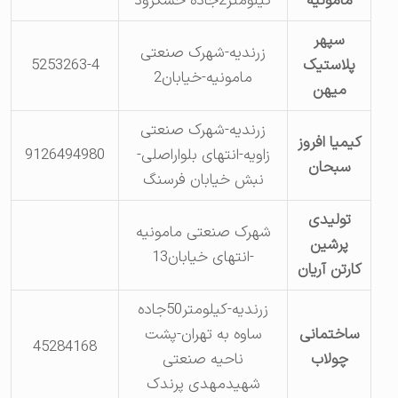
مامونیه
کیلومتر2جاده خشکرود
سپهر
زرندیه-شهرک صنعتی
پلاستیک
5253263-4
مامونیه-خیابان2
میهن
زرندیه-شهرک صنعتی
کیمیا افروز
زاویه-انتهای بلواراصلی-
9126494980
سبحان
نبش خیابان فرسنگ
تولیدی
شهرک صنعتی مامونیه
پرشین
-انتهای خیابان13
کارتن آریان
زرندیه-کیلومتر50جاده
ساختمانی
ساوه به تهران-پشت
45284168
چولاب
ناحیه صنعتی
شهیدمهدی پرندک