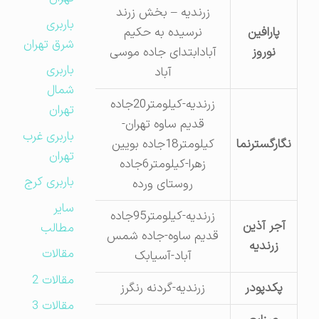
زرندیه – بخش زرند
باربری
پارافین
نرسیده به حکیم
2565353381
شرق تهران
نوروز
آبادابتدای جاده موسی
باربری
آباد
شمال
زرندیه-کیلومتر20جاده
تهران
قدیم ساوه تهران-
باربری غرب
نگارگسترنما
کیلومتر18جاده بویین
58432227
تهران
زهرا-کیلومتر6جاده
باربری کرج
روستای ورده
سایر
زرندیه-کیلومتر95جاده
آجر آذین
مطالب
قدیم ساوه-جاده شمس
45414121
زرندیه
مقالات
آباد-آسیابک
مقالات 2
پکدپودر
زرندیه-گردنه رنگرز
44817589
مقالات 3