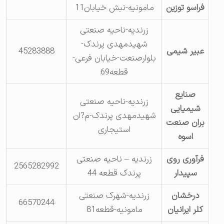
فراسو توزین
مامونیه-نبش خیابان11
زرندیه-ناحیه صنعتی
شهیدمهدی پرندک-
عبیر شیمی
45283888
بلوارصنعت-خیابان فرعی-
قطعه69
صنایع
زرندیه-ناحیه صنعتی
شیمیایی
شهیدمهدی پرندک-م?ان
بران صنعت
استیجاری
اسوه
فرآوری روی
زرندیه – ناحیه صنعتی
2565282992
سپیدار
پرندک قطعه 44
درخشان
زرندیه-شهرک صنعتی
66570244
کلر ایرانیان
مامونیه-قطعه81