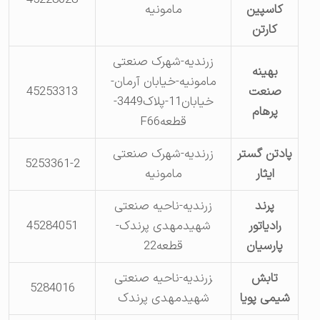
کاسپین
مامونیه
کارتن
زرندیه-شهرک صنعتی
بهینه
مامونیه-خیابان آرمان-
صنعت
45253313
خیابان11-پلاک3449-
پرهام
قطعهF66
پادتن گستر
زرندیه-شهرک صنعتی
5253361-2
ایثار
مامونیه
پرند
زرندیه-ناحیه صنعتی
رادیاتور
شهیدمهدی پرندک-
45284051
پارسیان
قطعه22
تابش
‍زرندیه-ناحیه صنعتی
5284016
شیمی پویا
شهیدمهدی پرندک