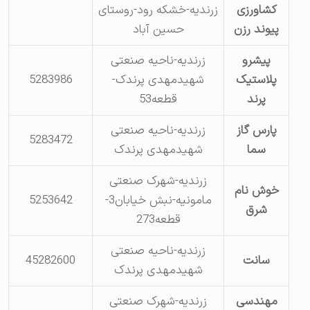
کشاورزی
زرندیه-خشکه رود-روستای
پیوند رزن
حسین آباد
پیشرو
زرندیه-ناحیه صنعتی
پلاستیک
شهیدمهدی پرندک-
5283986
پرند
قطعه53
پارس گاز
زرندیه-ناحیه صنعتی
5283472
سما
شهیدمهدی پرندک
زرندیه-شهرک صنعتی
خوش نام
مامونیه-نبش خیابان3-
5253642
شرق
قطعه273
زرندیه-ناحیه صنعتی
سانت
45282600
شهیدمهدی پرندک
مهندسی
زرندیه-شهرک صنعتی