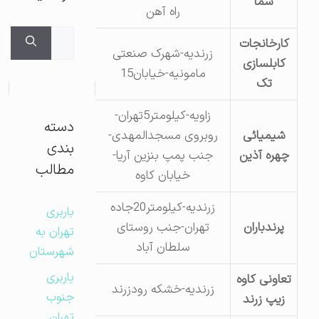
سما
4
راه آهن
جستجوی
کارخانجات
زرندیه-شهرک صنعتی
برای:
کابلسازی
4525327-4و5
مامونیه-خیابان15
تک
زاویه-کیلومتر5تهران-
دسته
شیمیائی
روبروی مسجدالمهدی-
58436665
بندی
چهره آذین
جنب پمپ بنزین آریا-
مطالب
خیابان کاوه
زرندیه-کیلومتر20جاده
باربری
پرندباران
تهران-جنب روستای
22067870
تهران به
سلطان آباد
شهرستان
باربری
تعاونی کاوه
زرندیه-خشکه رودزرند
542229
جنوب
زیپ زرند
تهران