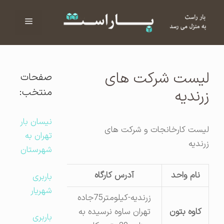
فهرست
ا
لیست شرکت های
صفحات
منتخب:
زرندیه
نیسان بار
لیست کارخانجات و شرکت های
تهران به
زرندیه
شهرستان
نام واحد
آدرس کارگاه
تلفن کارخانه
باربری
شهریار
زرندیه-کیلومتر75جاده
کاوه بتون
تهران ساوه نرسیده به
5263313
باربری