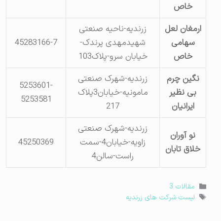
خاص
ارمغان لعل
زرندیه-ناحیه صنعتی
سهامی
شهیدمهدی پرندک-
45283166-7
خاص
خیابان سرو-پلاک103
نگین چرم
زرندیه-شهرک صنعتی
5253601-
بی نظیر
مامونیه-خیابان3پلاک
5253581
ایرانیان
217
زرندیه-شهرک صنعتی
نو آوران
زاویه-خیابان4-سمت
45250369
خلاق تابان
راست-سالن4
دسته‌ها
مقالات 3
برچسب‌ها
لیست شرکت های زرندیه