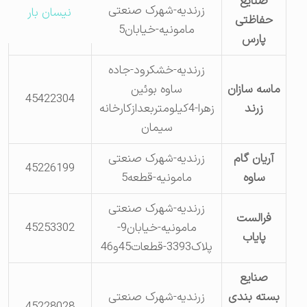
صنایع
زرندیه-شهرک صنعتی
نیسان بار
حفاظتی
45253327
مامونیه-خیابان5
پارس
زرندیه-خشکرود-جاده
ماسه سازان
ساوه بوئین
45422304
زرند
زهرا-4کیلومتربعدازکارخانه
سیمان
آریان گام
زرندیه-شهرک صنعتی
45226199
ساوه
مامونیه-قطعه5
زرندیه-شهرک صنعتی
فرالست
مامونیه-خیابان9-
45253302
پایاب
پلاک3393-قطعات45و46
صنایع
بسته بندی
زرندیه-شهرک صنعتی
45228028