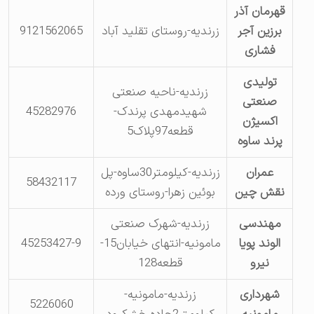
قهرمان آذر
برزین آجر
زرندیه-روستای تقلید آباد
9121562065
فشاری
تولیدی
زرندیه-ناحیه صنعتی
صنعتی
شهیدمهدی پرندک-
45282976
اکسیژن
قطعه97پلاک5‍‍‍
پرند ساوه
عمران
زرندیه-کیلومتر30ساوه-پل
58432117
نقش چین
بوئین زهرا-روستای ورده
مهندسی
زرندیه-شهرک صنعتی
الوند پویا
مامونیه-انتهای خیابان15-
45253427-9
نیرو
قطعه128
شهرداری
زرندیه-مامونیه-
5226060