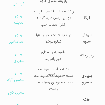
زاویه20متری کاوه
فردیس
زرندیه-جاده قدیم ساوه به
باربری
لیکا
تهران-نرسیده به گردنه
35222155
اندیشه
رنگرز-سمت چپ
سیمان
زرندیه-جاده بوئین زهرا
باربری
ساوه
کیلومتر25
اسلامشهر
مامونیه-روستای
باربری
رابر رایانه
5222696
امیرآبادزرند
شهرری
زرندیه-جاده مامونیه به
باربری
بنیادی
ساوه-حدوداً200مترمانده
45229910
شمس آباد
خسرو
به جاده بوئین زهرا-سمت
راست
باربری کرج
آهک