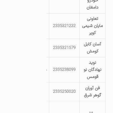
خودرو
راست آخرین کارگاه
دامغان
تعاونی
شهرک صنعتی
مایان شیمی
2335321232
دامغان – بلوار
کویر
صنعت صنعت 7
آسان کابل
2335321579
خیابان کارگر 8
کومش
نوید
نهادگان نو
2335238099
بلوار کارگر خ کارگر2
قومس
فن آوران
2335250020
گوهر شرق
شهرک صنعتی