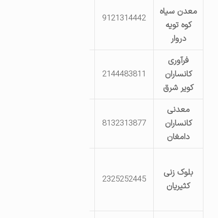
معدن سیاه
دامغان، در جوار
9121314442
کوه تویه
معدن
دروار
فرآوری
کیلومتر 40 جاده
کانساران
2144483811
دامغان به دیباج
کویر شرق
معدنی
کیلومتر 5 جاده
کانساران
8132313877
دامغان به سمنان
دامغان
دامغان کیلومتر
بلوک زنی
15 دامغان به
2325252445
کثیریان
چشمه علی-
روستای آهوانو