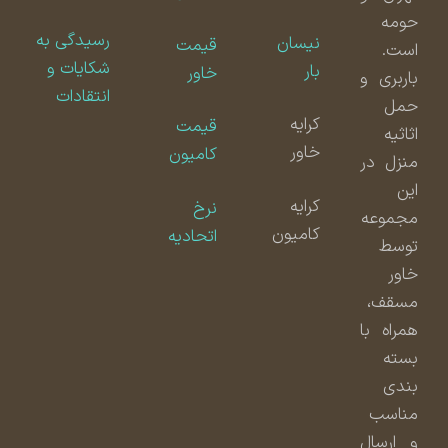
حومه
رسیدگی به
نیسان
قیمت
است.
شکایات و
بار
خاور
باربری و
انتقادات
حمل
کرایه
قیمت
اثاثیه
خاور
کامیون
منزل در
این
کرایه
نرخ
مجموعه
کامیون
اتحادیه
توسط
خاور
مسقف،
همراه با
بسته
بندی
مناسب
و ارسال