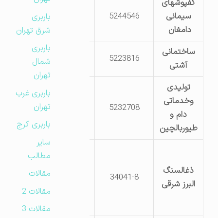
کفپوشهای
دامغان شهرک
سیمانی
5244546
صنعتی دامغان
باربری
دامغان
جنب خوش چین
شرق تهران
باربری
ساختمانی
مهماندوست
5223816
شمال
آشتی
دامغان
تهران
تولیدی
دامغان کیلومتر22
باربری غرب
وخدماتی
جاده دامغان
تهران
5232708
دام و
شاهرود نبش
باربری کرج
طیوربالچین
جاده دولاب
سایر
دامغان
مطالب
مهماندوست
ذغالسنگ
مقالات
34041-8
کیلومتر 20 جاده
البرز شرقی
دامغان شاهرود
مقالات 2
جاده طزره
مقالات 3