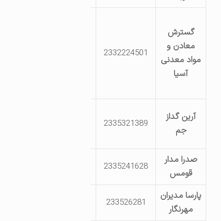
کیلومتر 10 جاده
گسترش
دامغان به سمنان
معادن و
– روبروی کافه
2332224501
مواد معدنی
صحرا-شرکت
آسیا
گسترش معادن و
مواد معدنی آسیا
شهرک صنعتی
آرین گداز
2335321389
دامغان بلوار
جم
پژوهش پژوهش7
صدرا مدار
بلوار پژوهش نبش
2335241628
قومس
کارگر 4
پارسا مدیران
روستای جزن
233526281
مهرنگار
ابتدای بلوار عاشورا