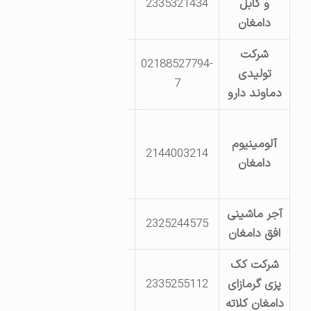
و کابل
2335321434
صنعت8
دامغان
شرکت
02188527794-
بلوارپژوهش نبش
تولیدی
7
پژوهش 10
دماوند دارو
کیلومتر 42 جاده
آلومینیوم
دامغان – نکا
2144003214
دامغان
نرسیده به شهر
دیباج
آجر ماشینی
دامغان کیلومتر 2
2325244575
افق دامغان
جاده طاق
شرکت کک
جاده فرعی
پزی گرمازای
2335255112
کیلومتر3.5جاده
دامغان کلاته
فرعی بطرف غرب