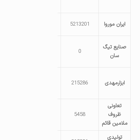
تهران
دامغان شهرک
ایران موروا
5213201
صنعتی دامغان
دامغان کیلومتر
صنایع تیگ
0
10 جاده اصفهان
سان
روستای محمدآباد
دامغان کیلومتر
ابزارمهدی
215286
30 جاده دامغان
سمنان
تعاونی
دامغان شهرک
ظروف
5458
صنعتی دامغان
ملامین قائم
تولیدی
دامغان جاده