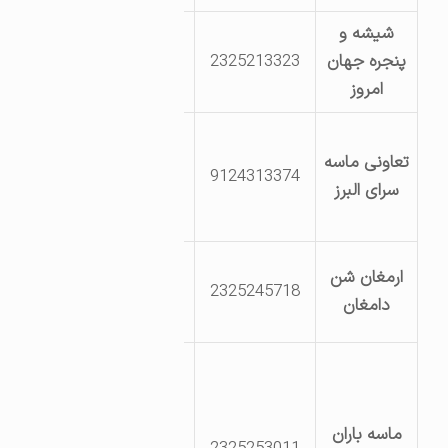
شیشه و
خیابان پژوهش6
پنجره جهان
2325213323
پلا? 404
امروز
شهرستان دامغان
تعاونی ماسه
کیلومتر 6 جاده
9124313374
سرای البرز
چشمه علی-پشت
فشار شکن گاز
کیلومتر 3
ارمغان شن
2325245718
کمربندی جدید
دامغان
دامغان شاهرود
دامغان-بخش 2
مرسوم به نریشم-
بستر رودخانه برم
ماسه باران