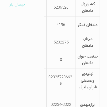
کشاورزان
نیسان بار
5236526
دامغان
دامغان
دامغان کیلومتر 3
دامغان تانکر
4196
جاده شاهرود
میناب
5232275
دامغان
دامغان
صنعت جوان
0
دامغان
دامغان
تولیدی
دامغان کیلومتر
02325723662-
وصنعتی
25 جاده دامغان
5
فنرلول ایران
سمنان
دامغان
ابزارمهدی
02234-3322
کبلومتر30جاده