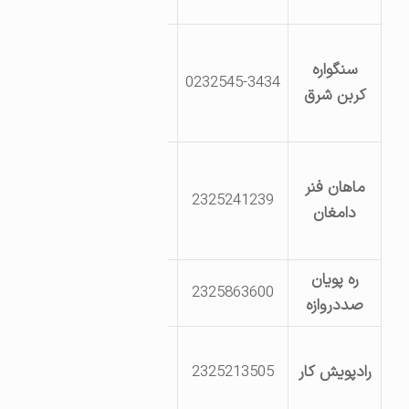
سمنان
دامغان کیلومتر
سنگواره
30 جاده شاهرود
0232545-3434
کربن شرق
شمال روستای
قادرآباد
شهرک صنعتی
ماهان فنر
دامغان
2325241239
دامغان
بلوارپژوهش نبش
پژوهش 4
ره پویان
ناحیه صنعتی
2325863600
صددروازه
صیدآباد
شهرک صنعتی
رادپویش کار
2325213505
دامغان بلوار
صنعت خ صنعت