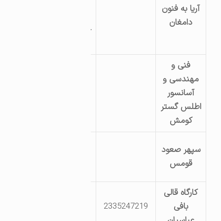
یاسمن شمالی
آریا به فنون
خیابان 4فصل
دامغان
خیابان غنچه واحد
14
فنی و
خیابان
مهندسی و
پاسداران.روبه روی
آسانسور
کانون فرهنگی
اطلس گستر
معراج
کومش
دامغان، میدان 22
سپهر صعود
بهمن ، آسانسور
قومس
سپهر
کارگاه قالی
خیابان پاسداران
بافی
2335247219
پاسداران 9 نبش
عباسیان
فرعی ششم