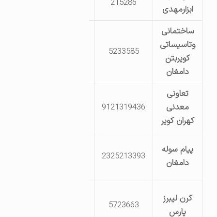
215286
ابزارمهدی
سمنان کیلومتر24
ساختمانی
دامغان شهرک
وتاسیساتی
5233585
صنعتی دامغان خ
کویربتن
پژوهش کارگر5
دامغان
تعاونی
دامغان کیلومتر
معدنی
9121319436
50 جاده جندق
کهران کویر
شهرک صنعتی
پیام سوله
2325213393
دامغان بلوار
دامغان
پژوهش پژوهش 5
دامغان کیلومتر
کرن لیبرز
5723663
30 جاده دامغان
پارس