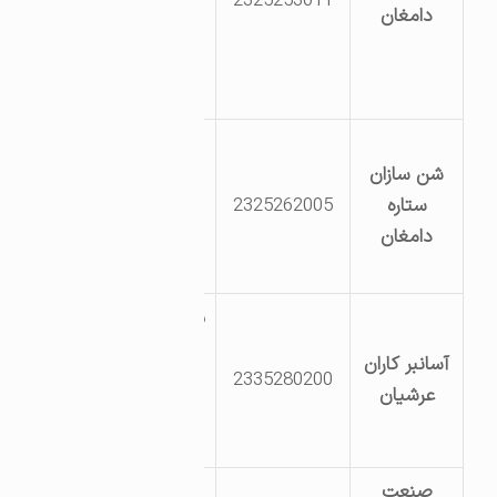
2325253011
بفاصله 2/5
دامغان
کیلومتری شمال
غربی میدان امام
رضا
دامغان شمال
شن سازان
شرق دامغان
ستاره
2325262005
کیلومتر 3 جا ده
دامغان
کمر بندی به
سمت شاهرود
سمنان – دامغان –
کیلومتر 10جاده
آسانبر کاران
2335280200
دامغان به سمنان
عرشیان
– کارخانه آسانبر
کاران عرشیان
صنعت