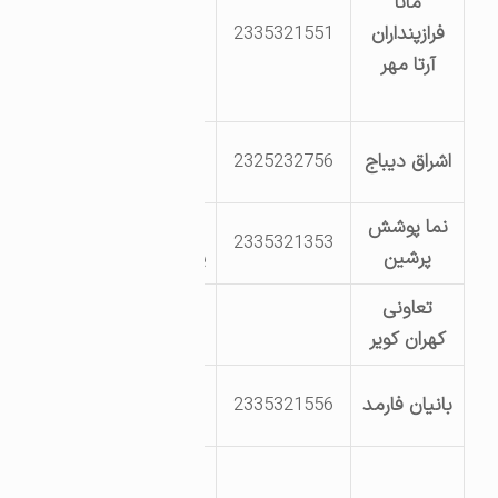
مانا
دامغان-
فرازپنداران
2335321551
بلوارصنعتگران-
آرتا مهر
انتهای خیابان
کارگر هشتم
کیلومتر5جاده
اشراق دیباج
2325232756
دامغان-دیباج
نما پوشش
بلوارپژوهش خ
2335321353
پرشین
پژوهش5قطعه366
تعاونی
دامغان کیلومتر
کهران کویر
52 جاده اصفهان
بلوار پژوهش-
بانیان فارمد
2335321556
پژوهش10
شهرک گلستان