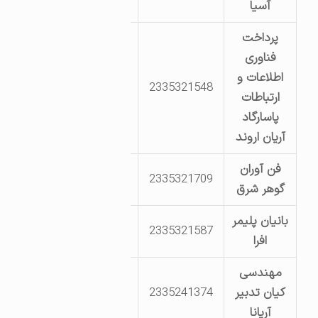
آسیا
پرداخت
فناوری
اطلاعات و
ابتدای خیابان
2335321548
ارتباطات
کارگر9
پاسارگاد
آریان اروند
فن آوران
بلوار پژوهش ،
2335321709
گوهر شرق
کارگر 10
بانیان پلیمر
بلوار پژوهش نبش
2335321587
افرا
پژوهش 8
مهندسی
مجتمع کارگاهی
کیان تدبیر
2335241374
کوچک ، واحد
آریانا
شماره 4 ،