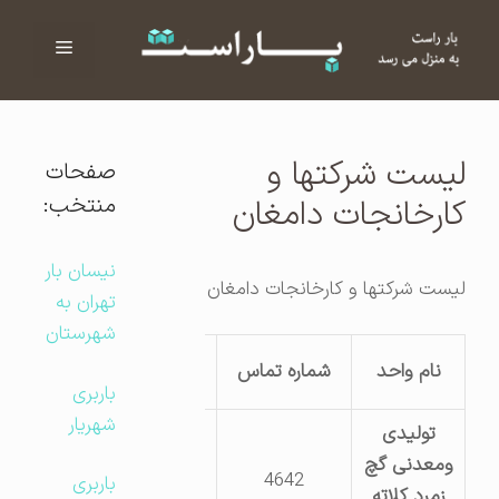
فهرست
ا
لیست شرکتها و
صفحات
منتخب:
کارخانجات دامغان
نیسان بار
لیست شرکتها و کارخانجات دامغان
تهران به
شهرستان
نام واحد
شماره تماس
آدرس
باربری
شهریار
تولیدی
دامغان 2
ومعدنی گچ
کیلومتری شمال
4642
باربری
زمرد کلاته
روستای کلاته