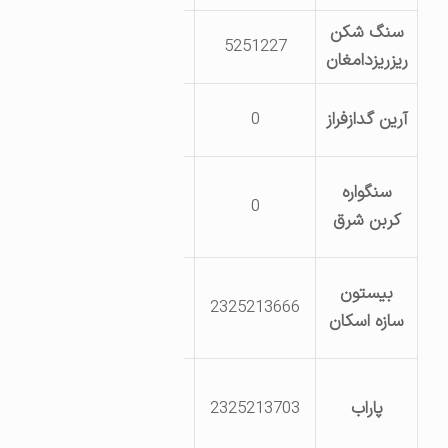
سنگ شکن
دامغان کیلومتر4
5251227
ریزریزدامغان
روستای تویه دروار
شهرک صنعتی
آرین گدازفراز
0
دامغان
دامغان کیلومتر
سنگواره
0
25 جاده شاهرود
کربن شرق
کیلومتر
شهرک صنعتی
بیستون
2325213666
دامغان خ
سازه اسکان
پژوهش7
شهرک صنعتی
پاراب
2325213703
دامغان خ پژوهش
9 شرکت پاراب