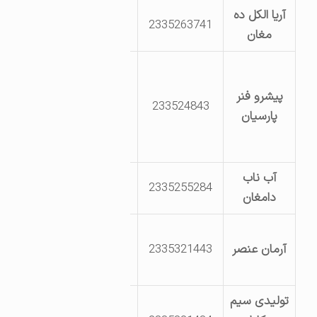
آریا الکل ده
2335263741
خیابان صنعت 2
مغان
شهرک صنعتی
دامغان خیابان
پیشرو فنر
233524843
پژوهش کارگر
پارسیان
چهارم طبقه
همکف پلاک0
آب ناب
بلوار پژوهش
2335255284
دامغان
پژوهش 5
خیابان کارگر
آرمان عنصر
2335321443
خیابان کارگر 8
شماره 507
تولیدی سیم
بلوار صنعت –