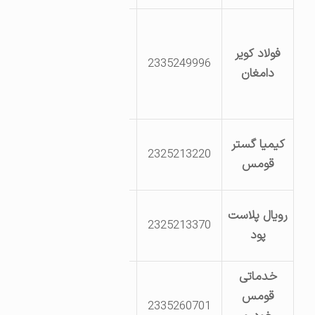
کیلومتر 5 جاده
دامغان به سمنان
فولاد کویر
2335249996
روبروی شهرک
دامغان
صنعتی شرکت
فولاد کویر دامغان
شهرک صنعتی
کیمیا گستر
2325213220
دامغان -بلوار
قومس
پژوهش8
بلوار پژوهش نبش
رویال پلاست
2325213370
پژوهش2 شرکت
پود
رویال پلاست پود
خدماتی
ابتدای جاده
قومس
2335260701
شاهرود- سمت