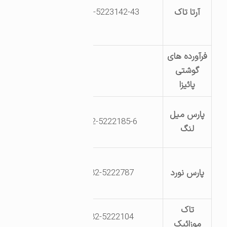
کیلومتر5جاده ت
آرتا تاک
0282-5223142-43
– قزوین- پشت
غذاخوری ایران 
فرآورده های
کیلومتر 6 جا
گوشتی
تاکستان قزوین 
پائیزا
928831 و4590
پارس میل
0282-5222185-6
جاده قزوین – 
لنگ
دصنعت ششم
تاکستان مجتم
پارس نورد
0282-5222787
صنعتی سه راه
تاکستان
تاک
0282-5222104
موزائیک
جاده قزوین