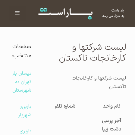
فهرست
ا
لیست شرکتها و
صفحات
منتخب:
کارخانجات تاکستان
نیسان بار
لیست شرکتها و کارخانجات
تهران به
تاکستان
شهرستان
نام واحد
شماره تلفن
آدرس کارگاه
باربری
شهریار
آجر پرسی
دشت زیبا
قزوین – خیرآبا
باربری