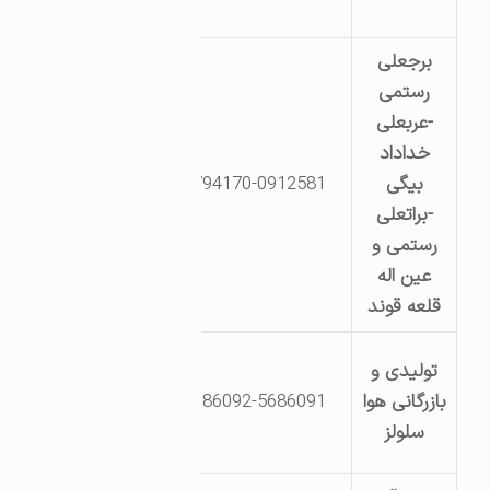
شیرازک
برجعلی
رستمی
-عربعلی
خداداد
کیلومتر 7 جاده
بیگی
0282-5794170-0912581
قزوین- روستای
-براتعلی
سگزناب
رستمی و
عین اله
قلعه قوند
تاکستان- شهر
تولیدی و
صنعتی حیدریه- ب
بازرگانی هوا
0282-5686092-5686091
سلولزی – جنب
سلولز
واحدهای تجار