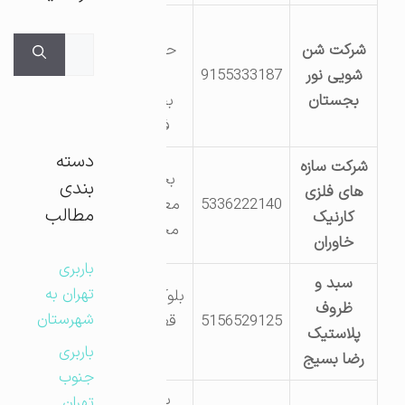
بجستان-
جستجوی
شرکت شن
حاشیه جاده
برای:
شویی نور
9155333187
کمربندی
بجستان
بجستان به
فیض آباد
دسته
شرکت سازه
بجستان- خ
بندی
های فلزی
5336222140
معلم -منطقه
مطالب
کارنیک
مجاز صنعتی
خاوران
باربری
سبد و
تهران به
بلوک شیمیایی
ظروف
شهرستان
5156529125
قطعه شماره
پلاستیک
136
باربری
رضا بسیج
جنوب
بلوک کانی
تهران