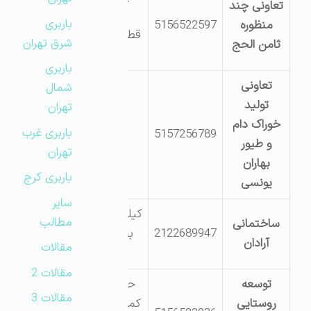
تعاونی چند
غیرفلزی
باربری
منظوره
5156522597
قطعات239b و
شرق تهران
ثامن الحج
240a
باربری
تعاونی
شمال
تولید
تهران
خوراک دام
باربری غرب
5157256789
و طیور
تهران
بهاران
باربری کرج
یونسی
سایر
کیلومتر25جاده
مطالب
ساختمانی
2122689947
بجستان به
آرادان
مقالات
فردوس
مقالات 2
توسعه
حاشیه جاده
مقالات 3
روستایی
کمربندی جنب