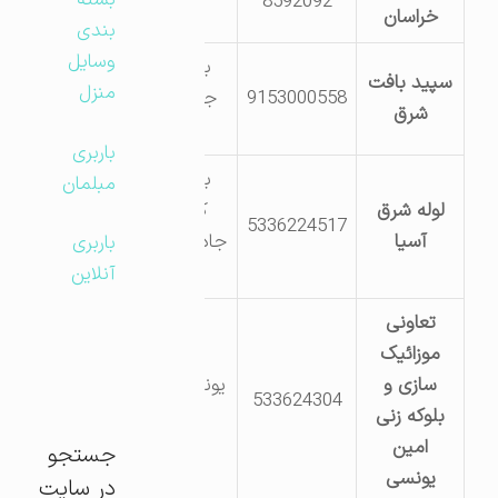
بسته
8592092
خراسان
پ307
بندی
وسایل
بجستان –
سپید بافت
منزل
9153000558
جنب شهرک
شرق
صنعتی
باربری
بجستان –
مبلمان
لوله شرق
کیلومتر 7
5336224517
آسیا
جاده بجستان-
باربری
فردوس
آنلاین
تعاونی
موزائیک
بجستان-
سازی و
یونسی- انتهای
533624304
بلوکه زنی
بلوار امام
امین
رضا(ع)
جستجو
یونسی
در سایت