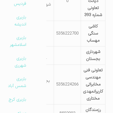
دیانت
0
فردیس
شهرک صنعتی
تعاونی
شماره 393
باربری
اندیشه
کاشی
سنگی
5356222700
بجستان
باربری
مهساب
اسلامشهر
شهرداری
بجستان
باربری
بجستان
-شهرداری
شهرری
تعاونی فنی
مهندسی
باربری
بجستان خ 7
مخابراتی
5356224266
شمس آباد
تیر
کاریرانمهدی
مختاری
باربری کرج
رزمندگان
خ بهار 4