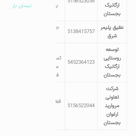
5156523036
ارگانیک
پمپ بنزین
نیسان بار
بجستان
شهرداری
عقیق پلیمر
جنب شهرک
5138415757
شرق
صنعتی
توسعه
حاشیه
روستایی
کمربندی جنب
5452364123
ارگانیک
مرکز معاینه
بجستان
فنی حیدری
شرکت
تعاونی
قطعات 243 و
مروارید
5156522044
244
ارغوان
بجستان