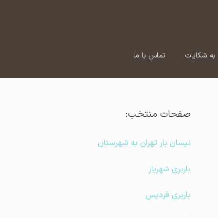
به شکایات
تماس با ما
صفحات منتخب:
نیسان بار تهران به شهرستان
باربری شهریار
باربری فردیس