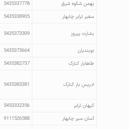
بهمن شکوه شرق
5435337778
سفیر ترابر چابهار
5435338905
بشارت پیروز
5435373309
نوبندیان
5435373664
طاهابار کنارک
5435382737
ادریس بار کنارک
5435383381
کیهان ترابر
5453332356
آسان سیر چابهار
9111526588