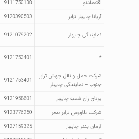
اقتصادنو
9111750138
آریانا چابهار ترابر
9120390503
نمایندگی چابهار
9121079202
9121753401
*
شرکت حمل و نقل جهش ترابر
9121753401
جنوب – نمایندگی چابهار
بوتان ران شعبه چابهار
9121958801
شرکت طاووس ترابر نصر
9123776250
آرمان بندر چابهار
9127159325