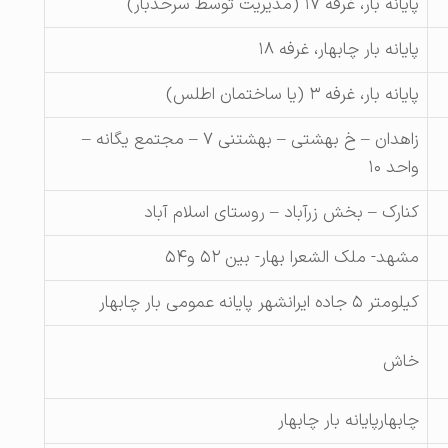
پایانه بار، غرفه ۱۷ (مدیریت توسط سرحدبار)
پایانه بار چابهار، غرفه ۱۸
پایانه بار، غرفه ۳ (یا ساختمان اطلس)
زاهدان – خ بهشتی – بهشتنی ۷ – مجتمع یگانه –
واحد ۱۰
کنارک – بخش زرآباد – روستای اسلام آباد
مشهد- ملک الشعرا بهار- بین ۵۲ و۵۴
کیلومتر ۵ جاده ایرانشهر پایانه عمومی بار چابهار
خاش
چابهارپایانه بار چابهار