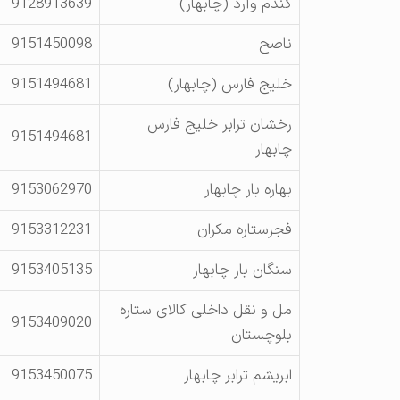
گندم وآرد (چابهار)
9128913639
ناصح
9151450098
خلیج فارس (چابهار)
9151494681
رخشان ترابر خلیج فارس
9151494681
چابهار
بهاره بار چابهار
9153062970
فجرستاره مکران
9153312231
سنگان بار چابهار
9153405135
مل و نقل داخلی کالای ستاره
9153409020
بلوچستان
ابریشم ترابر چابهار
9153450075