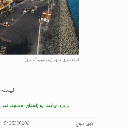
اسکه باربری چابهار (بندر شهید کلانتری)
لیست با
باربری چابهار به زاهدان، مشهد، تهران
کویر بلوچ
5435320000