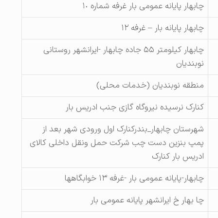
چابهار پایانه عمومی بار غرفه شماره ١٠
چابهار پایانه بار – غرفه ۱۲
چابهار کیلومتر ۵۵ جاده چابهار -ایرانشهر روستانی
نوبندیان
منطقه نوبندیان (خدمات محلی)
کنارک نرسیده نیروگاه گازی جنب ادریس بار
شهرستان چابهار_بندرکنارک اول ورودی شهر بعد از
پمپ بنزین دست چب شرکت حمل ونقل داخلی کالای
ادریس بار کنارک
چابهار-پایانه عمومی بار -غرفه ۱۳ خوابگاهها
چا بهار خ ایرانشهر پایانه عمومی بار