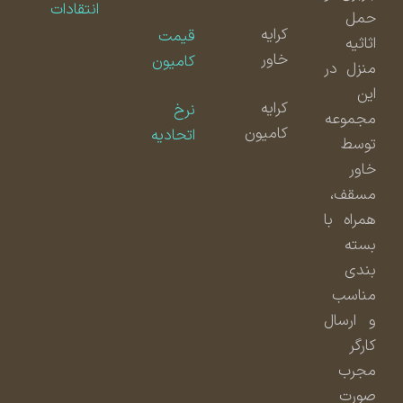
انتقادات
حمل
کرایه
قیمت
اثاثیه
خاور
کامیون
منزل در
این
کرایه
نرخ
مجموعه
کامیون
اتحادیه
توسط
خاور
مسقف،
همراه با
بسته
بندی
مناسب
و ارسال
کارگر
مجرب
صورت