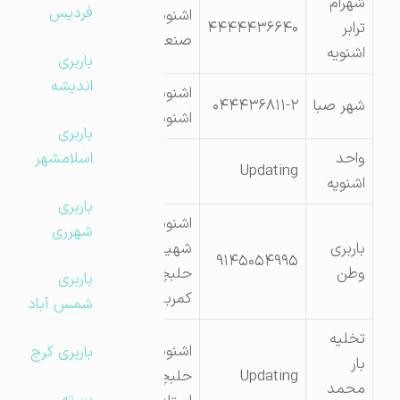
شهرام
فردیس
اشنویه . شهرک
ترابر
۴۴۴۴۴۳۶۶۴۰
صنعتی
اشنویه
باربری
اندیشه
اشنویه-جاده
شهر صبا
۰۴۴۴۳۶۸۱۱-۲
اشنویه به نقده
باربری
واحد
اسلامشهر
Updating
اشنویه
باربری
اشنویه.خ
شهرری
باربری
شهیدبهشتی.فلکه
۹۱۴۵۰۵۴۹۹۵
وطن
حلبچه.نبش
باربری
کمربندی
شمس آباد
تخلیه
اشنویه – میدان
باربری کرج
بار
Updating
حلبچه – بلوار
محمد