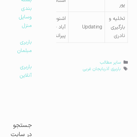
بسته
استاد هژار
پور
بندی
وسایل
تخلیه و
اشنویه – سلیم
منزل
بارگیری
Updating
آباد – بلوار
نادری
پیرانشهر
باربری
مبلمان
دسته‌ها
سایر مطالب
باربری
برچسب‌ها
باربری آذربایجان غربی
آنلاین
جستجو
در سایت