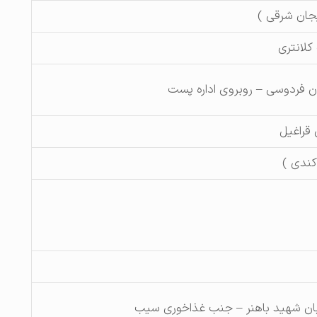
یجان شرقی )
کلانتری
ان فردوسی – روبروی اداره پست
 قراغیل
ندی )
ان شهید باهنر – جنب غذاخوری سیب