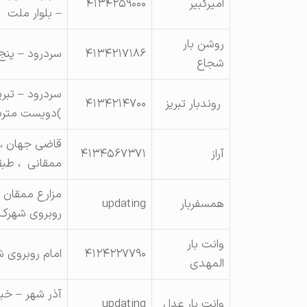
امیرکبیر
۴۱۳۴۲۵۹۰۰۰
– بلوار ملت
روشن بار
۴۱۳۴۲۱۷۱۸۶
سردرود – پنج توتلار 
شجاع
سردرود – تبر
روندبار تبریز
۴۱۳۴۲۱۴۷۰۰
)دویست متربه
قاضی جهان ، 
آراز
۴۱۳۴۵۶۷۳۷۱
ممقانی ، طب
مزارع ممقان –
همسفربار
updating
روبروی شهرک
وانت بار
۴۱۲۴۲۲۷۷۹۰
امام روبروی 
المهدی
آذر شهر – خی
وانت بار عدل
updating