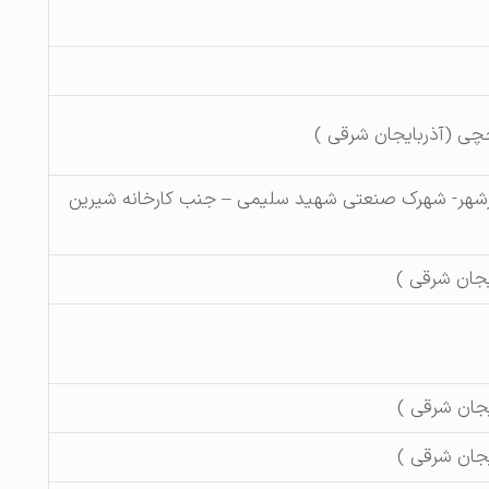
خچی (آذربایجان شرقی )
ذرشهر- شهرک صنعتی شهید سلیمی – جنب کارخانه شیرین
یجان شرقی )
یجان شرقی )
یجان شرقی )