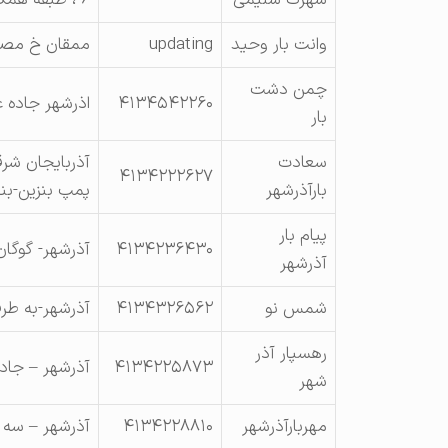
وانت بار وحید
updating
ممقان خ مصه
چمن دشت
۴۱۳۴۵۴۲۲۶۰
اذرشهر جاده 
بار
سعادت
آذربایجان شرق
۴۱۳۴۲۲۲۶۲۷
بارآذرشهر
پمپ بنزین-بن
پیام بار
۴۱۳۴۲۳۶۴۳۰
آذرشهر- گوگان
آذرشهر
شمس نو
۴۱۳۴۳۲۶۵۶۲
آذرشهر-به طرف تبریز-کیل
رهسپار آذر
۴۱۳۴۲۲۵۸۷۳
آذرشهر – جاده
شهر
مهربارآذرشهر
۴۱۳۴۲۲۸۸۱۰
آذرشهر – سه 