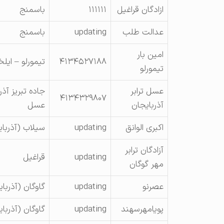
ازادگان قراغیل
۱۱۱۱۱۱
باسمنج
عدالت طلب
updating
باسمنج
امین بار
۴۱۳۴۵۲۷۱۸۸
تیمورلو – ایل
تیمورلو
عسل ترابر
جاده تبریز آ
۴۱۳۴۳۲۹۸۰۷
آذربایجان
عسل
اکبری الوانق
updating
سیلاب (آذربا
آزادگان ترابر
updating
قراغیل
مهر گوگان
عصرنو
updating
گاوگان (آذربا
پویامهرسهند
updating
گاوگان (آذربا