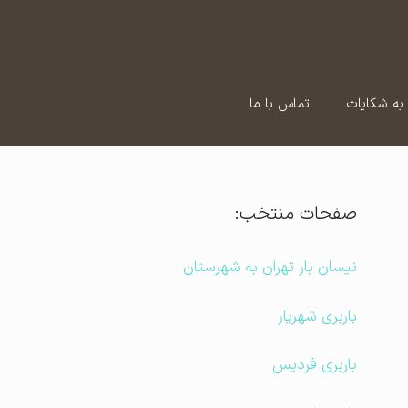
به شکایات
تماس با ما
صفحات منتخب:
نیسان بار تهران به شهرستان
باربری شهریار
باربری فردیس