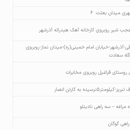
ری میدان بعثت ۶
عجب شیر روبروی کارخانه آهک هیدراته آذرشهر
ی-آذرشهر-خیابان امام خمینی(ره)-میدان نماز-روبروی
گاه سعادت
 روستای قراغیل روبروی مخابرات
ومتر۵نرسیده به کارتن انصار
 مراغه – سه راهی نادینلو
راهی گوگان