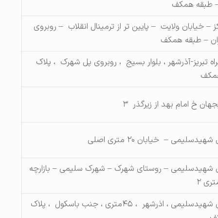
 طبقه همکف
ز – خیابان ولایت – پایین تر از ترمینال انقلاب – روبروی
ران – طبقه همکف
گراه تبریز-آذرشهر ، بلوار بسیج ، روبروی پل شهرک ، پلاک
ان خ امام بهد از زیرگذر ۳
سلیمی – خیابان ۲۰ متری اصلی
شهیدسلیمی – روستای شهرک – شهرک سلیمی – بازارچه
شهرک صنعتی شهیدسلیمی ، اذرشهر ، ۴۵متری ، جنب باسکول ، پلاک