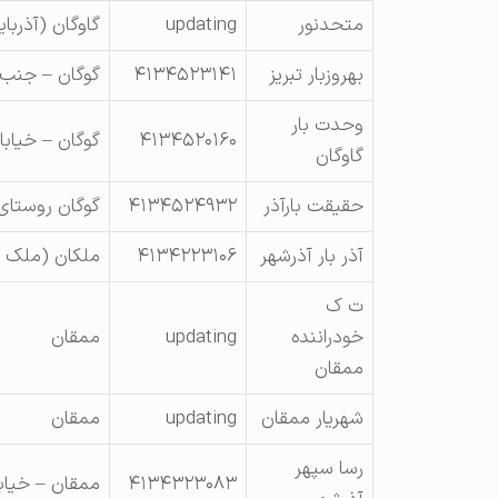
متحدنور
updating
گاوگان (آذربا
بهروزبار تبریز
۴۱۳۴۵۲۳۱۴۱
گوگان – جنب 
وحدت بار
۴۱۳۴۵۲۰۱۶۰
گوگان – خیاب
گاوگان
حقیقت بارآذر
۴۱۳۴۵۲۴۹۳۲
گوگان روستای
آذر بار آذرشهر
۴۱۳۴۲۲۳۱۰۶
ملکان (ملک ک
ت ک
خودراننده
updating
ممقان
ممقان
شهریار ممقان
updating
ممقان
رسا سپهر
۴۱۳۴۳۲۳۰۸۳
ممقان – خیاب