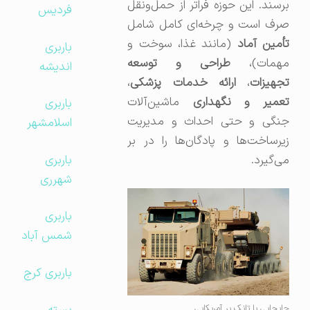
برسند. این حوزه فراتر از حمل‌ونقل
فردیس
صرف است و چرخه‌ای کامل شامل
أمین آماد
(مانند غذا، سوخت و
باربری
همات)،
طراحی و توسعه
اندیشه
جهیزات
،
ارائه خدمات پزشکی
،
عمیر و نگهداری
ماشین‌آلات
باربری
جنگی و حتی احداث و مدیریت
اسلامشهر
زیرساخت‌ها و پادگان‌ها را در بر
باربری
می‌گیرد.
شهرری
باربری
شمس آباد
باربری کرج
جابجایی با تانک بر آمریکایی