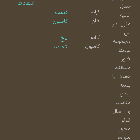
انتقادات
حمل
کرایه
قیمت
اثاثیه
خاور
کامیون
منزل در
این
کرایه
نرخ
مجموعه
کامیون
اتحادیه
توسط
خاور
مسقف،
همراه با
بسته
بندی
مناسب
و ارسال
کارگر
مجرب
صورت