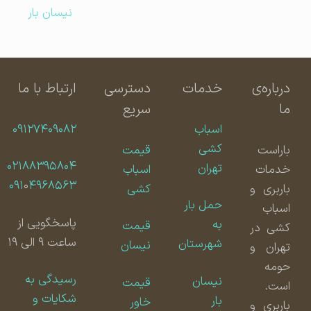
نیسان بار
درباره‌ی
خدمات
دسترسی
ارتباط با ما
ما
سریع
اسباب
۰۹۱۲۷۴۰۹۰۸۲
کشی
باراست
قیمت
۰۲۱۸۸۳۹۵۸۰۴
تهران
خدمات
اسباب
۰۹۱
۰
۴۹۶۸۵۶۳
باربری و
کشی
حمل بار
اسباب
پاسخگویی از
به
قیمت
کشی در
ساعت ۹ الی ۱۹
شهرستان
نیسان
تهران و
حومه
رسیدگی به
نیسان
قیمت
است.
شکایات و
بار
خاور
باربری و