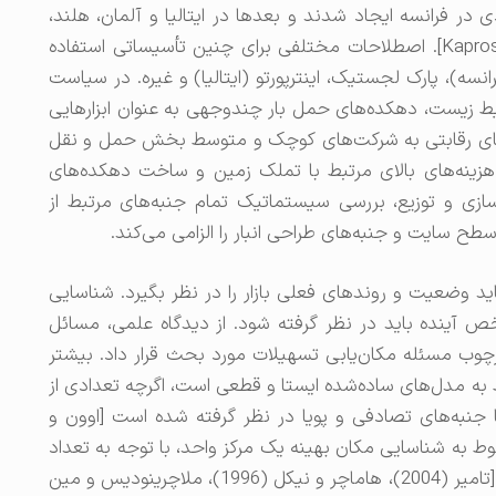
ه‌های حمل بار در اوایل دهه ۶۰ میلادی در فرانسه ایجاد شدند و بعدها در ایتالیا و آلمان، هلند،
بلژیک و بریتانیا نیز ظاهر شدند [Kapros et. al. (2005)]. اصطلاحات مختلفی برای چنین تأسیساتی استفاده
سه)، پارک لجستیک، اینترپورتو (ایتالیا) و غیره. در سیاست
حیط زیست، دهکده‌های حمل بار چندوجهی به عنوان ابزارهایی
ایای رقابتی به شرکت‌های کوچک و متوسط ​​بخش حمل و نقل
ر گرفته می‌شوند [کمیسیون اروپا (1997)]. هزینه‌های بالای مرتبط با تملک زمین و ساخت دهکده‌های
زی و توزیع، بررسی سیستماتیک تمام جنبه‌های مرتبط از
ح سایت و جنبه‌های طراحی انبار را الزامی می‌کند.
د وضعیت و روندهای فعلی بازار را در نظر بگیرد. شناسایی
 آینده باید در نظر گرفته شود. از دیدگاه علمی، مسائل
چوب مسئله مکان‌یابی تسهیلات مورد بحث قرار داد. بیشتر
ه مدل‌های ساده‌شده ایستا و قطعی است، اگرچه تعدادی از
ها جنبه‌های تصادفی و پویا در نظر گرفته شده است [اوون و
هیل مربوط به شناسایی مکان بهینه یک مرکز واحد، با توجه به تعداد
مشخصی از مکان‌های عرضه/تقاضای موجود است [تامیر (2004)، هاماچر و نیکل (1996)، ملاچرینودیس و مین