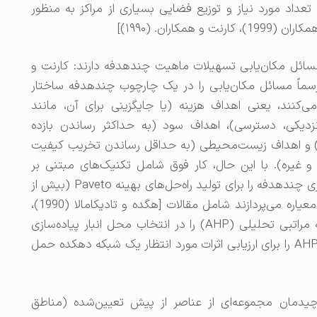
یی تعداد مورد نیاز و توزیع فضایی بسیاری از مراکز به منظور
اران. (۱۹۹۰)]
سائل مکان‌یابی تسهیلات ماهیت چندهدفه دارند: کارنت و
حبه کردند که رسماً مسائل مکان‌یابی را در یک چارچوب چندهدفه ساختار
کنند، یعنی اهداف هزینه (یا جایگزینی برای آن، مانند
زدیکی، دسترسی)، اهداف سود (به حداکثر رساندن بازده
یره) و اهداف زیست‌محیطی (به حداقل رساندن تخریب کیفیت
یره). با این حال، کار فوق شامل تکنیک‌های مبتنی بر
ترجیحات نمی‌شود، بلکه فقط تکنیک‌های بهینه‌سازی چندهدفه را برای تولید راه‌حل‌های بهینه Paveto (بیش از
یک) در بر می‌گیرد. نشریاتی که به روش‌های چندمعیاره می‌پردازند شامل مقالات [هگده و تادیکامالا (1990)،
کورپلا و تومینن (1969)] هستند که روش سلسله مراتبی تحلیلی (AHP) را در انتخاب محل انبار پیاده‌سازی
کرده‌اند و همچنین مقالات کاپروس و همکاران که AHP را برای ارزیابی اثرات مورد انتظار یک شبکه دهکده حمل
یدمان مجموعه‌ای از عناصر از پیش تعیین‌شده (مناطق