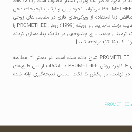
، که در مورد حاضر یک ویژگی بسیار مطلوب است زیرا ما فقط
چند گزینه برای مقایسه داریم. علاوه بر این، روش PROMETHEE می‌تواند نحوه بیان و ترکیب ترجیحات ذهن
اقض (با استفاده از ویژگی‌های فازی در مقایسه‌های زوجی
همراه با آستانه‌های ترجیح و بی‌تفاوتی) به دقت تقریب بزند. ماچاریس و وربکه (1999) روش PROMETHEE را
 یک ترمینال جدید بارج چندوجهی در بلژیک پیاده‌سازی کردند
ساختار مقاله به شرح زیر است: در بخش ۲ روش PROMETHEE شرح داده شده است. در بخش ۳ مطالعه
موردی خاص به تفصیل ارائه شده است. در بخش ۴ کاربرد روش PROMETHEE در انتخاب از بین طرح‌های
جایگزین دهکده حمل بار شرح داده شده است و در نهایت، در بخش ۵ نکات اساسی نتیجه‌گیری ارائه شده
P