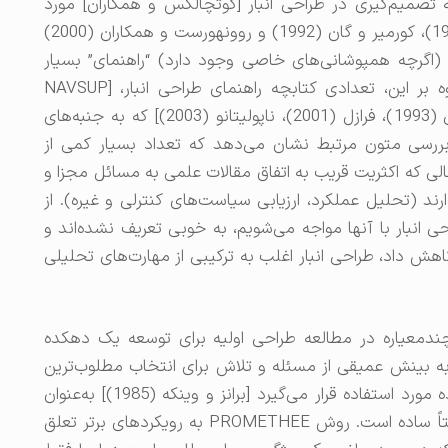
ی کمک به تصمیم‌گیری در طراحی انبار [گوتچالکس و همکاران] مورد
بحث قرار می‌دهند. بررسی‌های آشایر و گلدرز (1985)، کورمیر و گان (1992) و روونهورست و همکاران (2000)
، 64 و 127 مرجع هستند (اگرچه همپوشانی‌های خاصی وجود دارد) “راهنمای” بسیار
مفیدی در مورد این موضوع ارائه می‌دهند. علاوه بر این، تعدادی کتابچه راهنمای طراحی انبار، [NAVSUP
(1985)، بولتن (1997)، هارمون (1993)، مولکاهی (1993)، فرازل (2001)، ناپولیتانو (2003)] که به جنبه‌های
 بررسی متون مرتبط نشان می‌دهد که تعداد بسیار کمی از
حالی که اکثریت قریب به اتفاق مقالات علمی به مسائل مجزا و
رند (تحلیل عملکرد، ارزیابی سیاست‌های کنترلی و غیره). از
 انبار با آنها مواجه می‌شویم، به خوبی تعریف نشده‌اند و
کاهش داد، طراحی انبار اغلب به ترکیبی از مهارت‌های تحلیلی
چندمعیاره در مطالعه طراحی اولیه برای توسعه یک دهکده
 بینش عمیقی از مسئله و تلاش برای انتخاب مطلوب‌ترین
طرح است. روش PROMETHEE که به‌طور گسترده مورد استفاده قرار می‌گیرد [برانز و وینکه (1985)] به‌عنوان
یک رویکرد چندمعیاره انتخاب شد، زیرا روشی نسبتاً ساده است. روش PROMETHEE به رویکردهای برتر تعلق