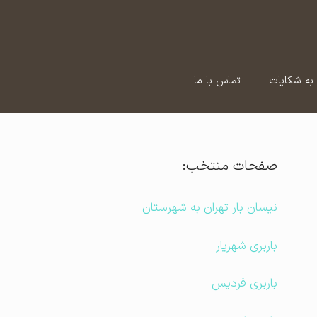
به شکایات
تماس با ما
صفحات منتخب:
نیسان بار تهران به شهرستان
باربری شهریار
باربری فردیس