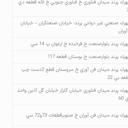
رك پرند ميدان فناوري خ فناوري جنوبي خ لاله قطعه دي
رك صنعتي غير دولتي پرند- خيابان صنعتگران – خيابان
آوران
رك پرند بلوارصنعت خ فرخنده خ ارغوان پ 14 سي
رك پرند بلوارصنعت خ بوستان قطعه 17آ
شهرك پرند ميدان فن آوري خ سروستان قطع 2دست چپ
عه بي 22
رك پرند ميدان فناوري خيابان گلزار خيابان گل آذين واحد
60
رك پرند ميدان فن آوران خ صنوبرقطعات 73و72 سي