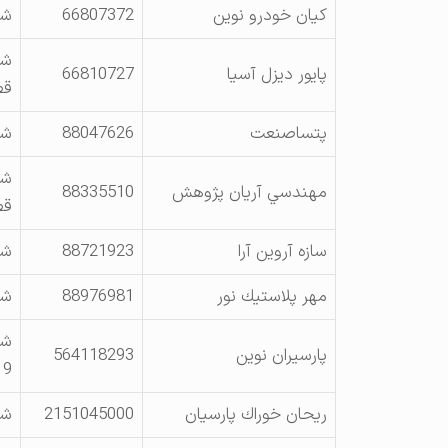
كيان خودرو نوين
66807372
شه
شه
پايور ديزل آسيا
66810727
قطع
پتساصنعت
88047626
شه
مهندسي آريان پژوهش
88335510
قطع
سازه آروين آرا
88721923
شه
مهر پلاستيك نور
88976981
شه
شه
پارسيران نوين
564118293
9 بي
ريحان خوراك پارسيان
2151045000
شهر