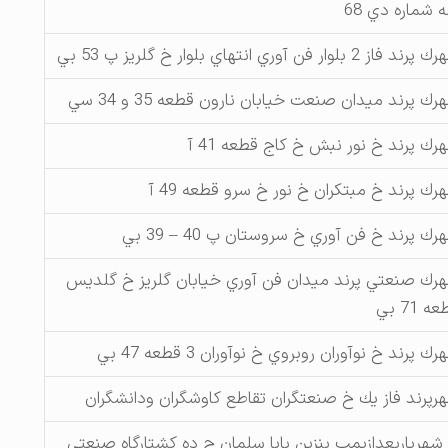
له شماره دي 68
ند فاز 2 بلوار فن آوري انتهاي بلوار خ گلريز پ 53 بي
رك پرند ميدان صنعت خيابان نارون قطعه 35 و 34 سي
رك پرند خ نور نبش خ كاج قطعه 41 آ
رك پرند خ مبتكران خ نور خ سرو قطعه 49 آ
رك پرند خ فن آوري خ سروستان پ 40 – 39 بي
رك صنعتي پرند ميدان فن آوري خيابان گلريز خ گلديس
ه 71 بي
ك پرند خ نوآوران روبروي خ نوآوران 3 قطعه 47 بي
رپرند فاز يك خ صنعتگران تقاطع كاوشگران ودانشگران
شهرياربعدازپمپ بنزين بابا سلمان ج ده كشتارگاه صنعتي