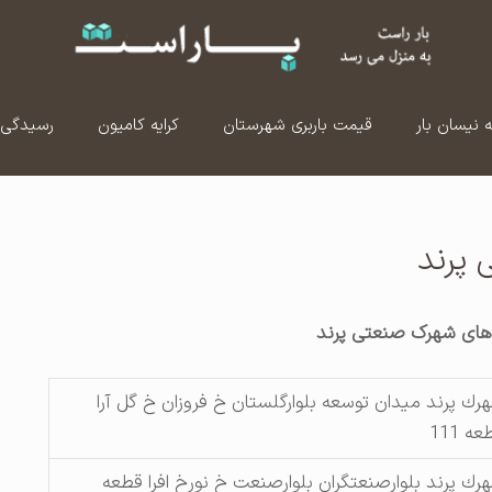
ه نیسان بار
قیمت باربری شهرستان
کرایه کامیون
رسیدگی 
پرند
های شهرک صنعتی پرند
رك پرند ميدان توسعه بلوارگلستان خ فروزان خ گل آرا
ه 111
رك پرند بلوارصنعتگران بلوارصنعت خ نورخ افرا قطعه