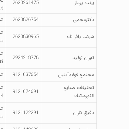
پرنده پرداز
2623261475
پر
دكترعجمي
2623826754
شه
شه
شركت بافر تك
2623830965
بلو
شه
تهران توليد
2924218778
گلب
مجتمع فولادآبتين
9121037654
شه
تحقيقات صنايع
شه
9121074691
انفورماتيك
44 د
شه
دقيق كاران
9121122291
بل