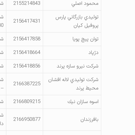
محمود اصلي
2155214843
شه
توليدي بازرگاني پارس
2156417431
پروفيل كيان
A30، 
توان پيچ پويا
2156417858
شه
دژپاد
2156418664
شهر
شركت نيرو سازه پرند
2156418856
شه
شركت توليدي لاله افشان
2166387225
محيط پرند
– 
اسوه سازان نيك
2166809215
شه
شه
بافرزندان
2166950877
دا