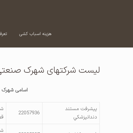
رش
ه
حتوا
هزینه اسباب کشی
تعرف
لیست شرکتهای شهرک صنعتی 
اسامی شهرک 
پيشرفت مستند
شه
22057936
دندانپزشكي
قطع
شه