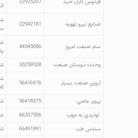
فردوس كاران اميد
22925207
3سمت راست
شه
صنايع نيرو تهويه
22942181
سم
شه
سام صنعت امروز
44545086
پلاك 116
وحدت دوستان صنعت
55259528
شه
شه
آروين صنعت بسپار
56416976
160
پرويز عاصي
56418375
شه
توليدي به چوب
66207506
شه
سندس طب
66491991
شهر