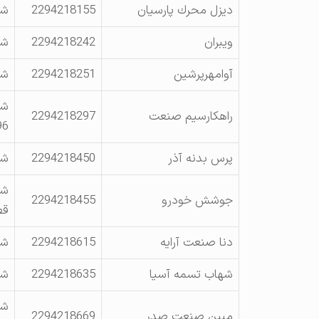
ديزل محرك پارسيان
2294218155
شه
ويبران
2294218242
شه
آوامهرپرشين
2294218251
شه
شه
راهكارسيم صنعت
2294218297
96د
پرس بدنه آذر
2294218450
شهر
شه
جوشش خودرو
2294218455
قط
دنا صنعت آرايه
2294218615
شه
شهاب تسمه آسيا
2294218635
شه
شه
مبين صنعت صدر
2294218669