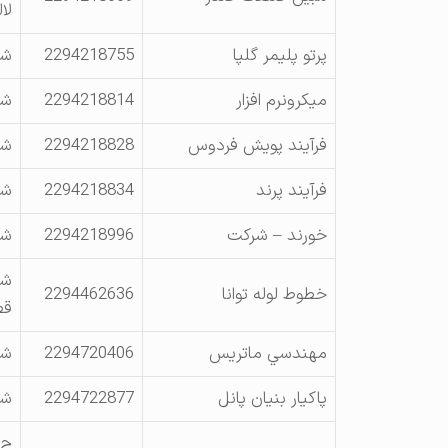
لا
پرتو پليمر گلپا
2294218755
شهرك پر
ميكرونرم افزار
2294218814
شه
فرآيند پويش فردوس
2294218828
شه
فرآيند پرند
2294218834
شه
خورند – شركت
2294218996
شه
شه
خطوط لوله توانا
2294462636
قطع
مهندسي ماتريس
2294720406
شهر
پاكيار بنيان پانل
2294722877
شه
ج 