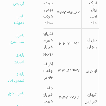
ایپک
تبریز خیابان ۲۲
فردیس
یول
بهمن روبه روی
۴۱۳۴۳۹۳۰۸۲
باربری
امید
شرکت نفت مجتمع
اندیشه
جلفا
ستاره باران طبقه ۷
آذربایجان شرقی،
باربری
یول آی
شهرستان جلفا،
اسلامشهر
۴۱۴۲۰۲۲۴۲۱
زنجان
خیابان اسلام،
روبروی مدرسه ارس
باربری
شهرری
آذربایجان شرقی-
ایران پر
۴۱۴۲۰۲۲۴۷۷
جلفا خیابان تیمسار
باربری
فلاحی
شمس آباد
جلفا . امام خمینی
باربری کرج
کیهان
خیابان گمرگ کوچه
۴۱۴۲۰۲۴۸۰۱
تیر ارس
شهاب سحر پلاک