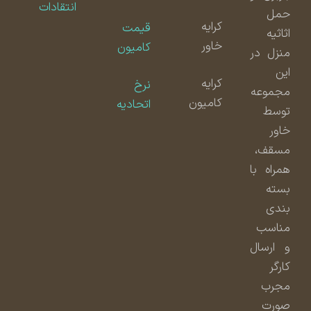
انتقادات
حمل
کرایه
قیمت
اثاثیه
خاور
کامیون
منزل در
این
کرایه
نرخ
مجموعه
کامیون
اتحادیه
توسط
خاور
مسقف،
همراه با
بسته
بندی
مناسب
و ارسال
کارگر
مجرب
صورت