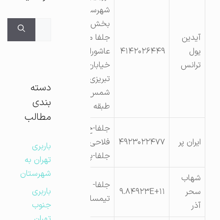
شهرستان جلفا
بخش مرکزی شهر
جستجوی
آیدین
جلفا محله فلکه
برای:
یول
۴۱۴۲۰۲۶۴۴۹
عاشورا میدان عاشورا
ترانس
خیابان شمس
تبریزی پلاک ۰پاساژ
دسته
شمس واحد ۱۹
بندی
طبقه همکف
مطالب
جلفا-خ تیمسار
ایران پر
۴۹۲۳۰۲۲۴۷۷
فلاحی – جنب گمرک
باربری
جلفا-پلاک ۴۶
تهران به
شهرستان
شهاب
جلفا- خ شهید
باربری
سحر
۹.۸۴۹۲۳E+۱۱
تیمسار فلاحی پ۲۰
جنوب
آذر
تهران