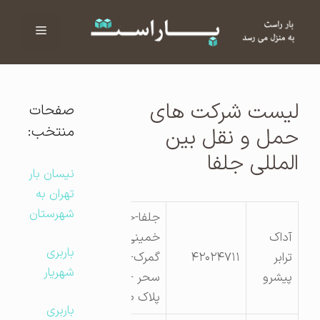
فهرست
ا
لیست شرکت های
صفحات
منتخب:
حمل و نقل بین
المللی جلفا
نیسان بار
تهران به
شهرستان
جلفا-خیابان امام
آداک
خمینی -خیابان
باربری
ترابر
۴۲۰۲۴۷۱۱
گمرک-کوچه شهاب
شهریار
پیشرو
سحر -طبقه یک-
پلاک صفر
باربری