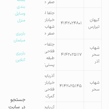
بسته
صفر طبقه اول
بندی
جلفا امام خمینی
وسایل
کیهان
خیابان گمرک کوچه
منزل
۴۱۴۲۰۲۴۸۰۱
تیرارس
شهاب سحر پلاک
باربری
صفر ط اول
مبلمان
جلفا-خیابان تیمسار
شهاب
فلاحی- پلاک ۲۰-
باربری
سحر
۴۱۴۲۰۲۵۱۱۷
طبقه همکف-کد
آنلاین
آذر
پستی۵۴۴۱۷۳۴۱۷۳
آذربایجانشرقی-جلفا-
شهاب
خیابان تیمسار
۴۱۴۲۰۲۵۱۴۵
سحر
فلاحی-درب خروج
گمرک پلاک ۲۰
جستجو
در سایت
آزربایجانشرقی