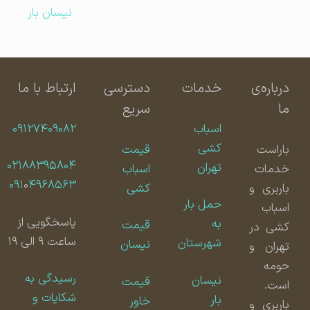
نیسان بار
درباره‌ی
خدمات
دسترسی
ارتباط با ما
ما
سریع
اسباب
۰۹۱۲۷۴۰۹۰۸۲
کشی
باراست
قیمت
۰۲۱۸۸۳۹۵۸۰۴
تهران
خدمات
اسباب
۰۹۱
۰
۴۹۶۸۵۶۳
باربری و
کشی
حمل بار
اسباب
پاسخگویی از
به
قیمت
کشی در
ساعت ۹ الی ۱۹
شهرستان
نیسان
تهران و
حومه
رسیدگی به
نیسان
قیمت
است.
شکایات و
بار
خاور
باربری و