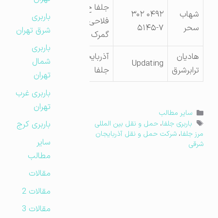
جلفا خ تیمسار
شهاب
۰۴۹۲ ۳۰۲
باربری
فلاحی درب خروج
سحر
۵۱۴۵-۷
شرق تهران
گمرک پلاک ۲۰
باربری
هادیان
آذربایجان شرقی،
شمال
Updating
ترابرشرق
جلفا
تهران
باربری غرب
تهران
دسته‌ها
سایر مطالب
برچسب‌ها
باربری کرج
باربری جلفا
،
حمل و نقل بین المللی
مرز جلفا
،
شرکت حمل و نقل آذربایجان
سایر
شرقی
مطالب
مقالات
مقالات 2
مقالات 3