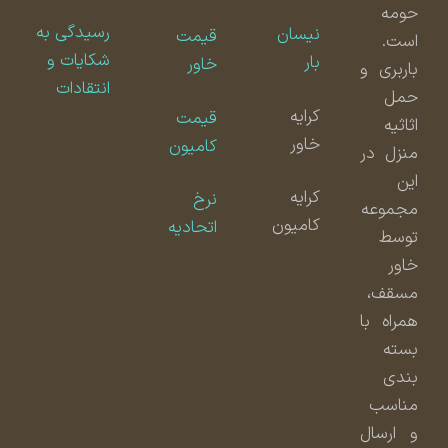
حومه
رسیدگی به
نیسان
قیمت
است.
شکایات و
بار
خاور
باربری و
انتقادات
حمل
کرایه
قیمت
اثاثیه
خاور
کامیون
منزل در
این
کرایه
نرخ
مجموعه
کامیون
اتحادیه
توسط
خاور
مسقف،
همراه با
بسته
بندی
مناسب
و ارسال