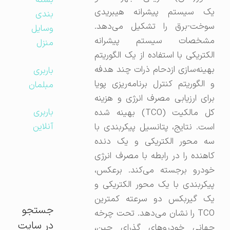
بسته
یک سیستم پیشرانه هیبریدی
بندی
سوخت-برق را تشکیل می‌دهد.
وسایل
مشخصات سیستم پیشرانه
منزل
الکتریکی با استفاده از یک الگوریتم
بهینه‌سازی ازدحام ذرات چند هدفه
باربری
و الگوریتم کنترل برنامه‌ریزی پویا
مبلمان
برای ارزیابی مصرف انرژی و هزینه
باربری
کل مالکیت (TCO) بهینه شده
آنلاین
است. نتایج، پتانسیل پیکربندی با
سه محور الکتریکی و یک دنده
کاهنده را در رابطه با مصرف انرژی
خودرو برجسته می‌کند. برعکس،
پیکربندی با یک محور الکتریکی و
یک گیربکس دو سرعته کمترین
جستجو
TCO را نشان می‌دهد. تحت چرخه
در سایت
جهانی خودروهای گذرای چین،