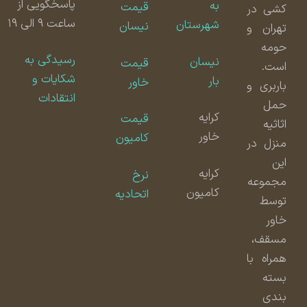
پاسخگویی از
به
قیمت
کشی در
ساعت ۹ الی ۱۹
شهرستان
نیسان
تهران و
حومه
رسیدگی به
نیسان
قیمت
است.
شکایات و
بار
خاور
باربری و
انتقادات
حمل
کرایه
قیمت
اثاثیه
خاور
کامیون
منزل در
این
کرایه
نرخ
مجموعه
کامیون
اتحادیه
توسط
خاور
مسقف،
همراه با
بسته
بندی