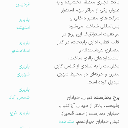
بافت تجاری منطقه بخشیده و به
فردیس
عنوان یکی از مراکز مهم استقرار
شرکت‌های معتبر داخلی و
باربری
بین‌المللی شناخته می‌شود.
اندیشه
موقعیت استراتژیک این برج در
قلب قطب اداری پایتخت، در کنار
باربری
معماری هوشمندانه و
اسلامشهر
استانداردهای بالای ساخت،
باربری
بخارست را به نمادی از کلاس کاری
شهرری
مدرن و حرفه‌ای در محیط شهری
تبدیل کرده است.
باربری
شمس آباد
برج بخارست:
تهران، خیابان
ولیعصر، بالاتر از میدان آرژانتین،
باربری کرج
خیابان بخارست (احمد قصیر)،
نبش خیابان چهاردهم.
مشاهده