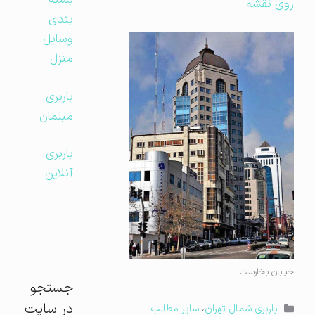
بسته
روی نقشه
بندی
وسایل
منزل
باربری
مبلمان
باربری
آنلاین
خیابان بخارست
جستجو
در سایت
دسته‌ها
باربری شمال تهران
،
سایر مطالب