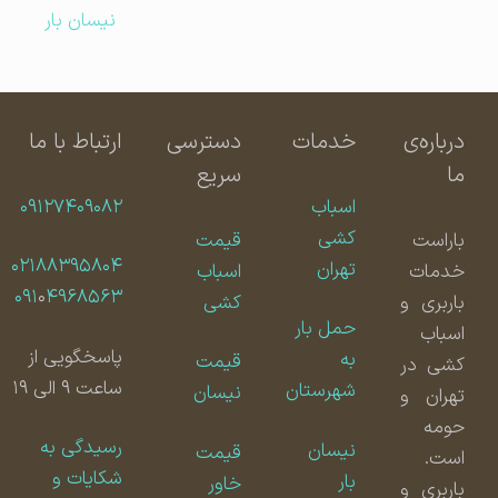
نیسان بار
درباره‌ی
خدمات
دسترسی
ارتباط با ما
ما
سریع
اسباب
۰۹۱۲۷۴۰۹۰۸۲
کشی
باراست
قیمت
۰۲۱۸۸۳۹۵۸۰۴
تهران
خدمات
اسباب
۰۹۱
۰
۴۹۶۸۵۶۳
باربری و
کشی
حمل بار
اسباب
پاسخگویی از
به
قیمت
کشی در
ساعت ۹ الی ۱۹
شهرستان
نیسان
تهران و
حومه
رسیدگی به
نیسان
قیمت
است.
شکایات و
بار
خاور
باربری و