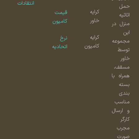
انتقادات
حمل
کرایه
قیمت
اثاثیه
خاور
کامیون
منزل در
این
کرایه
نرخ
مجموعه
کامیون
اتحادیه
توسط
خاور
مسقف،
همراه با
بسته
بندی
مناسب
و ارسال
کارگر
مجرب
صورت