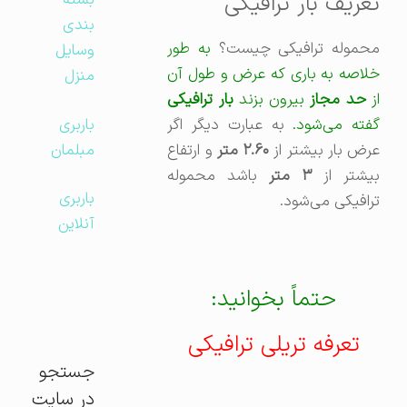
تعریف بار ترافیکی
بسته
بندی
حموله ترافیکی چیست؟
به طور
وسایل
خلاصه به باری که عرض و طول آن
منزل
از
حد مجاز
بیرون بزند
بار ترافیکی
باربری
گفته می‌شود.
به عبارت دیگر اگر
مبلمان
رض بار بیشتر از
۲.۶۰ متر
و ارتفاع
یشتر از
۳ متر
باشد محموله
باربری
ترافیکی می‌شود.
آنلاین
حتماً بخوانید:
تعرفه تریلی ترافیکی
جستجو
در سایت