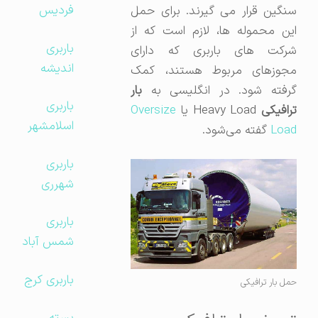
فردیس
سنگین قرار می گیرند. برای حمل
این محموله ها، لازم است که از
باربری
شرکت های باربری که دارای
اندیشه
مجوزهای مربوط هستند، کمک
رفته شود. در انگلیسی به
بار
باربری
رافیکی
Heavy Load یا
Oversize
اسلامشهر
Load
گفته می‌شود.
باربری
شهرری
باربری
شمس آباد
باربری کرج
حمل بار ترافیکی