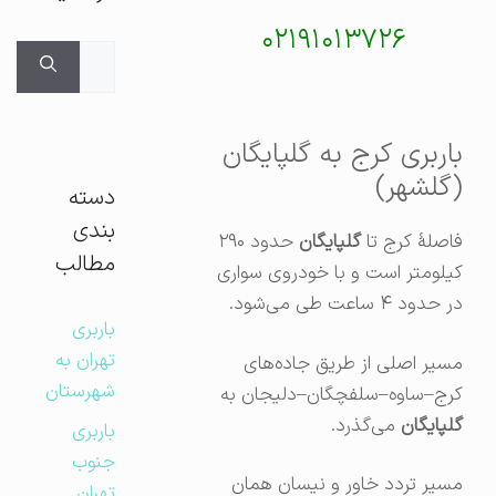
۰۲۱۹۱۰۱۳۷۲۶
جستجوی
برای:
باربری کرج به گلپایگان
(گلشهر)
دسته
بندی
فاصلهٔ کرج تا
گلپایگان
حدود ۲۹۰
مطالب
کیلومتر است و با خودروی سواری
در حدود ۴ ساعت طی می‌شود.
باربری
تهران به
مسیر اصلی از طریق جاده‌های
شهرستان
کرج–ساوه–سلفچگان–دلیجان به
گلپایگان
می‌گذرد.
باربری
جنوب
مسیر تردد خاور و نیسان همان
تهران