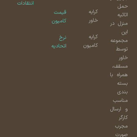
انتقادات
حمل
کرایه
قیمت
اثاثیه
خاور
کامیون
منزل در
این
کرایه
نرخ
مجموعه
کامیون
اتحادیه
توسط
خاور
مسقف،
همراه با
بسته
بندی
مناسب
و ارسال
کارگر
مجرب
صورت