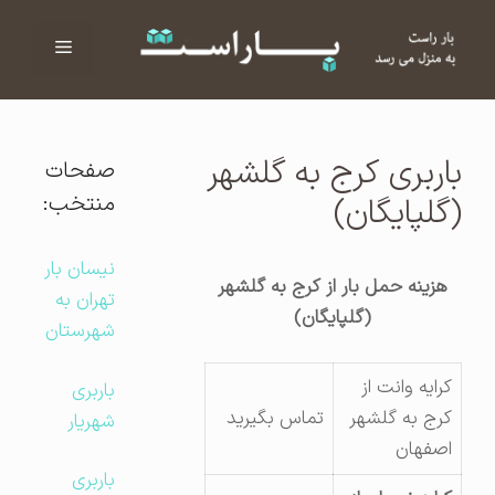
فهرست
ا
باربری کرج به گلشهر
صفحات
منتخب:
(گلپایگان)
نیسان بار
هزینه حمل بار از کرج به گلشهر
تهران به
(گلپایگان)
شهرستان
کرایه وانت از
باربری
کرج به گلشهر
تماس بگیرید
شهریار
اصفهان
باربری