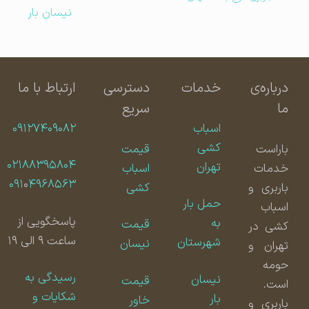
نیسان بار
درباره‌ی
خدمات
دسترسی
ارتباط با ما
ما
سریع
اسباب
۰۹۱۲۷۴۰۹۰۸۲
کشی
باراست
قیمت
۰۲۱۸۸۳۹۵۸۰۴
تهران
خدمات
اسباب
۰۹۱
۰
۴۹۶۸۵۶۳
باربری و
کشی
حمل بار
اسباب
پاسخگویی از
به
قیمت
کشی در
ساعت ۹ الی ۱۹
شهرستان
نیسان
تهران و
حومه
رسیدگی به
نیسان
قیمت
است.
شکایات و
بار
خاور
باربری و