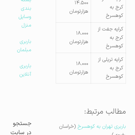
بسته
۱۴.۵۰۰
کرج به
بندی
هزارتومان
کوهسرخ
وسایل
منزل
کرایه جفت از
۱۸.۰۰۰
کرج به
باربری
هزارتومان
کوهسرخ
مبلمان
کرایه تریلی از
۱۸.۰۰۰
باربری
کرج به
هزارتومان
آنلاین
کوهسرخ
مطالب مرتبط:
جستجو
باربری تهران به کوهسرخ
(خراسان
در سایت
رضوی)