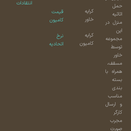
انتقادات
حمل
کرایه
قیمت
اثاثیه
خاور
کامیون
منزل در
این
کرایه
نرخ
مجموعه
کامیون
اتحادیه
توسط
خاور
مسقف،
همراه با
بسته
بندی
مناسب
و ارسال
کارگر
مجرب
صورت