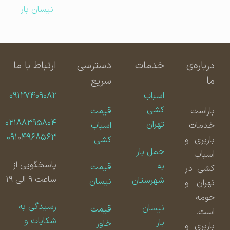
نیسان بار
درباره‌ی
خدمات
دسترسی
ارتباط با ما
ما
سریع
اسباب
۰۹۱۲۷۴۰۹۰۸۲
کشی
باراست
قیمت
۰۲۱۸۸۳۹۵۸۰۴
تهران
خدمات
اسباب
۰۹۱
۰
۴۹۶۸۵۶۳
باربری و
کشی
حمل بار
اسباب
پاسخگویی از
به
قیمت
کشی در
ساعت ۹ الی ۱۹
شهرستان
نیسان
تهران و
حومه
رسیدگی به
نیسان
قیمت
است.
شکایات و
بار
خاور
باربری و