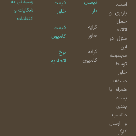
رسیدگی به
نیسان
قیمت
است.
شکایات و
بار
خاور
باربری و
انتقادات
حمل
کرایه
قیمت
اثاثیه
خاور
کامیون
منزل در
این
کرایه
نرخ
مجموعه
کامیون
اتحادیه
توسط
خاور
مسقف،
همراه با
بسته
بندی
مناسب
و ارسال
کارگر