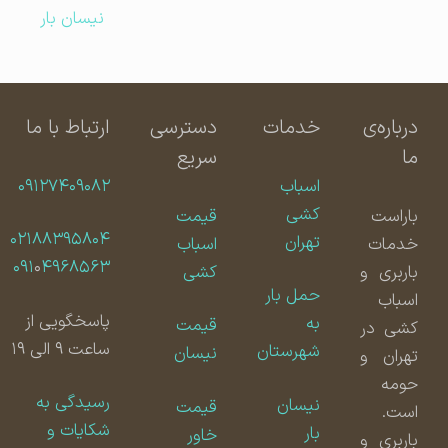
نیسان بار
درباره‌ی
خدمات
دسترسی
ارتباط با ما
ما
سریع
اسباب
۰۹۱۲۷۴۰۹۰۸۲
کشی
باراست
قیمت
۰۲۱۸۸۳۹۵۸۰۴
تهران
خدمات
اسباب
۰۹۱
۰
۴۹۶۸۵۶۳
باربری و
کشی
حمل بار
اسباب
پاسخگویی از
به
قیمت
کشی در
ساعت ۹ الی ۱۹
شهرستان
نیسان
تهران و
حومه
رسیدگی به
نیسان
قیمت
است.
شکایات و
بار
خاور
باربری و