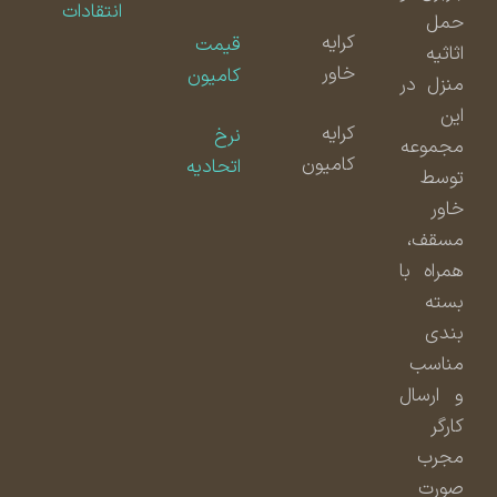
انتقادات
حمل
کرایه
قیمت
اثاثیه
خاور
کامیون
منزل در
این
کرایه
نرخ
مجموعه
کامیون
اتحادیه
توسط
خاور
مسقف،
همراه با
بسته
بندی
مناسب
و ارسال
کارگر
مجرب
صورت