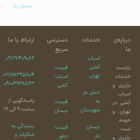
نیسان بار
درباره‌ی
خدمات
دسترسی
ارتباط با ما
ما
سریع
اسباب
۰۹۱۲۷۴۰۹۰۸۲
کشی
باراست
قیمت
۰۲۱۸۸۳۹۵۸۰۴
تهران
خدمات
اسباب
۰۹۱
۰
۴۹۶۸۵۶۳
باربری و
کشی
حمل بار
اسباب
پاسخگویی از
به
قیمت
کشی در
ساعت ۹ الی ۱۹
شهرستان
نیسان
تهران و
حومه
رسیدگی به
نیسان
قیمت
است.
شکایات و
بار
خاور
باربری و