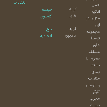
انتقادات
حمل
کرایه
قیمت
اثاثیه
خاور
کامیون
منزل در
این
کرایه
نرخ
مجموعه
کامیون
اتحادیه
توسط
خاور
مسقف،
همراه با
بسته
بندی
مناسب
و ارسال
کارگر
مجرب
صورت