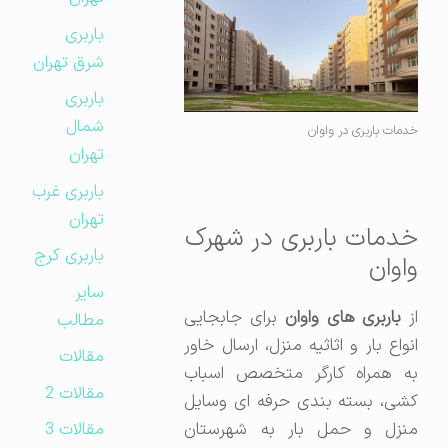
باربری
شرق تهران
باربری
شمال
خدمات باربری در واوان
تهران
باربری غرب
تهران
خدمات باربری در شهرک
باربری کرج
واوان
سایر
از
باربری های واوان
برای جابجایی
مطالب
انواع بار و اثاثیه منزل، ارسال خاور
مقالات
به همراه کارگر متخصص اسباب
مقالات 2
کشی، بسته بندی حرفه ای وسایل
مقالات 3
منزل و حمل بار به شهرستان