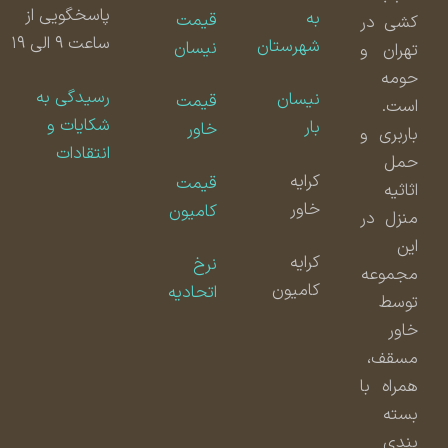
پاسخگویی از
به
قیمت
کشی در
ساعت ۹ الی ۱۹
شهرستان
نیسان
تهران و
حومه
رسیدگی به
نیسان
قیمت
است.
شکایات و
بار
خاور
باربری و
انتقادات
حمل
کرایه
قیمت
اثاثیه
خاور
کامیون
منزل در
این
کرایه
نرخ
مجموعه
کامیون
اتحادیه
توسط
خاور
مسقف،
همراه با
بسته
بندی