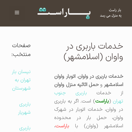
فهرست
ا
خدمات باربری در
صفحات
منتخب:
واوان (اسلامشهر)
نیسان بار
دمات باربری در واوان
،
اتوبار واوان
تهران به
سلامشهر
و
حمل اثاثیه منزل واوان
شهرستان
ز خدمات
باربری جنوب
هران
(
باراست
) است. اگر به باربری
باربری
در واوان، خدمات اتوبار در شهرک
شهریار
واوان، حمل بار در محدوده
اسلامشهر (واوان) با
باراست
،
باربری