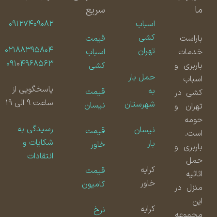
ما
سریع
اسباب
۰۹۱۲۷۴۰۹۰۸۲
کشی
باراست
قیمت
۰۲۱۸۸۳۹۵۸۰۴
تهران
خدمات
اسباب
۰۹۱
۰
۴۹۶۸۵۶۳
باربری و
کشی
حمل بار
اسباب
پاسخگویی از
به
قیمت
کشی در
ساعت ۹ الی ۱۹
شهرستان
نیسان
تهران و
حومه
رسیدگی به
نیسان
قیمت
است.
شکایات و
بار
خاور
باربری و
انتقادات
حمل
کرایه
قیمت
اثاثیه
خاور
کامیون
منزل در
این
کرایه
نرخ
مجموعه