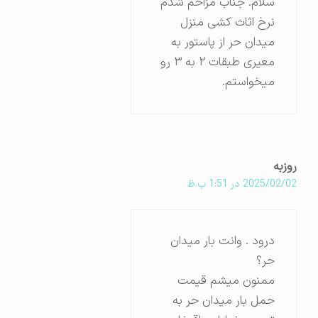
سلام. جناب مزاحم شدم
نرخ اثاث کشی منزل
میدان حر از پاستور به
معیری طبقات ۲ به ۳ رو
میخواستم.
روزبه
2025/02/02 در 1:51 ب.ظ
درود . وانت بار میدان
حر؟
ممنون میشم قیمت
حمل بار میدان حر به