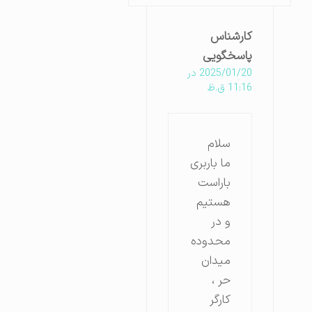
کارشناس
پاسخگویی
2025/01/20 در
11:16 ق.ظ
سلام
ما باربری
باراست
هستیم
و در
محدوده
میدان
حر ،
کارگر