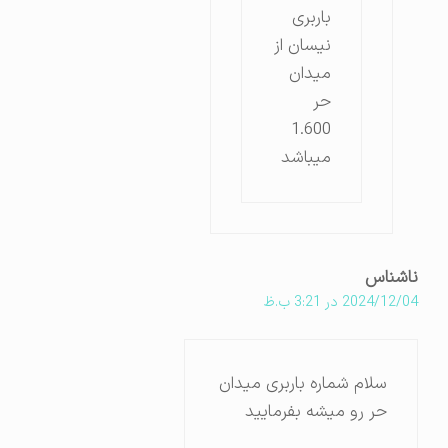
باربری
نیسان از
میدان
حر
1.600
میباشد
ناشناس
2024/12/04 در 3:21 ب.ظ
سلام شماره باربری میدان
حر رو میشه بفرمایید