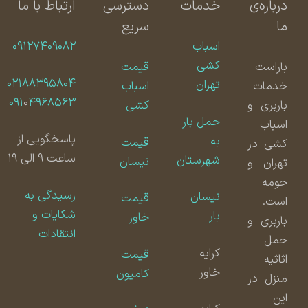
درباره‌ی
خدمات
دسترسی
ارتباط با ما
ما
سریع
اسباب
۰۹۱۲۷۴۰۹۰۸۲
کشی
باراست
قیمت
۰۲۱۸۸۳۹۵۸۰۴
تهران
خدمات
اسباب
۰۹۱
۰
۴۹۶۸۵۶۳
باربری و
کشی
حمل بار
اسباب
پاسخگویی از
به
قیمت
کشی در
ساعت ۹ الی ۱۹
شهرستان
نیسان
تهران و
حومه
رسیدگی به
نیسان
قیمت
است.
شکایات و
بار
خاور
باربری و
انتقادات
حمل
کرایه
قیمت
اثاثیه
خاور
کامیون
منزل در
این