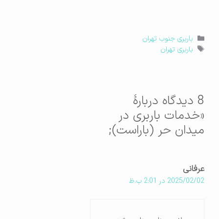
دسته‌ها
باربری جنوب تهران
برچسب‌ها
باربری تهران
8 دیدگاه دربارهٔ
«خدمات باربری در
میدان حر (باراست);
عرفانی
2025/02/02 در 2:01 ب.ظ