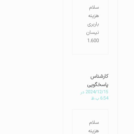
سلام
هزینه
باربری
نیسان
1.600
کارشناس
پاسخگویی
2024/12/15 در
6:54 ب.ظ
سلام
هزینه