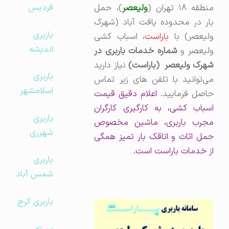
فردیس
نطقه ۱۸ تهران (
ولیعصر
)، حمل
بار در محدوده یافت آباد (شهرک
باربری
ولیعصر) با
باراست
، اسباب کشی
اندیشه
لیعصر و
شماره خدمات باربری در
هرک ولیعصر (باراست)
نیاز دارید
باربری
می‌توانید با تلفن های زیر تماس
اسلامشهر
حاصل فرمایید.
اعلام دقیق قیمت
اسباب کشی، به کارگیری کارگران
باربری
مجرب باربری، ماشین مخصوص
شهرری
حمل اثاث و اتاقک بار تمیز همگی
از خدمات باراست است.
باربری
شمس آباد
باربری کرج