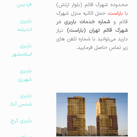
فردیس
محدوده شهرک قائم (بلوار ارتش)
ا
باراست
، حمل اثاثیه منزل شهرک
باربری
ائم و
شماره خدمات باربری در
اندیشه
هرک قائم تهران (باراست)
نیاز
دارید می‌توانید با شماره تلفن های
باربری
زیر تماس حاصل فرمایید.
اسلامشهر
باربری
شهرری
باربری
شمس آباد
باربری کرج