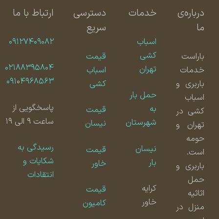
درباره‌ی
خدمات
دسترسی
ارتباط با ما
ما
سریع
اسباب
۰۹۱۲۷۴۰۹۰۸۲
کشی
باراست
قیمت
۰۲۱۸۸۳۹۵۸۰۴
تهران
خدمات
اسباب
۰۹۱
۰
۴۹۶۸۵۶۳
باربری و
کشی
حمل بار
اسباب
پاسخگویی از
به
قیمت
کشی در
ساعت ۹ الی ۱۹
شهرستان
نیسان
تهران و
حومه
رسیدگی به
نیسان
قیمت
است.
شکایات و
بار
خاور
باربری و
انتقادات
حمل
کرایه
قیمت
اثاثیه
خاور
کامیون
منزل در