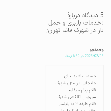
5 دیدگاه دربارهٔ
«خدمات باربری و حمل
بار در شهرک قائم تهران;
وحدتجو
2025/02/03 در 6:39 ب.ظ
خسته نباشید. برای
جابجایی بار منزل شهرک
قائم پیام میذارم.
سرویس اثاثکشی شهرک
قائم طبقه ۳ به بابلسر
چقدر درمیاد کامل با