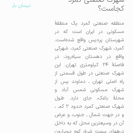
شهرک صنعتی کمرد
نیسان بار
کجاست؟
منطقه صنعتی کمرد یک منطقهٔ
مسکونی در ایران است که در
شهرستان پردیس واقع شده‌است.
کمرد، شهرک صنعتی کمرد، شهرکی
واقع در دهستان سیاه‌رود، در
فاصلۀ ۲۴ کیلومتری تهران. این
شهرک صنعتی در طول قسمتی از
راه اصلی تهران ـ دماوند پس از
شهرک مسکونی شمس‎ آباد و
محلۀ باغک، جای دارد. طـول
شهرک صنعتی کمرد حدود ۲ کمـ ،
و در جهت شمال ـ جنوب، و عرض
آن در وسیع‎ترین محل که به داخل
دره‎های سمت شرق کوه دوبرارون