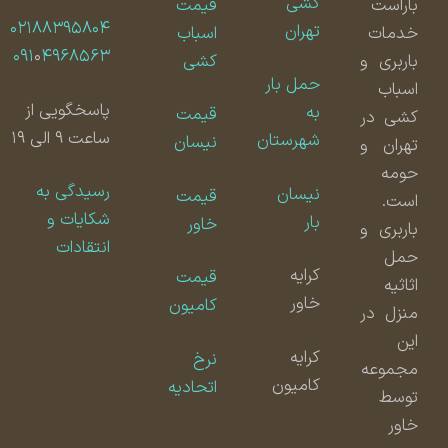
کشی
باراست
قیمت
۰۲۱۸۸۳۹۵۸۰۴
تهران
خدمات
اسباب
۰۹۱
۰
۴۹۶۸۵۶۳
باربری و
کشی
حمل بار
اسباب
پاسخگویی از
به
قیمت
کشی در
ساعت ۹ الی ۱۹
شهرستان
نیسان
تهران و
حومه
رسیدگی به
نیسان
قیمت
است.
شکایات و
بار
خاور
باربری و
انتقادات
حمل
کرایه
قیمت
اثاثیه
خاور
کامیون
منزل در
این
کرایه
نرخ
مجموعه
کامیون
اتحادیه
توسط
خاور