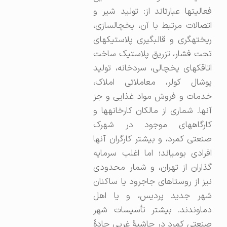
فعالیتها عبارت‎اند از: تولید شیر و
اتصالات مرتبط با آن، یخچال‎سازی،
ریخته‎گری و قالب‎گیری پلاستیکهای
تحت فشار، تزریق پلاستیک ساخت
اتاقکهای یخچالی، سردخانه، تولید
پوشال کولر، معاملاتی املاک،
خدمات و فروش مواد غذایی و جز
آنها. شماری از مالکان کارخانه‎ها و
کارگاههای موجود در شهرک
صنعتی کمرد، و بیشتر کارگران آنها
گذاران از تهران، و شمار محدودی
نیز از روستاهای جاجرود یا ساکنان
شهر جدید پردیس، و یا اهل
دماوندند. بیشتر تأسیسات شهر
صنعتی کمرد در حاشیۀ غربی جادۀ