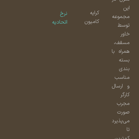
این
کرایه
نرخ
مجموعه
کامیون
اتحادیه
توسط
خاور
مسقف،
همراه با
بسته
بندی
مناسب
و ارسال
کارگر
مجرب
صورت
می‌پذیرد
تا
کمترین