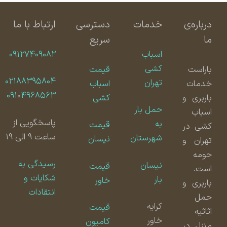
درباره‌ی
خدمات
دسترسی
ارتباط با ما
ما
سریع
اسباب
۰۹۱۲۷۴۰۹۰۸۲
کشی
باراست
قیمت
۰۲۱۸۸۳۹۵۸۰۴
تهران
خدمات
اسباب
۰۹۱
۰
۴۹۶۸۵۶۳
باربری و
کشی
حمل بار
اسباب
پاسخگویی از
به
قیمت
کشی در
ساعت ۹ الی ۱۹
شهرستان
نیسان
تهران و
حومه
رسیدگی به
نیسان
قیمت
است.
شکایات و
بار
خاور
باربری و
انتقادات
حمل
کرایه
قیمت
اثاثیه
خاور
کامیون
منزل در