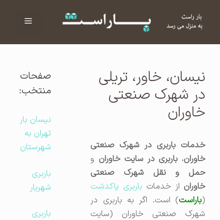
فهرست
ا
نیسان، خاور، تریلی
صفحات
منتخب:
در شهرک صنعتی
خاوران
نیسان بار
تهران به
خدمات باربری در شهرک صنعتی
شهرستان
اوران
،
باربری در سایت خاوران
و
حمل و نقل شهرک صنعتی
باربری
اوران
از خدمات
باربری پاکدشت
شهریار
(
باراست
) است. اگر به باربری در
باربری
شهرک صنعتی خاوران (سایت