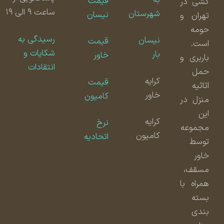
قیمت
کشی در
ساعت ۹ الی ۱۹
شهرستان
نیسان
تهران و
حومه
رسیدگی به
نیسان
قیمت
است.
شکایات و
بار
خاور
باربری و
انتقادات
حمل
کرایه
قیمت
اثاثیه
خاور
کامیون
منزل در
این
کرایه
نرخ
مجموعه
کامیون
اتحادیه
توسط
خاور
مسقف،
همراه با
بسته
بندی