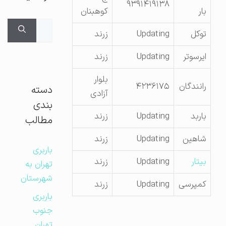
۹۳۹۱۴۱۹۱۳۸
بار
کوهبنان
جستجوی
توکل
Updating
زرند
برای:
ایرسوتر
Updating
زرند
بلوار
رانندگان
۴۲۳۶۱۷۵
دسته
آزادی
بندی
باربد
Updating
زرند
مطالب
شاهین
Updating
زرند
باربری
بیتار
Updating
زرند
تهران به
شهرستان
کمپرسی
Updating
زرند
باربری
جنوب
تهران