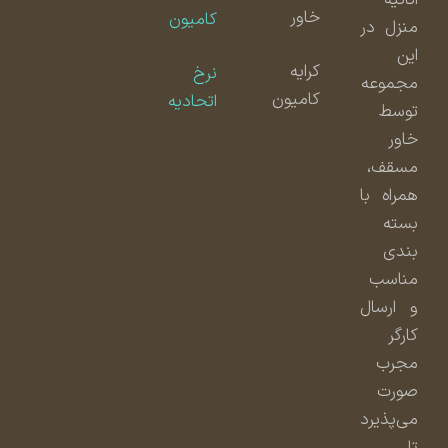
خاور
کامیون
منزل در
این
کرایه
نرخ
مجموعه
کامیون
اتحادیه
توسط
خاور
مسقف،
همراه با
بسته
بندی
مناسب
و ارسال
کارگر
مجرب
صورت
می‌پذیرد
تا