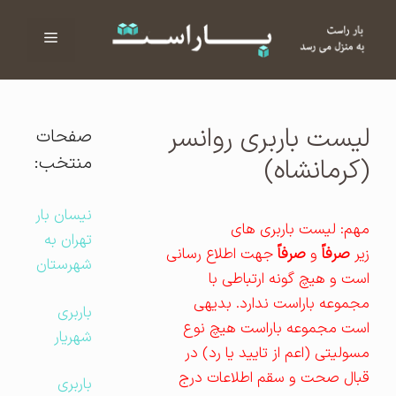
فهرست
ا
لیست باربری روانسر
صفحات
منتخب:
(کرمانشاه)
نیسان بار
مهم: لیست باربری های
تهران به
زیر
صرفاً
و
صرفاً
جهت اطلاع رسانی
شهرستان
است و هیچ گونه ارتباطی با
مجموعه باراست ندارد. بدیهی
باربری
است مجموعه باراست هیچ نوع
شهریار
مسولیتی (اعم از تایید یا رد) در
قبال صحت و سقم اطلاعات درج
باربری