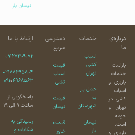
نیسان بار
درباره‌ی
خدمات
دسترسی
ارتباط با ما
ما
سریع
اسباب
۰۹۱۲۷۴۰۹۰۸۲
کشی
باراست
قیمت
۰۲۱۸۸۳۹۵۸۰۴
تهران
خدمات
اسباب
۰۹۱
۰
۴۹۶۸۵۶۳
باربری و
کشی
حمل بار
اسباب
پاسخگویی از
به
قیمت
کشی در
ساعت ۹ الی ۱۹
شهرستان
نیسان
تهران و
حومه
رسیدگی به
نیسان
قیمت
است.
شکایات و
بار
خاور
باربری و