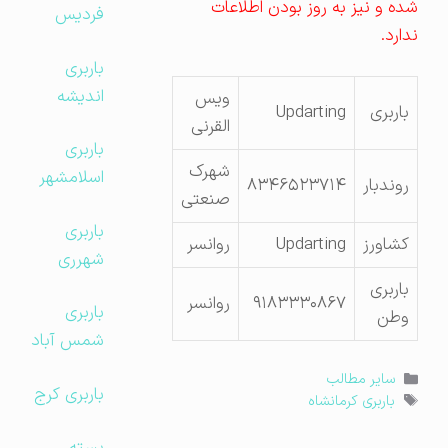
شده و نیز به روز بودن اطلاعات
فردیس
ندارد.
باربری
اندیشه
ویس
باربری
Updarting
القرنی
باربری
شهرک
اسلامشهر
روندبار
۸۳۴۶۵۲۳۷۱۴
صنعتی
باربری
کشاورز
Updarting
روانسر
شهرری
باربری
۹۱۸۳۳۳۰۸۶۷
روانسر
باربری
وطن
شمس آباد
دسته‌ها
سایر مطالب
باربری کرج
برچسب‌ها
باربری کرمانشاه