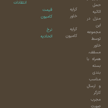
انتقادات
حمل
کرایه
قیمت
اثاثیه
خاور
کامیون
منزل در
این
کرایه
نرخ
مجموعه
کامیون
اتحادیه
توسط
خاور
مسقف،
همراه با
بسته
بندی
مناسب
و ارسال
کارگر
مجرب
صورت