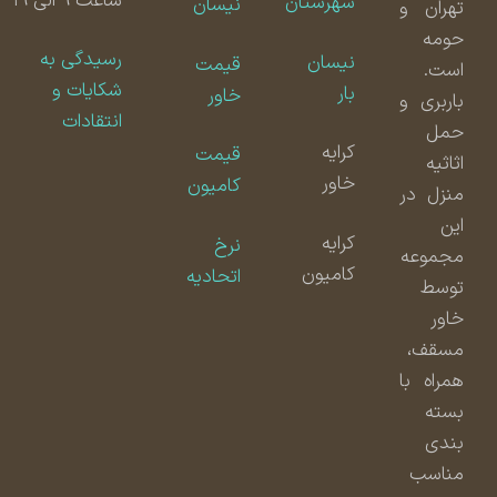
ساعت ۹ الی ۱۹
شهرستان
نیسان
تهران و
حومه
رسیدگی به
نیسان
قیمت
است.
شکایات و
بار
خاور
باربری و
انتقادات
حمل
کرایه
قیمت
اثاثیه
خاور
کامیون
منزل در
این
کرایه
نرخ
مجموعه
کامیون
اتحادیه
توسط
خاور
مسقف،
همراه با
بسته
بندی
مناسب