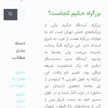
جستجوی
بزرگراه حکیم کجاست؟
برای:
بزرگراه آیت‌الله حکیم یکی از
بزرگراه‌های اصلی تهران است که به
موازات بزرگراه همت از غرب به شرق
دسته
امتداد دارد. این بزرگراه قبلاً رسالت
بندی
نامیده می‌شد، ولی بعدها به
مطالب
یادبود آیت‌الله سید محمدباقر
حکیم که یک شخصیت شیعه
باربری
عراقی بود، تغییر نام یافت. این
تهران به
بزرگراه به طول تقریبی ۹ کیلومتر از
شهرستان
پل علامه جعفری (میدان نور
سابق) در غرب آغاز شده و در طول
باربری
مسیر خود به سمت شرق پس از
جنوب
گذر از محله‌های باغ فیض، شهرک
تهران