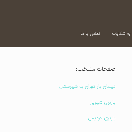
به شکایات
تماس با ما
صفحات منتخب:
نیسان بار تهران به شهرستان
باربری شهریار
باربری فردیس