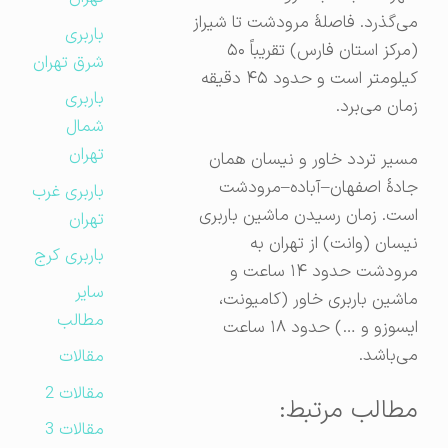
می‌گذرد. فاصلهٔ مرودشت تا شیراز
باربری
(مرکز استان فارس) تقریباً ۵۰
شرق تهران
کیلومتر است و حدود ۴۵ دقیقه
باربری
زمان می‌برد.
شمال
تهران
مسیر تردد خاور و نیسان همان
جادهٔ اصفهان–آباده–مرودشت
باربری غرب
است. زمان رسیدن ماشین باربری
تهران
نیسان (وانت) از تهران به
باربری کرج
مرودشت حدود ۱۴ ساعت و
سایر
ماشین باربری خاور (کامیونت،
مطالب
ایسوزو و …) حدود ۱۸ ساعت
می‌باشد.
مقالات
مقالات 2
مطالب مرتبط:
مقالات 3