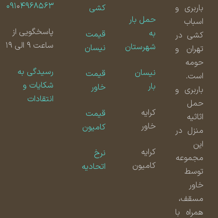
۰۹۱
۰
۴۹۶۸۵۶۳
باربری و
کشی
حمل بار
اسباب
پاسخگویی از
به
قیمت
کشی در
ساعت ۹ الی ۱۹
شهرستان
نیسان
تهران و
حومه
رسیدگی به
نیسان
قیمت
است.
شکایات و
بار
خاور
باربری و
انتقادات
حمل
کرایه
قیمت
اثاثیه
خاور
کامیون
منزل در
این
کرایه
نرخ
مجموعه
کامیون
اتحادیه
توسط
خاور
مسقف،
همراه با