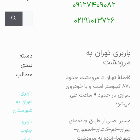
۰۹۱۲۷۴۰۹۰۸۲
جستجوی
۰۲۱۹۱۰۱۳۷۲۶
برای:
باربری تهران به
دسته
مرودشت
بندی
مطالب
فاصلهٔ تهران تا مرودشت حدود
۸۷۰ کیلومتر است و با خودروی
باربری
سواری در حدود ۹ ساعت طی
تهران به
می‌شود.
شهرستان
مسیر اصلی از طریق جاده‌های
باربری
تهران–قم–کاشان–اصفهان–
جنوب
شهرضا–آباده به مرودشت
تهران