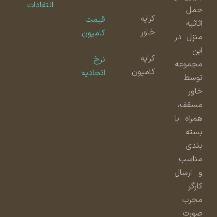
انتقادات
حمل
کرایه
قیمت
اثاثیه
خاور
کامیون
منزل در
این
کرایه
نرخ
مجموعه
کامیون
اتحادیه
توسط
خاور
مسقف،
همراه با
بسته
بندی
مناسب
و ارسال
کارگر
مجرب
صورت