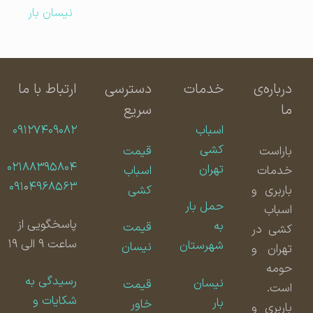
نیسان بار
درباره‌ی
خدمات
دسترسی
ارتباط با ما
ما
سریع
اسباب
۰۹۱۲۷۴۰۹۰۸۲
کشی
باراست
قیمت
۰۲۱۸۸۳۹۵۸۰۴
تهران
خدمات
اسباب
۰۹۱
۰
۴۹۶۸۵۶۳
باربری و
کشی
حمل بار
اسباب
پاسخگویی از
به
قیمت
کشی در
ساعت ۹ الی ۱۹
شهرستان
نیسان
تهران و
حومه
رسیدگی به
نیسان
قیمت
است.
شکایات و
بار
خاور
باربری و