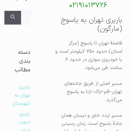
۰۲۱۹۱۰۱۳۷۲۶
جستجوی
باربری تهران به یاسوج
برای:
(مارگون)
فاصلهٔ تهران تا یاسوج (مرکز
استان) حدود ۷۵۰ کیلومتر است و
دسته
با خودروی سواری در حدود ۸
بندی
ساعت طی می‌شود.
مطالب
مسیر اصلی از طریق جاده‌های
باربری
تهران–قم–اراک–ازنا به یاسوج
تهران به
می‌گذرد.
شهرستان
باربری
مسیر تردد خاور و نیسان همان
جنوب
جادهٔ یاسوج است. زمان رسیدن
تهران