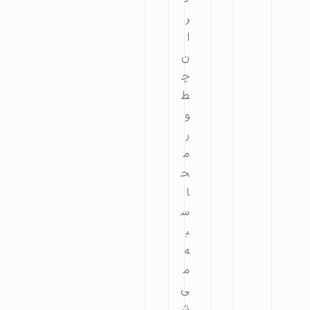
ر
ا
ن
چ
ط
و
ر
م
ح
ا
س
ب
ه
م
ی
ش