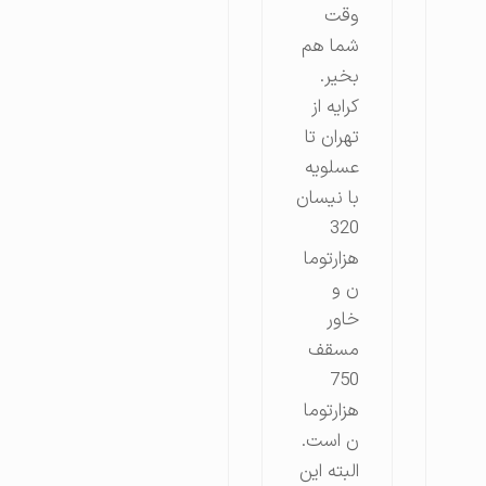
وقت
شما هم
بخیر.
کرایه از
تهران تا
عسلویه
با نیسان
320
هزارتوما
ن و
خاور
مسقف
750
هزارتوما
ن است.
البته این