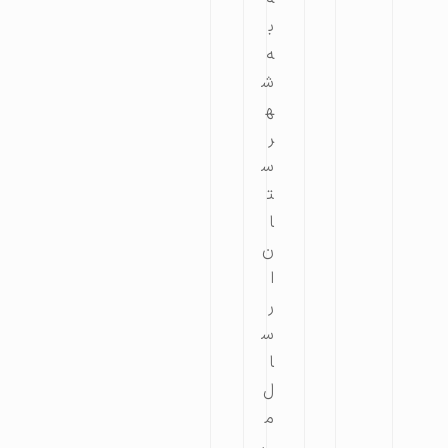
ب
ه
ش
ه
ر
س
ت
ا
ن
ا
ر
س
ا
ل
م
ی‌