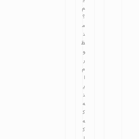
م
؟
م
ن
ظ
و
ر
م
ا
ی
ن
ه
ک
ه
ک
ا