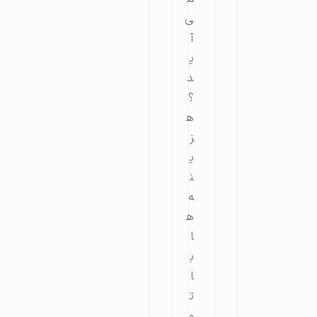
ی‌
آ
ی
د
؟
ه
ز
ی
ن
ه
ه
ا
ب
ا
ت
و