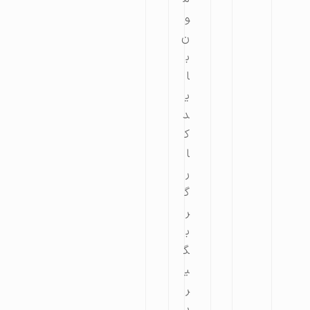
و
ن
ب
ا
ی
د
ک
ا
ر
گ
ر
ب
گ
ی
ر
ی