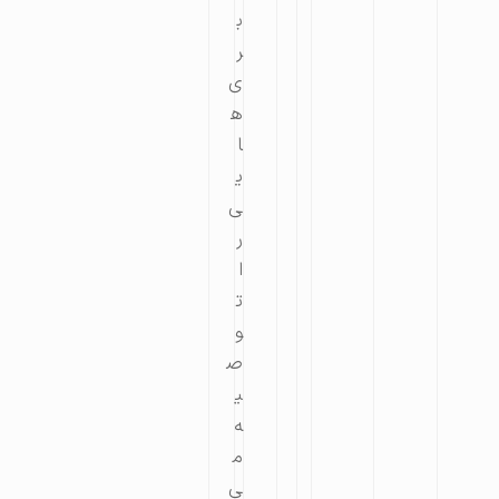
ب
ر
ی‌
ه
ا
ی
ی
ر
ا
ت
و
ص
ی
ه
م
ی‌