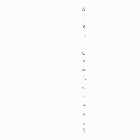
ی
ت
ه
ر
ا
ن
م
ح
ا
س
ب
ه
م
ی
گ
ر