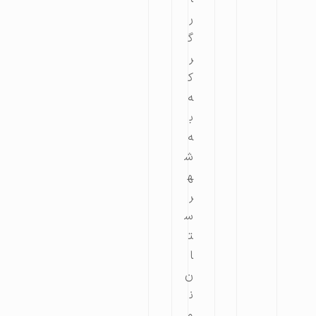
ر
گ
ر
ک
ه
ب
ه
ش
ه
ر
س
ت
ا
ن
ن
م