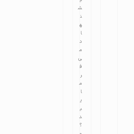
ش
ن
ه
ا
د
م
ی‌
ف
ر
م
ا
ی
ی
د
؟
و