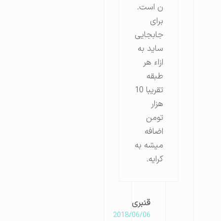
ن است.
برای
جابجایی
ساید به
ازاء هر
طبقه
تقریبا 10
هزار
تومن
اضافه
میشه به
کرایه.
قنبری
2018/06/06