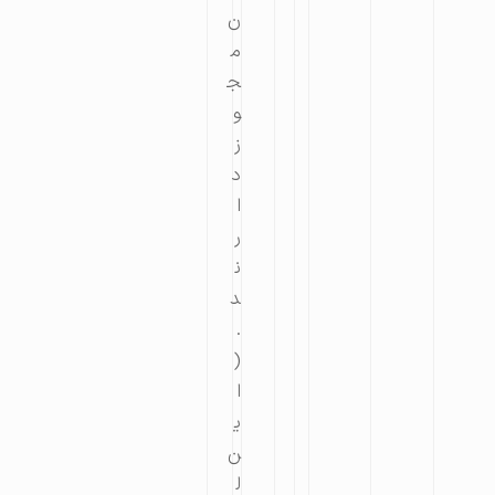
ن
م
ج
و
ز
د
ا
ر
ن
د
.
(
ا
ی
ن
ل