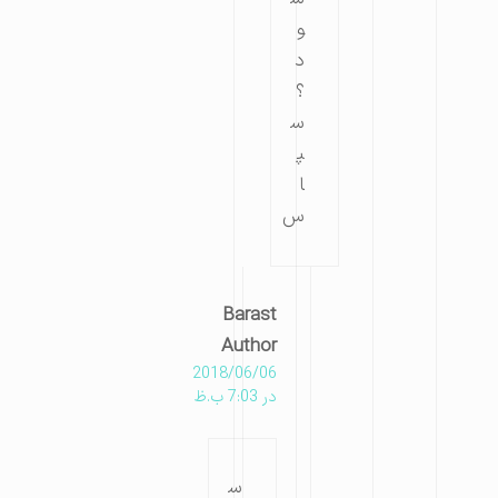
و
د
؟
س
پ
ا
س
Barast
Author
2018/06/06
در 7:03 ب.ظ
س