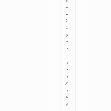
ی
د
ک
د
و
م
ب
ا
ر
ب
ر
ی
ر
و
پ
ی