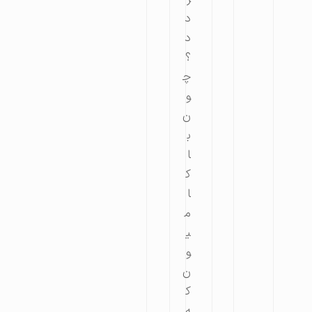
د
د
؟
چ
و
ن
ب
ا
ک
ا
م
ی
و
ن
ک
ه