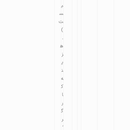
ی
س
ت
)
.
ه
ز
ی
ن
ه
ک
ا
ر
گ
ر
‘