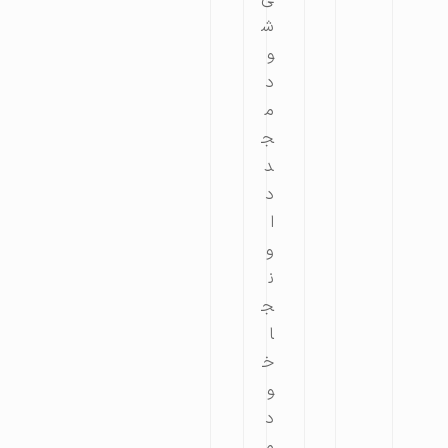
ش
و
د
م
ج
د
د
ا
و
ن
ج
ا
خ
و
د
م