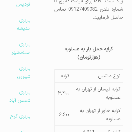
زیاد است. لطفاً برای قیمت دقیق با
فردیس
شماره تلفن 09127409082 تماس
حاصل فرمایید.
باربری
اندیشه
باربری
کرایه حمل بار به عسلویه
اسلامشهر
(هزارتومان)
باربری
نوع ماشین
کرایه
شهرری
کرایه نیسان از تهران به
باربری
۳.۴۰۰
عسلویه
شمس آباد
کرایه خاور از تهران به
۶.۶۰۰
باربری کرج
عسلویه