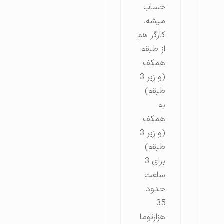
حساب
میشه.
کارگر هم
از طبقه
همکف
(و زیر 3
طبقه)
به
همکف
(و زیر 3
طبقه)
برای 3
ساعت
حدود
35
هزارتوما