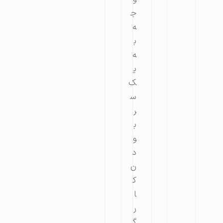
ج
ه
ب
ه
ی
ک
س
ر
ب
و
د
ن
ک
ا
ر
گ