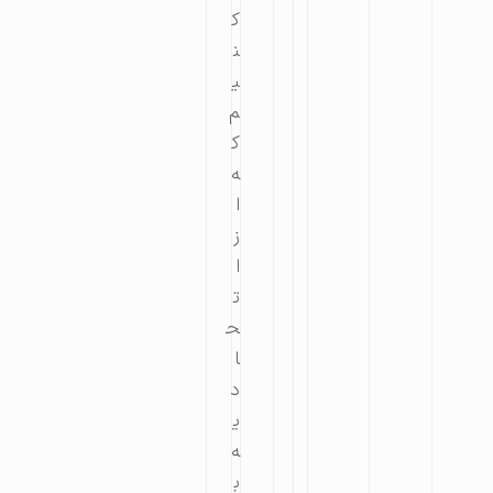
ک
ن
ی
م
ک
ه
ا
ز
ا
ت
ح
ا
د
ی
ه
ب