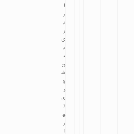
ا
ر
ب
ر
ی
ب
ی
ن
ش
ه
ر
ی
ت
ه
ر
ا