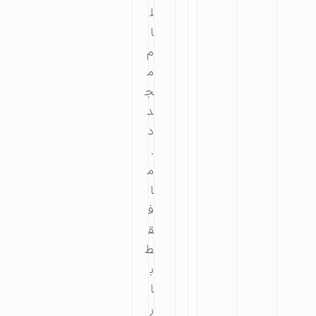
ل
ا
م
م
ج
د
د
.
م
ا
ف
ق
ط
ب
ا
ر