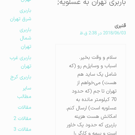
باربری تهران به عسلویه;
باربری
شرق تهران
قنبری
باربری
2018/06/03 در 2:38 ق.ظ
شمال
تهران
سلام و وقت بخیر.
باربری غرب
اسباب و وسایل‌م رو (که
تهران
شامل یک ساید هم
باربری کرج
هست) می‌خواهم از
سایر
تهران تا جم (که حدود
مطالب
70 کیلومتر مانده به
مقالات
عسلویه است) ارسال کنم.
امکانش هست هزینه
مقالات 2
باربری که حدود یک خاور
مقالات 3
است و بیمه و کارگر را