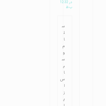
در 12:32
ب.ظ
س
ل
ا
م
و
س
پ
ا
س
ا
ز
پ
ا