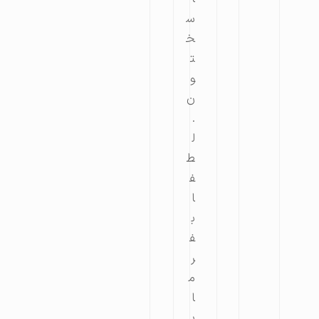
س
خ
ت
و
ن
.
ل
ط
ف
ا
ب
ف
ر
م
ا
ی