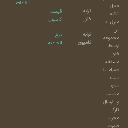
انتقادات
حمل
کرایه
قیمت
اثاثیه
خاور
کامیون
منزل در
این
کرایه
نرخ
مجموعه
کامیون
اتحادیه
توسط
خاور
مسقف،
همراه با
بسته
بندی
مناسب
و ارسال
کارگر
مجرب
صورت