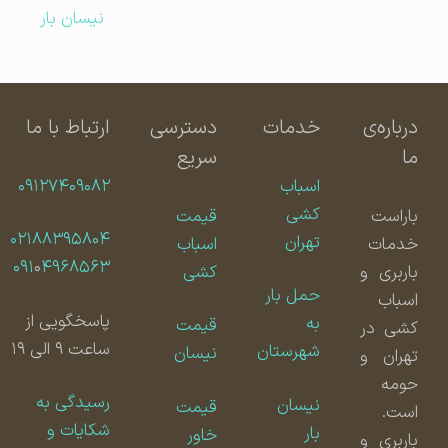
نیسان بار
درباره‌ی
خدمات
دسترسی
ارتباط با ما
ما
سریع
اسباب
۰۹۱۲۷۴۰۹۰۸۲
کشی
باراست
قیمت
۰۲۱۸۸۳۹۵۸۰۴
تهران
خدمات
اسباب
۰۹۱
۰
۴۹۶۸۵۶۳
باربری و
کشی
حمل بار
اسباب
پاسخگویی از
به
قیمت
کشی در
ساعت ۹ الی ۱۹
شهرستان
نیسان
تهران و
حومه
رسیدگی به
نیسان
قیمت
است.
شکایات و
بار
خاور
باربری و