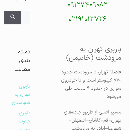
۰۹۱۲۷۴۰۹۰۸۲
جستجوی
۰۲۱۹۱۰۱۳۷۲۶
برای:
باربری تهران به
دسته
مرودشت (خانیمن)
بندی
مطالب
فاصلهٔ تهران تا مرودشت حدود
۸۷۰ کیلومتر است و با خودروی
باربری
سواری در حدود ۹ ساعت طی
تهران به
می‌شود.
شهرستان
مسیر اصلی از طریق جاده‌های
باربری
تهران–قم–کاشان–اصفهان–
جنوب
شهرضا–آباده به مرودشت
تهران