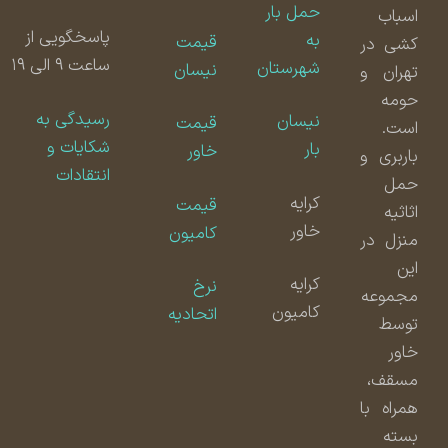
حمل بار
اسباب
پاسخگویی از
به
قیمت
کشی در
ساعت ۹ الی ۱۹
شهرستان
نیسان
تهران و
حومه
رسیدگی به
نیسان
قیمت
است.
شکایات و
بار
خاور
باربری و
انتقادات
حمل
کرایه
قیمت
اثاثیه
خاور
کامیون
منزل در
این
کرایه
نرخ
مجموعه
کامیون
اتحادیه
توسط
خاور
مسقف،
همراه با
بسته