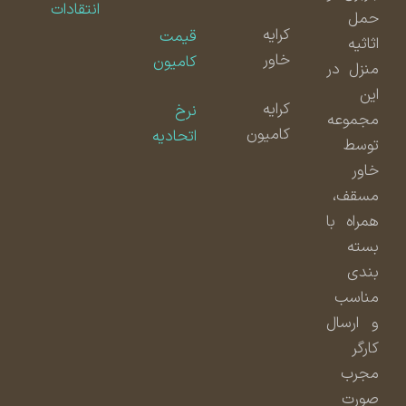
انتقادات
حمل
کرایه
قیمت
اثاثیه
خاور
کامیون
منزل در
این
کرایه
نرخ
مجموعه
کامیون
اتحادیه
توسط
خاور
مسقف،
همراه با
بسته
بندی
مناسب
و ارسال
کارگر
مجرب
صورت