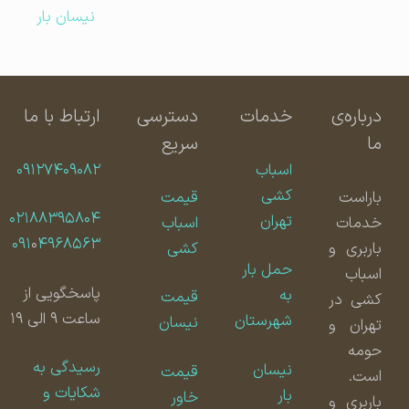
نیسان بار
درباره‌ی
خدمات
دسترسی
ارتباط با ما
ما
سریع
اسباب
۰۹۱۲۷۴۰۹۰۸۲
کشی
باراست
قیمت
۰۲۱۸۸۳۹۵۸۰۴
تهران
خدمات
اسباب
۰۹۱
۰
۴۹۶۸۵۶۳
باربری و
کشی
حمل بار
اسباب
پاسخگویی از
به
قیمت
کشی در
ساعت ۹ الی ۱۹
شهرستان
نیسان
تهران و
حومه
رسیدگی به
نیسان
قیمت
است.
شکایات و
بار
خاور
باربری و