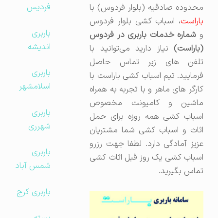
فردیس
محدوده صادقیه (بلوار فردوس) با
باراست
، اسباب کشی بلوار فردوس
باربری
شماره خدمات باربری در فردوس
اندیشه
(باراست)
نیاز دارید می‌توانید با
تلفن های زیر تماس حاصل
باربری
فرمایید. تیم اسباب کشی باراست با
اسلامشهر
کارگر های ماهر و با تجربه به همراه
ماشین و کامیونت مخصوص
باربری
اسباب کشی همه روزه برای حمل
شهرری
اثاث و اسباب کشی شما مشتریان
عزیز آمادگی دارد. لطفا جهت رزرو
باربری
اسباب کشی یک روز قبل اثاث کشی
شمس آباد
تماس بگیرید.
باربری کرج