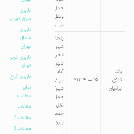
حمل
باربری
ونقل زرین
شرق تهران
بار ایجرود
باربری
شمال
زنجان
تهران
شهرستان
ایجرود
باربری غرب
شهر زرین
تهران
یکتا
آباد پایانه
باربری کرج
کالای
۹۱۲۱۴۱۰۰۲۵
بار /
سایر
ایرانیان
شهرک
مطالب
حمل و
نقل
مقالات
خصوصی
مقالات 2
پتروشیمی
مقالات 3