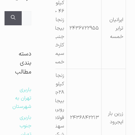
کیلومتر
۴۶ جاده
جستجوی
ایرانیان
زنجان به
برای:
ترابر
۲۴۳۶۷۲۲۹۵۵
بیجار
خمسه
جنب
کارخانه
دسته
سیمان
خمسه
بندی
مطالب
زنجان
کیلومتر
باربری
۲۸جاده
تهران به
بیجار
شهرستان
روبروی
زرین بار
باربری
۲۴۳۶۸۴۲۲۱۳
فولاد
ایجرود
جنوب
سهند
تهران
شرکت