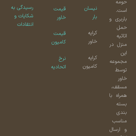
حومه
رسیدگی به
نیسان
قیمت
است.
شکایات و
بار
خاور
باربری و
انتقادات
حمل
کرایه
قیمت
اثاثیه
خاور
کامیون
منزل در
این
کرایه
نرخ
مجموعه
کامیون
اتحادیه
توسط
خاور
مسقف،
همراه با
بسته
بندی
مناسب
و ارسال