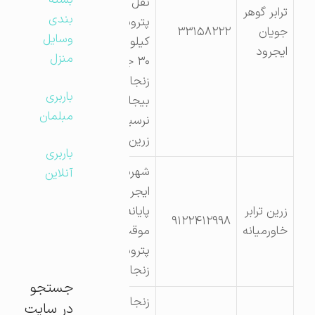
بسته
نقل
ترابر گوهر
بندی
پتروشیمی
جویان
۳۳۱۵۸۲۲۲
وسایل
کیلومتر
ایجرود
منزل
۳۰ جاده
زنجان به
باربری
بیجار
مبلمان
نرسیده به
زرین آباد
باربری
شهرستان
آنلاین
ایجرود
زرین ترابر
پایانه بار
۹۱۲۲۴۱۲۹۹۸
خاورمیانه
موقت
پتروشیمی
زنجان
جستجو
زنجان
در سایت