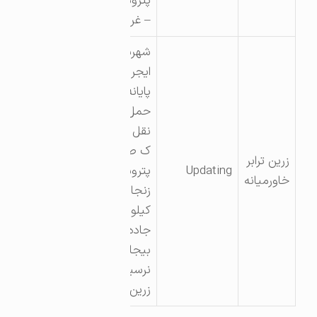
پتروشیمی
– غرفه ۴
شهرستان
ایجرود
پایانه
حمل و
نقل شهر
ک صنعتی
زرین ترابر
Updating
پتروشیمی
خاورمیانه
زنجان
کیلومتر ۳
جاده
بیجار
نرسیده به
زرین آباد