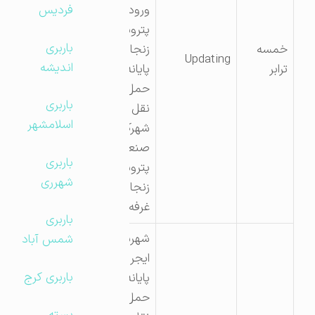
ورودی
فردیس
پتروشیمی
باربری
خمسه
زنجان-
Updating
اندیشه
ترابر
پایانه
حمل و
باربری
نقل
اسلامشهر
شهرک
صنعتی
باربری
پتروشیمی
شهرری
زنجان
غرفه ۹
باربری
شهرستان
شمس آباد
ایجرود
باربری کرج
پایانه
حمل و