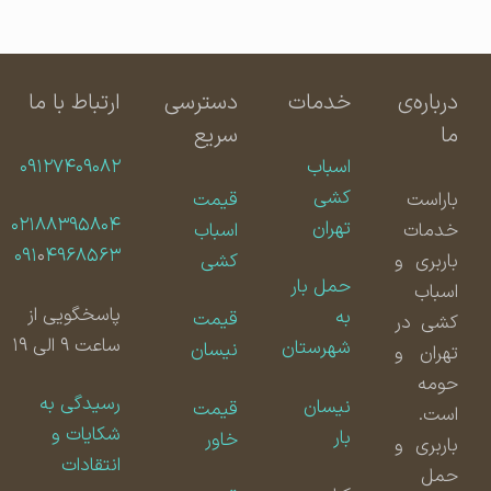
درباره‌ی
خدمات
دسترسی
ارتباط با ما
ما
سریع
اسباب
۰۹۱۲۷۴۰۹۰۸۲
کشی
باراست
قیمت
۰۲۱۸۸۳۹۵۸۰۴
تهران
خدمات
اسباب
۰۹۱
۰
۴۹۶۸۵۶۳
باربری و
کشی
حمل بار
اسباب
پاسخگویی از
به
قیمت
کشی در
ساعت ۹ الی ۱۹
شهرستان
نیسان
تهران و
حومه
رسیدگی به
نیسان
قیمت
است.
شکایات و
بار
خاور
باربری و
انتقادات
حمل