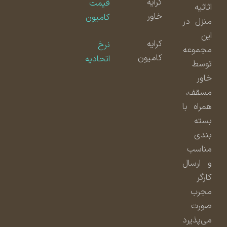
کرایه
قیمت
اثاثیه
خاور
کامیون
منزل در
این
کرایه
نرخ
مجموعه
کامیون
اتحادیه
توسط
خاور
مسقف،
همراه با
بسته
بندی
مناسب
و ارسال
کارگر
مجرب
صورت
می‌پذیرد